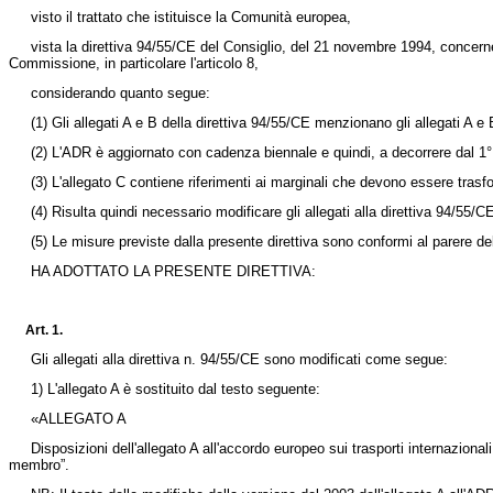
visto il trattato che istituisce la Comunità europea,
vista la
direttiva 94/55/CE del Consiglio, del 21 novembre 1994,
concernen
Commissione, in particolare l'articolo 8,
considerando quanto segue:
(1)
Gli allegati A e B della direttiva 94/55/CE menzionano gli allegati A
(2)
L'ADR è aggiornato con cadenza biennale e quindi, a decorrere dal 1°
(3)
L'allegato C contiene riferimenti ai marginali che devono essere trasfo
(4)
Risulta quindi necessario modificare gli allegati alla direttiva 94/55/C
(5)
Le misure previste dalla presente direttiva sono conformi al parere del
HA ADOTTATO LA PRESENTE DIRETTIVA:
Art. 1.
Gli allegati alla direttiva n. 94/55/CE sono modificati come segue:
1) L'allegato A è sostituito dal testo seguente:
«ALLEGATO A
Disposizioni dell'allegato A all'accordo europeo sui trasporti internaziona
membro”.