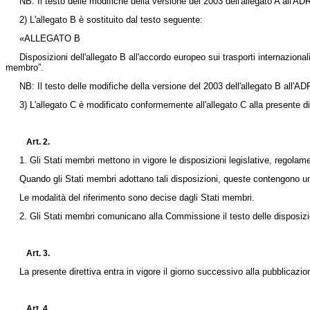
NB: Il testo delle modifiche della versione del 2003 dell'allegato A all'AD
2) L'allegato B è sostituito dal testo seguente:
«ALLEGATO B
Disposizioni dell'allegato B all'accordo europeo sui trasporti internaziona
membro”.
NB: Il testo delle modifiche della versione del 2003 dell'allegato B all'AD
3) L'allegato C è modificato conformemente all'allegato C alla presente di
Art. 2.
1. Gli Stati membri mettono in vigore le disposizioni legislative, regolame
Quando gli Stati membri adottano tali disposizioni, queste contengono un ri
Le modalità del riferimento sono decise dagli Stati membri.
2. Gli Stati membri comunicano alla Commissione il testo delle disposizioni
Art. 3.
La presente direttiva entra in vigore il giorno successivo alla pubblicazi
Art. 4.