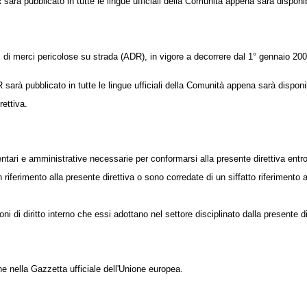
R sarà pubblicato in tutte le lingue ufficiali della Comunità appena sarà disponi
li di merci pericolose su strada (ADR), in vigore a decorrere dal 1°
gennaio 2003
R sarà pubblicato in tutte le lingue ufficiali della Comunità appena sarà disponi
rettiva.
ntari e amministrative necessarie per conformarsi alla presente direttiva entro 
ferimento alla presente direttiva o sono corredate di un siffatto riferimento all
 di diritto interno che essi adottano nel settore disciplinato dalla presente di
one nella
Gazzetta ufficiale dell'Unione europea
.