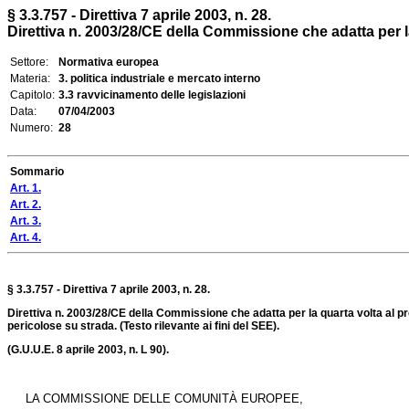
§ 3.3.757 - Direttiva 7 aprile 2003, n. 28.
Direttiva n. 2003/28/CE della Commissione che adatta per la 
Settore:
Normativa europea
Materia:
3. politica industriale e mercato interno
Capitolo:
3.3 ravvicinamento delle legislazioni
Data:
07/04/2003
Numero:
28
Sommario
Art. 1.
Art. 2.
Art. 3.
Art. 4.
§ 3.3.757 - Direttiva 7 aprile 2003, n. 28.
Direttiva n. 2003/28/CE della Commissione che adatta per la quarta volta al pro
pericolose su strada.
(Testo rilevante ai fini del SEE).
(G.U.U.E. 8 aprile 2003, n. L 90).
LA COMMISSIONE DELLE COMUNITÀ EUROPEE,