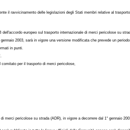
te il ravvicinamento delle legislazioni degli Stati membri relative al trasport
 e B dell'accordo europeo sul trasporto internazionale di merci pericolose su 
gennaio 2003, sarà in vigore una versione modificata che prevede un periodo t
rmati in punti.
E.
 comitato per il trasporto di merci pericolose,
li di merci pericolose su strada (ADR), in vigore a decorrere dal 1°
gennaio 2003