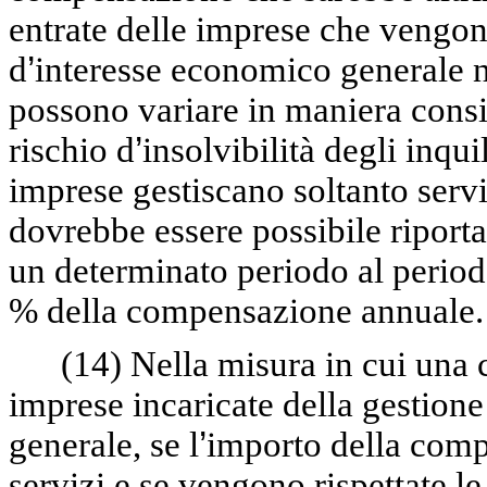
entrate delle imprese che vengono
d
’
interesse economico generale ne
possono variare in maniera consid
rischio d
’
insolvibilità degli inqu
imprese gestiscano soltanto servi
dovrebbe essere possibile riport
un determinato periodo al perio
% della compensazione annuale.
(14)
Nella misura in cui una
imprese incaricate della gestione 
generale, se l
’
importo della comp
servizi e se vengono rispettate le