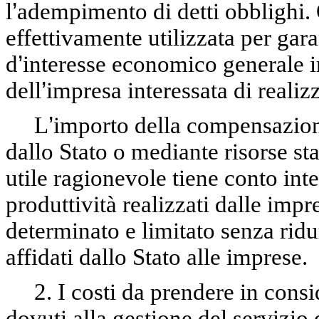
l
’
adempimento di detti obblighi
effettivamente utilizzata per gar
d
’
interesse economico generale in
dell
’
impresa interessata di realiz
L
’
importo della compensazion
dallo Stato o mediante risorse sta
utile ragionevole tiene conto int
produttività realizzati dalle imp
determinato e limitato senza ridurr
affidati dallo Stato alle imprese.
2. I costi da prendere in cons
dovuti alla gestione del servizio 