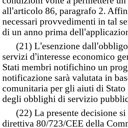
condizioni volte a permettere un c
all
’
articolo 86, paragrafo 2. Affi
necessari provvedimenti in tal s
di un anno prima dell
’
applicazion
(21)
L
’
esenzione dall
’
obbligo
servizi d
’
interesse economico gen
Stati membri notifichino un proge
notificazione sarà valutata in bas
comunitaria per gli aiuti di Sta
degli obblighi di servizio pubbli
(22)
La presente decisione si 
direttiva 80/723/CEE
della Commi