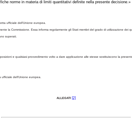
iche norme in materia di limiti quantitativi definite nella presente decisione.»
etta ufficiale dell'Unione europea
.
e la Commissione. Essa informa regolarmente gli Stati membri del grado di utilizzazione dei qua
ano superati.
disposizioni e qualsiasi provvedimento volto a dare applicazione alle stesse sostituiscono la presen
 ufficiale dell'Unione europea
.
[2]
ALLEGATI