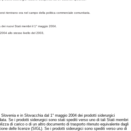
erzi rientrano ora nel campo della politica commerciale comunitaria.
à dei nuovi Stati membri il 1°
maggio 2004.
 2004 allo stesso livello del 2003,
in Slovenia e in Slovacchia dal 1° maggio 2004 dei prodotti siderurgici
ta. Se i prodotti siderurgici sono stati spediti verso uno di tali Stati membri
zza di carico o di un altro documento di trasporto ritenuto equivalente dagli
one delle licenze (SIGL). Se i prodotti siderurgici sono spediti verso uno di