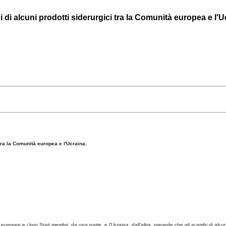
 di alcuni prodotti siderurgici tra la Comunità europea e l'U
tra la Comunità europea e l'Ucraina.
europee e i loro Stati membri, da una parte, e l'Ucraina, dall'altra, prevede che gli scambi di alcun