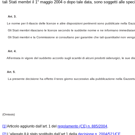
tali Stati membri il 1° maggio 2004 o dopo tale data, sono soggetti alle specif
Art. 3.
Le norme per il rilascio delle licenze e altre disposizioni pertinenti sono pubblicate nella
Gazz
Gli Stati membri rilasciano le licenze secondo le suddette norme e ne informano immediatament
Gli Stati membri e la Commissione si consultano per garantire che tali quantitativi non veng
Art. 4.
All'entrata in vigore del suddetto accordo sugli scambi di alcuni prodotti siderurgici, le sue 
Art. 5.
La presente decisione ha effetto il terzo giorno successivo alla pubblicazione nella
Gazzetta
(Omissis)
[1]
Articolo aggiunto dall’art. 1 del
regolamento (CE) n. 885/2004
.
[2]
L’allegato II è stato sostituito dall’art.1 della
decisione n. 2004/521/CE