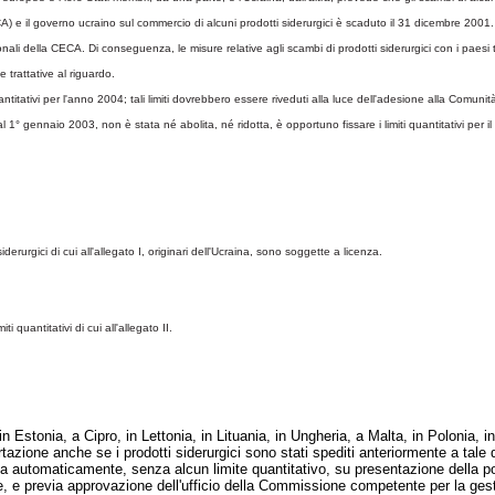
) e il governo ucraino sul commercio di alcuni prodotti siderurgici è scaduto il 31 dicembre 2001.
i della CECA. Di conseguenza, le misure relative agli scambi di prodotti siderurgici con i paesi t
trattative al riguardo.
uantitativi per l'anno 2004; tali limiti dovrebbero essere riveduti alla luce dell'adesione alla Comunit
al 1°
gennaio 2003, non è stata né abolita, né ridotta, è opportuno fissare i limiti quantitativi per il
rurgici di cui all'allegato I, originari dell'Ucraina, sono soggette a licenza.
 quantitativi di cui all'allegato II.
n Estonia, a Cipro, in Lettonia, in Lituania, in Ungheria, a Malta, in Polonia, 
azione anche se i prodotti siderurgici sono stati spediti anteriormente a tale da
 automaticamente, senza alcun limite quantitativo, su presentazione della poli
, e previa approvazione dell'ufficio della Commissione competente per la gesti