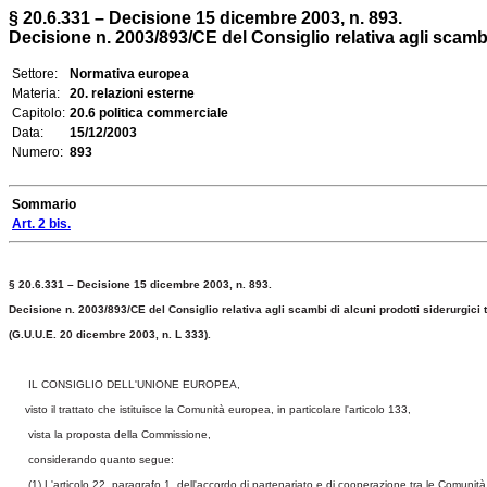
§ 20.6.331 – Decisione 15 dicembre 2003, n. 893.
Decisione n. 2003/893/CE del Consiglio relativa agli scambi
Settore:
Normativa europea
Materia:
20. relazioni esterne
Capitolo:
20.6 politica commerciale
Data:
15/12/2003
Numero:
893
Sommario
Art. 2 bis.
§ 20.6.331 – Decisione 15 dicembre 2003, n. 893.
Decisione n. 2003/893/CE del Consiglio relativa agli scambi di alcuni prodotti siderurgici 
(G.U.U.E. 20 dicembre 2003, n. L 333).
IL CONSIGLIO DELL'UNIONE EUROPEA,
visto il trattato che istituisce la Comunità europea, in particolare l'articolo 133,
vista la proposta della Commissione,
considerando quanto segue:
(1)
L'articolo 22, paragrafo 1, dell'accordo di partenariato e di cooperazione tra le Comunità 