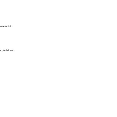
ntitativi.
te decisione.