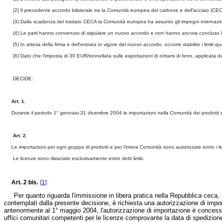
(2)
Il precedente accordo bilaterale tra la Comunità europea del carbone e dell'acciaio (CECA
(3)
Dalla scadenza del trattato CECA la Comunità europea ha assunto gli impegni internazional
(4)
Le parti hanno convenuto di stipulare un nuovo accordo e non hanno ancora concluso le 
(5)
In attesa della firma e dell'entrata in vigore del nuovo accordo, occorre stabilire i limiti q
(6)
Dato che l'imposta di 30 EUR/tonnellata sulle esportazioni di rottami di ferro, applicata d
DECIDE:
Art. 1.
Durante il periodo 1°
gennaio-31 dicembre 2004 le importazioni nella Comunità dei prodotti side
Art. 2.
Le importazioni per ogni gruppo di prodotti e per l'intera Comunità sono autorizzate entro i limiti
Le licenze sono rilasciate esclusivamente entro detti limiti.
Art. 2 bis.
[1]
Per quanto riguarda l'immissione in libera pratica nella Repubblica ceca, i
contemplati dalla presente decisione, è richiesta una autorizzazione di import
anteriormente al 1° maggio 2004, l'autorizzazione di importazione è concessa
uffici comunitari competenti per le licenze comprovante la data di spedizione