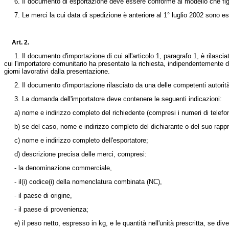
6. Il documento di esportazione deve essere conforme al modello che figura ne
7. Le merci la cui data di spedizione è anteriore al 1° luglio 2002 sono es
Art. 2.
1. Il documento d'importazione di cui all'articolo 1, paragrafo 1, è rilasciat
cui l'importatore comunitario ha presentato la richiesta, indipendentemente d
giorni lavorativi dalla presentazione.
2. Il documento d'importazione rilasciato da una delle competenti autorità n
3. La domanda dell'importatore deve contenere le seguenti indicazioni:
a) nome e indirizzo completo del richiedente (compresi i numeri di telefono e
b) se del caso, nome e indirizzo completo del dichiarante o del suo rappres
c) nome e indirizzo completo dell'esportatore;
d) descrizione precisa delle merci, compresi:
- la denominazione commerciale,
- il(i) codice(i) della nomenclatura combinata (NC),
- il paese di origine,
- il paese di provenienza;
e) il peso netto, espresso in kg, e le quantità nell'unità prescritta, se di