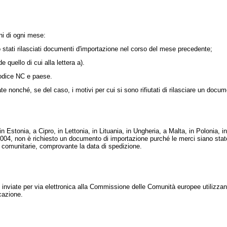
i di ogni mese:
no stati rilasciati documenti d'importazione nel corso del mese precedente;
quello di cui alla lettera a).
codice NC e paese.
 nonché, se del caso, i motivi per cui si sono rifiutati di rilasciare un docu
n Estonia, a Cipro, in Lettonia, in Lituania, in Ungheria, a Malta, in Polonia, 
004, non è richiesto un documento di importazione purché le merci siano state
tà comunitarie, comprovante la data di spedizione.
iate per via elettronica alla Commissione delle Comunità europee utilizzando
cazione.