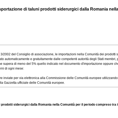
ortazione di taluni prodotti siderurgici dalla Romania nella 
2002 del Consiglio di associazione, le importazioni nella Comunità dei prodotti sider
to automaticamente e gratuitamente dalle competenti autorità degli Stati membri, per t
e supera di meno del 5% quello indicato nel documento d'importazione oppure che il v
rni di ogni mese:
viate per via elettronica alla Commissione delle Comunità europee utilizzando l'a
la Gazzetta ufficiale delle Comunità europee.
 prodotti siderurgici dalla Romania nella Comunità per il periodo compreso tra il 