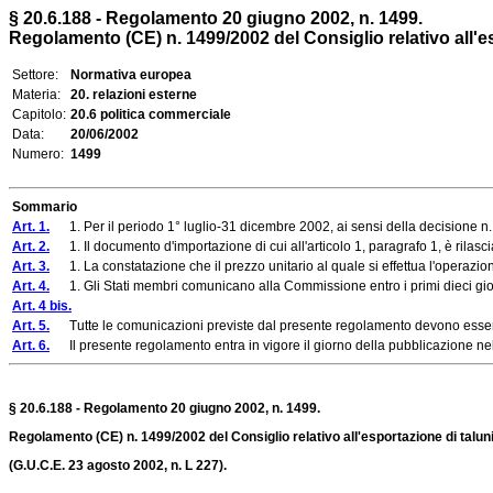
§ 20.6.188 - Regolamento 20 giugno 2002, n. 1499.
Regolamento (CE) n. 1499/2002 del Consiglio relativo all'esp
Settore:
Normativa europea
Materia:
20. relazioni esterne
Capitolo:
20.6 politica commerciale
Data:
20/06/2002
Numero:
1499
Sommario
Art. 1.
1. Per il periodo 1° luglio-31 dicembre 2002, ai sensi della decisione n. 3/
Art. 2.
1. Il documento d'importazione di cui all'articolo 1, paragrafo 1, è rilascia
Art. 3.
1. La constatazione che il prezzo unitario al quale si effettua l'operazion
Art. 4.
1. Gli Stati membri comunicano alla Commissione entro i primi dieci gio
Art. 4 bis.
Art. 5.
Tutte le comunicazioni previste dal presente regolamento devono essere in
Art. 6.
Il presente regolamento entra in vigore il giorno della pubblicazione nel
§ 20.6.188 - Regolamento 20 giugno 2002, n. 1499.
Regolamento (CE) n. 1499/2002 del Consiglio relativo all'esportazione di taluni
(G.U.C.E. 23 agosto 2002, n. L 227).