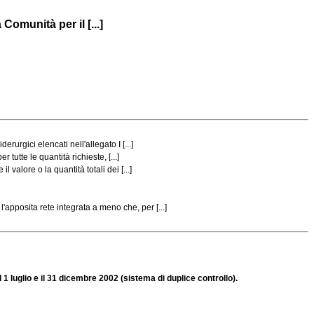
Comunità per il [...]
urgici elencati nell'allegato I [...]
utte le quantità richieste, [...]
alore o la quantità totali dei [...]
pposita rete integrata a meno che, per [...]
1 luglio e il 31 dicembre 2002 (sistema di duplice controllo).