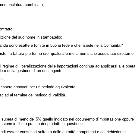
la nomenclatura combinata;
ntratto;
rizione del suo nome in stampatello:
nda sono esatte e fornite in buona fede e che risiede nella Comunità."
to, la fattura pro forma e/o, qualora le merci non siano acquistate direttament
egime di liberalizzazione delle importazioni continua ad applicarsi alle opera
do o della gestione di un contingente:
si,
essere rinnovati per un periodo equivalente.
iati al termine del periodo di validità.
supera di meno del 5% quello indicato nel documento d'importazione oppure che 
sione in libera pratica dei prodotti in questione.
 essere consultati soltanto dalle autorità competenti e dal richiedente.