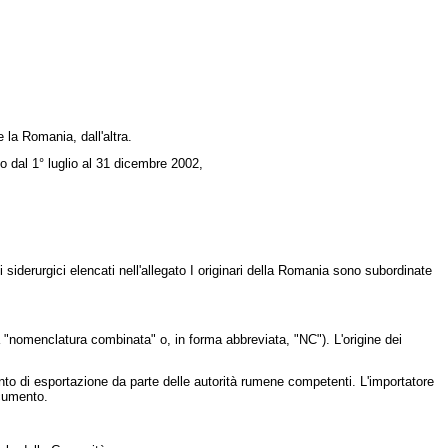
 la Romania, dall'altra.
do dal 1° luglio al 31 dicembre 2002,
 siderurgici elencati nell'allegato I originari della Romania sono subordinate
 "nomenclatura combinata" o, in forma abbreviata, "NC"). L'origine dei
ento di esportazione da parte delle autorità rumene competenti. L'importatore
ocumento.