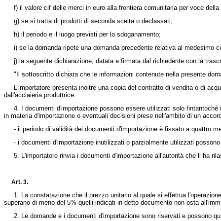
f) il valore cif delle merci in euro alla frontiera comunitaria per voce del
g) se si tratta di prodotti di seconda scelta o declassati;
h) il periodo e il luogo previsti per lo sdoganamento;
i) se la domanda ripete una domanda precedente relativa al medesimo co
j) la seguente dichiarazione, datata e firmata dal richiedente con la trasc
"Il sottoscritto dichiara che le informazioni contenute nella presente doma
L'importatore presenta inoltre una copia del contratto di vendita o di acquis
dall'acciaieria produttrice.
4. I documenti d'importazione possono essere utilizzati solo fintantoché il r
in materia d'importazione o eventuali decisioni prese nell'ambito di un accor
- il periodo di validità dei documenti d'importazione è fissato a quattro me
- i documenti d'importazione inutilizzati o parzialmente utilizzati possono 
5. L'importatore rinvia i documenti d'importazione all'autorità che li ha rilasc
Art. 3.
1. La constatazione che il prezzo unitario al quale si effettua l'operazione 
superano di meno del 5% quelli indicati in detto documento non osta all'immis
2. Le domande e i documenti d'importazione sono riservati e possono quindi