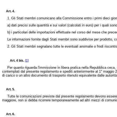
Art. 4.
1. Gli Stati membri comunicano alla Commissione entro i primi dieci giorn
a) dati precisi sulle quantità e sui valori (calcolati in euro) per i quali so
b) i particolari delle importazioni effettuate nel corso del mese che precede 
Le informazioni fornite dagli Stati membri sono suddivise per prodotto, 
2. Gli Stati membri segnalano tutte le eventuali anomalie o frodi riscontrate
Art. 4 bis.
[1]
Per quanto riguarda l'immissione in libera pratica nella Repubblica ceca, i
contemplati dal presente regolamento e spediti anteriormente al 1° maggio 2
di carico o un altro documento di trasporto ritenuto equivalente dalle autori
Art. 5.
Tutte le comunicazioni previste dal presente regolamento devono essere inv
maggiore, non si debba ricorrere temporaneamente ad altri mezzi di comuni
Art. 6.