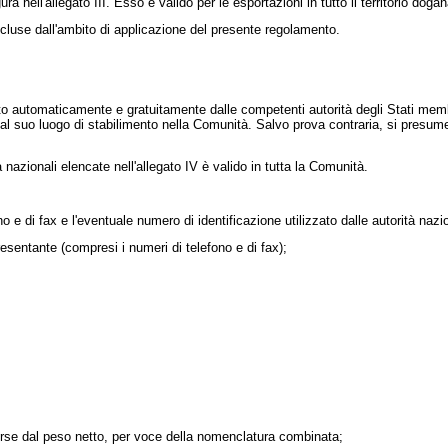
ll'allegato III. Esso è valido per le esportazioni in tutto il territorio doga
cluse dall'ambito di applicazione del presente regolamento.
o automaticamente e gratuitamente dalle competenti autorità degli Stati membri, 
al suo luogo di stabilimento nella Comunità. Salvo prova contraria, si presume
azionali elencate nell'allegato IV è valido in tutta la Comunità.
 di fax e l'eventuale numero di identificazione utilizzato dalle autorità nazio
entante (compresi i numeri di telefono e di fax);
verse dal peso netto, per voce della nomenclatura combinata;