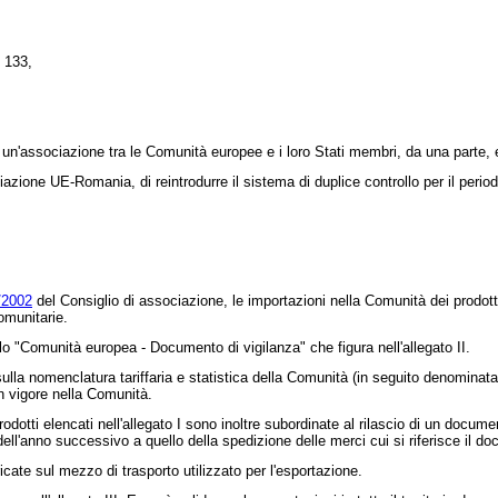
o 133,
un'associazione tra le Comunità europee e i loro Stati membri, da una parte, e
azione UE-Romania, di reintrodurre il sistema di duplice controllo per il perio
/2002
del Consiglio di associazione, le importazioni nella Comunità dei prodotti
omunitarie.
"Comunità europea - Documento di vigilanza" che figura nell'allegato II.
lla nomenclatura tariffaria e statistica della Comunità (in seguito denominata
n vigore nella Comunità.
odotti elencati nell'allegato I sono inoltre subordinate al rilascio di un docum
ell'anno successivo a quello della spedizione delle merci cui si riferisce il d
cate sul mezzo di trasporto utilizzato per l'esportazione.