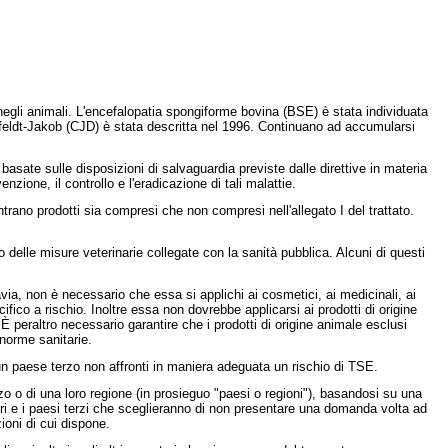
egli animali. L'encefalopatia spongiforme bovina (BSE) è stata individuata
zfeldt-Jakob (CJD) è stata descritta nel 1996. Continuano ad accumularsi
asate sulle disposizioni di salvaguardia previste dalle direttive in materia
ione, il controllo e l'eradicazione di tali malattie.
ano prodotti sia compresi che non compresi nell'allegato I del trattato.
 delle misure veterinarie collegate con la sanità pubblica. Alcuni di questi
ia, non è necessario che essa si applichi ai cosmetici, ai medicinali, ai
ifico a rischio. Inoltre essa non dovrebbe applicarsi ai prodotti di origine
 peraltro necessario garantire che i prodotti di origine animale esclusi
 norme sanitarie.
 paese terzo non affronti in maniera adeguata un rischio di TSE.
 o di una loro regione (in prosieguo "paesi o regioni"), basandosi su una
mbri e i paesi terzi che sceglieranno di non presentare una domanda volta ad
ioni di cui dispone.