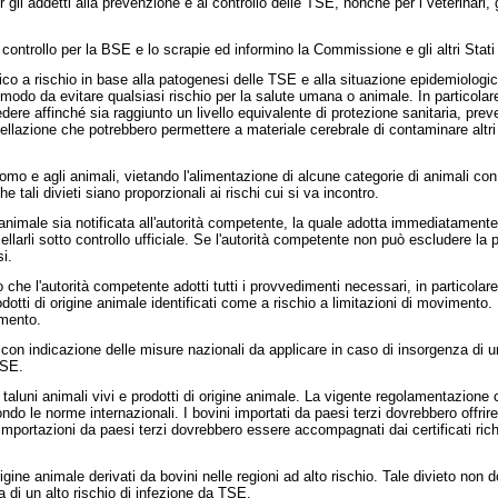
addetti alla prevenzione e al controllo delle TSE, nonché per i veterinari, gli 
trollo per la BSE e lo scrapie ed informino la Commissione e gli altri Stati me
o a rischio in base alla patogenesi delle TSE e alla situazione epidemiologica 
n modo da evitare qualsiasi rischio per la salute umana o animale. In partico
 affinché sia raggiunto un livello equivalente di protezione sanitaria, prev
ellazione che potrebbero permettere a materiale cerebrale di contaminare altr
 e agli animali, vietando l'alimentazione di alcune categorie di animali con a
tali divieti siano proporzionali ai rischi cui si va incontro.
ale sia notificata all'autorità competente, la quale adotta immediatamente tut
cellarli sotto controllo ufficiale. Se l'autorità competente non può escludere l
i.
e l'autorità competente adotti tutti i provvedimenti necessari, in particolare
prodotti di origine animale identificati come a rischio a limitazioni di movimento
amento.
 indicazione delle misure nazionali da applicare in caso di insorgenza di un 
BSE.
luni animali vivi e prodotti di origine animale. La vigente regolamentazione co
ondo le norme internazionali. I bovini importati da paesi terzi dovrebbero offrire
importazioni da paesi terzi dovrebbero essere accompagnati dai certificati ric
ne animale derivati da bovini nelle regioni ad alto rischio. Tale divieto non do
a di un alto rischio di infezione da TSE.