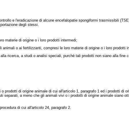
trollo e l'eradicazione di alcune encefalopatie spongiformi trasmissibili (TSE
esportazione degli stessi.
o materie di origine o i loro prodotti intermedi;
nimali o ai fertilizzanti, compresi le loro materie di origine o i loro prodotti i
la ricerca, a studi o analisi speciali, purché tali prodotti non siano alla fine c
odotti di origine animale di cui all'articolo 1, paragrafo 1 ed i prodotti di origi
nuti separati, a meno che gli animali vivi o i prodotti di origine animale siano o
cedura di cui all'articolo 24, paragrafo 2.