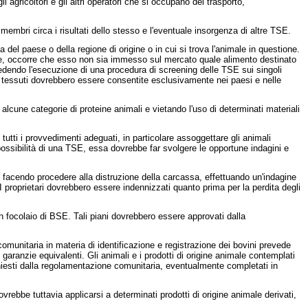
agricoltori e gli altri operatori che si occupano del trasporto,
mbri circa i risultati dello stesso e l'eventuale insorgenza di altre TSE.
del paese o della regione di origine o in cui si trova l'animale in questione.
lare, occorre che esso non sia immesso sul mercato quale alimento destinato
edendo l'esecuzione di una procedura di screening delle TSE sui singoli
i tessuti dovrebbero essere consentite esclusivamente nei paesi e nelle
lcune categorie di proteine animali e vietando l'uso di determinati materiali
ti i provvedimenti adeguati, in particolare assoggettare gli animali
a possibilità di una TSE, essa dovrebbe far svolgere le opportune indagini e
 facendo procedere alla distruzione della carcassa, effettuando un'indagine
. I proprietari dovrebbero essere indennizzati quanto prima per la perdita degli
focolaio di BSE. Tali piani dovrebbero essere approvati dalla
munitaria in materia di identificazione e registrazione dei bovini prevede
 garanzie equivalenti. Gli animali e i prodotti di origine animale contemplati
hiesti dalla regolamentazione comunitaria, eventualmente completati in
vrebbe tuttavia applicarsi a determinati prodotti di origine animale derivati,