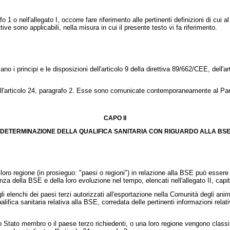
o nell'allegato I, occorre fare riferimento alle pertinenti definizioni di cui a
 sono applicabili, nella misura in cui il presente testo vi fa riferimento.
o i principi e le disposizioni dell'articolo 9 della
direttiva 89/662/CEE
, dell'a
l'articolo 24, paragrafo 2. Esse sono comunicate contemporaneamente al Par
CAPO II
DETERMINAZIONE DELLA QUALIFICA SANITARIA CON RIGUARDO ALLA BS
 regione (in prosieguo: "paesi o regioni") in relazione alla BSE può essere dete
orgenza della BSE e della loro evoluzione nel tempo, elencati nell'allegato II, capi
elenchi dei paesi terzi autorizzati all'esportazione nella Comunità degli anima
 sanitaria relativa alla BSE, corredata delle pertinenti informazioni relative ai 
tato membro o il paese terzo richiedenti, o una loro regione vengono classifica