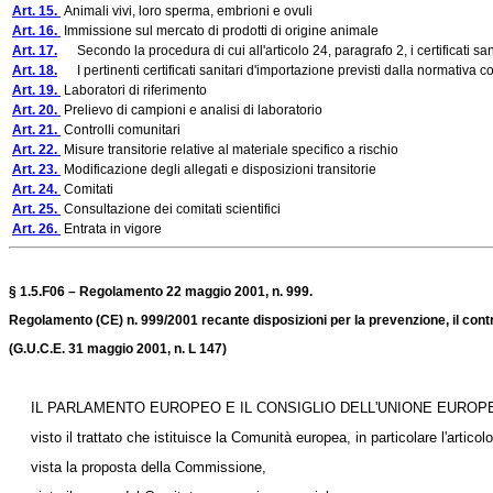
Art. 15.
Animali vivi, loro sperma, embrioni e ovuli
Art. 16.
Immissione sul mercato di prodotti di origine animale
Art. 17.
Secondo la procedura di cui all'articolo 24, paragrafo 2, i certificati sanitar
Art. 18.
I pertinenti certificati sanitari d'importazione previsti dalla normativa com
Art. 19.
Laboratori di riferimento
Art. 20.
Prelievo di campioni e analisi di laboratorio
Art. 21.
Controlli comunitari
Art. 22.
Misure transitorie relative al materiale specifico a rischio
Art. 23.
Modificazione degli allegati e disposizioni transitorie
Art. 24.
Comitati
Art. 25.
Consultazione dei comitati scientifici
Art. 26.
Entrata in vigore
§ 1.5.F06 – Regolamento 22 maggio 2001, n. 999.
Regolamento (CE) n. 999/2001 recante disposizioni per la prevenzione, il contro
(G.U.C.E. 31 maggio 2001, n. L 147)
IL PARLAMENTO EUROPEO E IL CONSIGLIO DELL'UNIONE EUROP
visto il trattato che istituisce la Comunità europea, in particolare l'articolo
vista la proposta della Commissione,