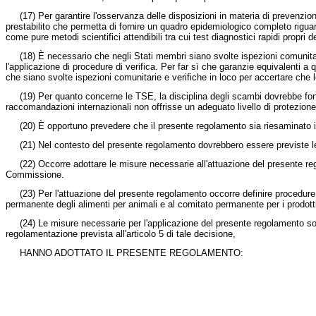
(17) Per garantire l'osservanza delle disposizioni in materia di prevenzione
prestabilito che permetta di fornire un quadro epidemiologico completo riguard
come pure metodi scientifici attendibili tra cui test diagnostici rapidi propri 
(18) È necessario che negli Stati membri siano svolte ispezioni comunitarie p
l'applicazione di procedure di verifica. Per far sì che garanzie equivalenti a q
che siano svolte ispezioni comunitarie e verifiche in loco per accertare che l
(19) Per quanto concerne le TSE, la disciplina degli scambi dovrebbe fonda
raccomandazioni internazionali non offrisse un adeguato livello di protezione
(20) È opportuno prevedere che il presente regolamento sia riesaminato in f
(21) Nel contesto del presente regolamento dovrebbero essere previste le misu
(22) Occorre adottare le misure necessarie all'attuazione del presente re
Commissione.
(23) Per l'attuazione del presente regolamento occorre definire procedure c
permanente degli alimenti per animali e al comitato permanente per i prodotti
(24) Le misure necessarie per l'applicazione del presente regolamento sono 
regolamentazione prevista all'articolo 5 di tale decisione,
HANNO ADOTTATO IL PRESENTE REGOLAMENTO: