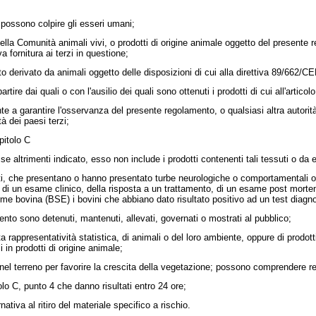
possono colpire gli esseri umani;
a Comunità animali vivi, o prodotti di origine animale oggetto del presente reg
a fornitura ai terzi in questione;
o derivato da animali oggetto delle disposizioni di cui alla
direttiva 89/662/C
ire dai quali o con l'ausilio dei quali sono ottenuti i prodotti di cui all'articolo
a garantire l'osservanza del presente regolamento, o qualsiasi altra autorità
à dei paesi terzi;
pitolo C
e altrimenti indicato, esso non include i prodotti contenenti tali tessuti o da e
ti, che presentano o hanno presentato turbe neurologiche o comportamentali o
se di un esame clinico, della risposta a un trattamento, di un esame post morte
orme bovina (BSE) i bovini che abbiano dato risultato positivo ad un test diagn
nto sono detenuti, mantenuti, allevati, governati o mostrati al pubblico;
appresentatività statistica, di animali o del loro ambiente, oppure di prodotti di 
i in prodotti di origine animale;
 nel terreno per favorire la crescita della vegetazione; possono comprendere r
olo C, punto 4 che danno risultati entro 24 ore;
nativa al ritiro del materiale specifico a rischio.