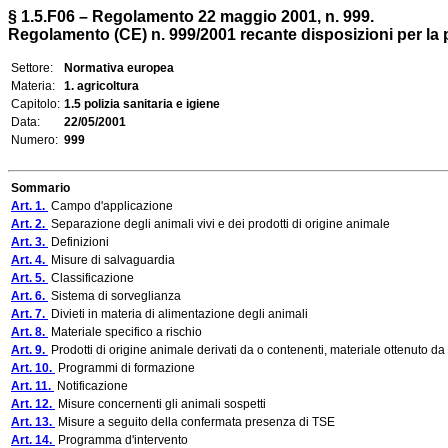
§ 1.5.F06 – Regolamento 22 maggio 2001, n. 999.
Regolamento (CE) n. 999/2001 recante disposizioni per la pr
Settore:
Normativa europea
Materia:
1. agricoltura
Capitolo:
1.5 polizia sanitaria e igiene
Data:
22/05/2001
Numero:
999
Sommario
Art. 1.
Campo d'applicazione
Art. 2.
Separazione degli animali vivi e dei prodotti di origine animale
Art. 3.
Definizioni
Art. 4.
Misure di salvaguardia
Art. 5.
Classificazione
Art. 6.
Sistema di sorveglianza
Art. 7.
Divieti in materia di alimentazione degli animali
Art. 8.
Materiale specifico a rischio
Art. 9.
Prodotti di origine animale derivati da o contenenti, materiale ottenuto da
Art. 10.
Programmi di formazione
Art. 11.
Notificazione
Art. 12.
Misure concernenti gli animali sospetti
Art. 13.
Misure a seguito della confermata presenza di TSE
Art. 14.
Programma d'intervento