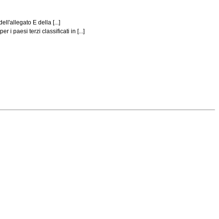
ll'allegato E della [...]
i paesi terzi classificati in [...]