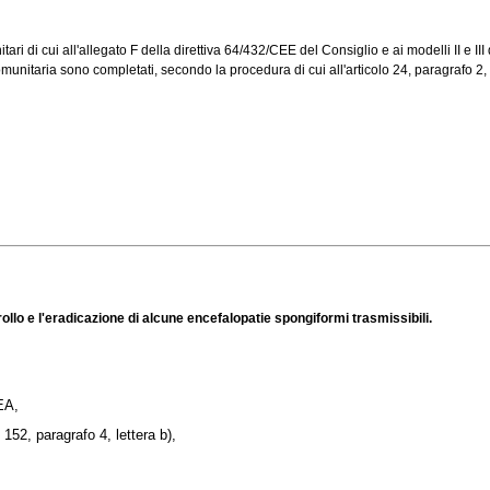
i di cui all'allegato F della direttiva 64/432/CEE del Consiglio e ai modelli II e III de
unitaria sono completati, secondo la procedura di cui all'articolo 24, paragrafo 2, per 
llo e l'eradicazione di alcune encefalopatie spongiformi trasmissibili.
EA,
 152, paragrafo 4, lettera b),