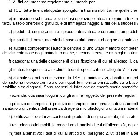
1. Ai fini del presente regolamento si intende per:
a) TSE: tutte le encefalopatie spongiformi trasmissibili tranne quelle che 
b) immissione sul mercato: qualsiasi operazione intesa a fornire a terzi nell
terzi, a titolo oneroso o gratuito, e di immagazzinaggio ai fini della successiv
c) prodotti di origine animale: i prodotti derivati da o contenenti un prodott
d) materiali di base: materiali di base o altri prodotti di origine animale a part
e) autorità competente: l'autorità centrale di uno Stato membro competente 
dell'alimentazione degli animali, o anche, secondo i casi, le omologhe autorit
f) categoria: una delle categorie di classificazione di cui all'allegato II, ca
g) materiale specifico a rischio: i tessuti specificati nell'allegato V; salvo s
h) animale sospetto di infezione da TSE: gli animali vivi, abbattuti o mor
del sistema nervoso centrale e per i quali le informazioni raccolte sulla ba
stabilire altra diagnosi. Sono sospetti di infezione da encefalopatia spongif
i) azienda: qualsiasi luogo in cui gli animali oggetto del presente regolame
j) prelievo di campioni: il prelievo di campioni, con garanzia di una corretta r
sanitario o di verifica dell'assenza di agenti microbiologici o di taluni material
k) fertilizzanti: sostanze contenenti prodotti di origine animale, utilizzate
l) test diagnostici rapidi: le procedure di analisi di cui all'allegato X, capit
m) test alternativo: i test di cui all'articolo 8, paragrafo 2, utilizzati in alter