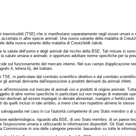
i trasmissibili (TSE) che si manifestano separatamente negli esseri umani e n
 accertata in altre specie animali. Una nuova variante della malattia di Creut
le della nuova variante della malattia di Creutzfeldt-Jakob.
la salute dell'uomo e degli animali dal rischio della BSE. Tali misure si sono b
 la salute umana e animale, è opportuno adottare norme specifiche per la prevenz
de sul funzionamento del mercato interno. Nel suo campo d'applicazione rientr
afo 4, lettera b), del trattato.
SE, in particolare dal comitato scientifico direttivo e dal comitato scientifico
r gli animali derivante dall'esposizione a prodotti derivanti da animali infetti.
ll'immissione sul mercato di animali vivi e prodotti di origine animale. Tuttav
ggetto di altre norme specifiche in particolare sul non impiego di materiale spec
 destinati ad essere impiegati in derrate alimentari, mangimi o fertilizzanti. È
i da quelli inclusi in tale ambito, a meno che non rispettino almeno le stesse
vaguardia nel caso in cui l'autorità competente di uno Stato membro o di un
one epidemiologica, riguardo alla BSE, di uno Stato membro, di un paese terzo
ne e l'esposizione umana e utilizzando le informazioni disponibili. Gli Stati me
alla Commissione in una delle categorie previste, basandosi su tutte le informaz