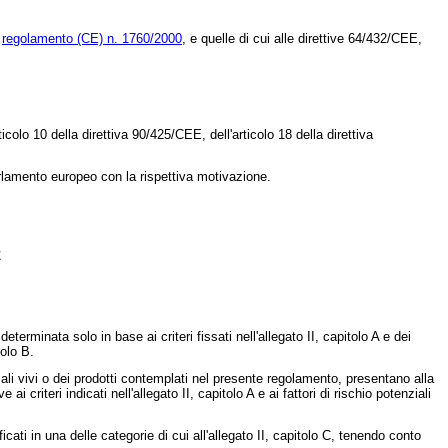
l
regolamento (CE) n. 1760/2000
, e quelle di cui alle direttive 64/432/CEE,
rticolo 10 della
direttiva 90/425/CEE
, dell'articolo 18 della
direttiva
lamento europeo con la rispettiva motivazione.
E
rminata solo in base ai criteri fissati nell'allegato II, capitolo A e dei
tolo B.
li vivi o dei prodotti contemplati nel presente regolamento, presentano alla
criteri indicati nell'allegato II, capitolo A e ai fattori di rischio potenziali
ti in una delle categorie di cui all'allegato II, capitolo C, tenendo conto