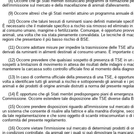
(8) Occorre che gli Stati membri istituiscano programmi di formazione per gli 
dell'immissione sul mercato e della macellazione di animali d'allevamento.
(9) Occorre altresì che gli Stati membri attuino un programma annuale di con
(10) Occorre che taluni tessuti di ruminanti siano definiti materiale specific
È necessario che il materiale specifico a rischio sia rimosso ed eliminato i
al consumo umano, mangime o fertilizzante. Comunque, è opportuno provvedere
animali, una volta che sia stata pienamente convalidata. Le tecniche di mac
regioni che presentano il più basso rischio di BSE.
(11) Occorre adottare misure per impedire la trasmissione delle TSE all'uomo
derivati da ruminanti in alimenti destinati al consumo umano. È importante che 
(12) Occorre prevedere che qualsiasi sospetto di presenza di TSE in un anim
sospetti a limitazioni di movimento in attesa dei risultati delle indagini o ma
mantenere la carcassa sotto controllo ufficiale fino al momento della diagnos
(13) In caso di conferma ufficiale della presenza di una TSE, è opportuno ch
volta a identificare tutti gli animali a rischio e sottoponendo gli animali e i 
animali e dei prodotti di origine animale distrutti a norma del presente regol
(14) È opportuno che gli Stati membri predispongano piani di emergenza con
Commissione. Occorre estendere tale disposizione alle TSE diverse dalla 
(15) Occorre prendere disposizioni riguardo all'immissione sul mercato di ta
un sistema che consente di risalire alla fattrice e alla mandria d'origine, sec
da tale regolamentazione e che sono oggetto di scambi intracomunitari o di 
conformità del presente regolamento.
(16) Occorre vietare l'immissione sul mercato di determinati prodotti di origi
in condizioni controllate, da animali per i quali si può dimostrare la mancanz