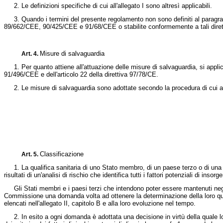
2. Le definizioni specifiche di cui all'allegato I sono altresì applicabili.
3. Quando i termini del presente regolamento non sono definiti al paragrafo 1 
89/662/CEE, 90/425/CEE e 91/68/CEE o stabilite conformemente a tali direttive
Misure di salvaguardia
Art. 4.
1. Per quanto attiene all'attuazione delle misure di salvaguardia, si applican
91/496/CEE
e dell'articolo 22 della direttiva 97/78/CE.
2. Le misure di salvaguardia sono adottate secondo la procedura di cui al
Classificazione
Art. 5.
1. La qualifica sanitaria di uno Stato membro, di un paese terzo o di una loro
risultati di un'analisi di rischio che identifica tutti i fattori potenziali di ins
Gli Stati membri e i paesi terzi che intendono poter essere mantenuti negli 
Commissione una domanda volta ad ottenere la determinazione della loro qualifica
elencati nell'allegato II, capitolo B e alla loro evoluzione nel tempo.
2. In esito a ogni domanda è adottata una decisione in virtù della quale lo S