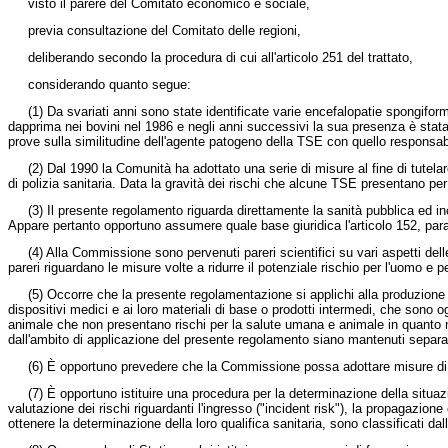
visto il parere del Comitato economico e sociale,
previa consultazione del Comitato delle regioni,
deliberando secondo la procedura di cui all'articolo 251 del trattato,
considerando quanto segue:
(1) Da svariati anni sono state identificate varie encefalopatie spongiform
dapprima nei bovini nel 1986 e negli anni successivi la sua presenza è stata
prove sulla similitudine dell'agente patogeno della TSE con quello responsabi
(2) Dal 1990 la Comunità ha adottato una serie di misure al fine di tutelare 
di polizia sanitaria. Data la gravità dei rischi che alcune TSE presentano per
(3) Il presente regolamento riguarda direttamente la sanità pubblica ed inci
Appare pertanto opportuno assumere quale base giuridica l'articolo 152, paragr
(4) Alla Commissione sono pervenuti pareri scientifici su vari aspetti delle T
pareri riguardano le misure volte a ridurre il potenziale rischio per l'uomo e pe
(5) Occorre che la presente regolamentazione si applichi alla produzione e a
dispositivi medici e ai loro materiali di base o prodotti intermedi, che sono o
animale che non presentano rischi per la salute umana e animale in quanto non
dall'ambito di applicazione del presente regolamento siano mantenuti separat
(6) È opportuno prevedere che la Commissione possa adottare misure di sal
(7) È opportuno istituire una procedura per la determinazione della situazi
valutazione dei rischi riguardanti l'ingresso ("incident risk"), la propagazio
ottenere la determinazione della loro qualifica sanitaria, sono classificati d