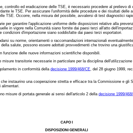
, controllo ed eradicazione delle TSE, è necessario procedere al prelievo di c
ante le TSE. Per assicurare l'uniformità delle procedure e dei risultati delle an
delle TSE. Occorre, nella misura del possibile, avvalersi di test diagnostici rapi
er garantire l'applicazione uniforme delle disposizioni relative alla prevenzi
uelle in vigore nella Comunità siano fornite dai paesi terzi all'atto dell'import
e condizioni d'importazione siano soddisfatte dai paesi terzi esportatori.
rsi su norme, orientamenti o raccomandazioni internazionali eventualmente dis
 della salute, possono essere adottati provvedimenti che trovino una giustifica
unzione delle nuove informazioni scientifiche disponibili.
re transitorie necessarie in particolare per la disciplina dell'utilizzazione 
golamento in conformità della
decisione 1999/468/CE
, del 28 giugno 1999, rec
he instaurino una cooperazione stretta e efficace tra la Commissione e gli S
 alimentari.
misure di portata generale ai sensi dell'articolo 2 della
decisione 1999/468
CAPO I
DISPOSIZIONI GENERALI