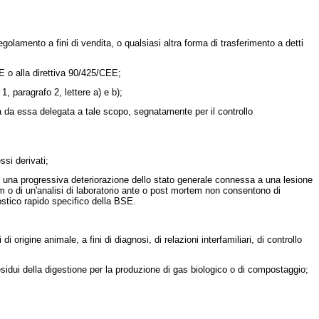
olamento a fini di vendita, o qualsiasi altra forma di trasferimento a detti
EE
o alla
direttiva 90/425/CEE
;
 1, paragrafo 2, lettere a) e b);
 da essa delegata a tale scopo, segnatamente per il controllo
ssi derivati;
 una progressiva deteriorazione dello stato generale connessa a una lesione
m o di un'analisi di laboratorio ante o post mortem non consentono di
ostico rapido specifico della BSE.
origine animale, a fini di diagnosi, di relazioni interfamiliari, di controllo
esidui della digestione per la produzione di gas biologico o di compostaggio;