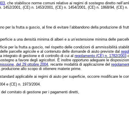
003,
che stabilisce norme comuni relative ai regimi di sostegno diretto nell’amb
) n. 1452/2001, (CE) n. 1453/2001, (CE) n. 1454/2001, (CE) n. 1868/94, (CE) 
per la frutta a guscio, al fine di evitare l’abbandono della produzione di frutt
erficie a una densità minima di alberi e a un’estensione minima delle parcelle
cie per la frutta a guscio, nel rispetto delle condizioni di ammissibilità stabil
 delle parcelle agricole e al contenuto delle domande di aiuto previste dal
rego
 integrato di gestione e di controllo di cui al
regolamento (CE) n. 1782/2003
d
 sostegno a favore degli agricoltori. È inoltre opportuno adeguare le disposizion
issione, del 29 ottobre 2004,
recante modalità di applicazione del
regolamen
alla produzione allo scopo di ottenere materie prime.
 standard applicabile ai regimi di aiuto per superficie, occorre modificare le con
004 e (CE) n. 1973/2004.
el comitato di gestione per i pagamenti diretti,