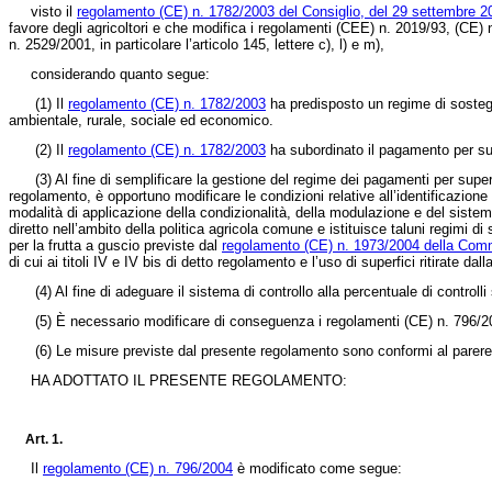
visto il
regolamento (CE) n. 1782/2003 del Consiglio, del 29 settembre 2
favore degli agricoltori e che modifica i regolamenti (CEE) n. 2019/93, (CE
n. 2529/2001, in particolare l’articolo 145, lettere c), l) e m),
considerando quanto segue:
(1)
Il
regolamento (CE) n. 1782/2003
ha predisposto un regime di sostegno 
ambientale, rurale, sociale ed economico.
(2)
Il
regolamento (CE) n. 1782/2003
ha subordinato il pagamento per sup
(3)
Al fine di semplificare la gestione del regime dei pagamenti per superfi
regolamento, è opportuno modificare le condizioni relative all’identificazione
modalità di applicazione della condizionalità, della modulazione e del sistema
diretto nell’ambito della politica agricola comune e istituisce taluni regimi di
per la frutta a guscio previste dal
regolamento (CE) n. 1973/2004 della Comm
di cui ai titoli IV e IV bis di detto regolamento e l’uso di superfici ritirate d
(4)
Al fine di adeguare il sistema di controllo alla percentuale di controlli
(5)
È necessario modificare di conseguenza i regolamenti (CE) n. 796/2
(6)
Le misure previste dal presente regolamento sono conformi al parere d
HA ADOTTATO IL PRESENTE REGOLAMENTO:
Art. 1.
Il
regolamento (CE) n. 796/2004
è modificato come segue: