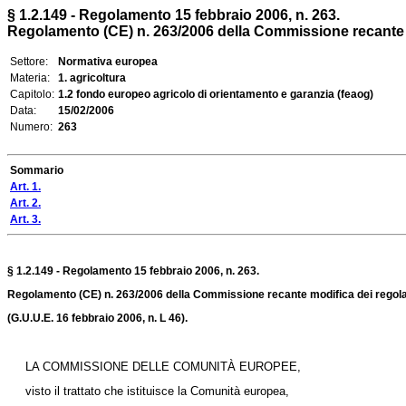
§ 1.2.149 - Regolamento 15 febbraio 2006, n. 263.
Regolamento (CE) n. 263/2006 della Commissione recante mod
Settore:
Normativa europea
Materia:
1. agricoltura
Capitolo:
1.2 fondo europeo agricolo di orientamento e garanzia (feaog)
Data:
15/02/2006
Numero:
263
Sommario
Art. 1.
Art. 2.
Art. 3.
§ 1.2.149 - Regolamento 15 febbraio 2006, n. 263.
Regolamento (CE) n. 263/2006 della Commissione recante modifica dei regolame
(G.U.U.E. 16 febbraio 2006, n. L 46).
LA COMMISSIONE DELLE COMUNITÀ EUROPEE,
visto il trattato che istituisce la Comunità europea,