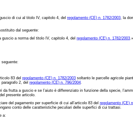
scio di cui al titolo IV, capitolo 4, del
regolamento (CE) n. 1782/2003
, la do
sostituito dal seguente:
a guscio a norma del titolo IV, capitolo 4, del
regolamento (CE) n. 1782/2003
.
l seguente:
ticolo 83 del
regolamento (CE) n. 1782/2003
soltanto le parcelle agricole piant
, paragrafo 2, del
regolamento (CE) n. 796/2004
.
 da frutta a guscio e se l’aiuto è differenziato in funzione della specie, l’ammi
del presente articolo.
re del pagamento per superficie di cui all’articolo 83 del
regolamento (CE) n
gano conto delle caratteristiche peculiari delle superfici di cui trattasi.
e a: