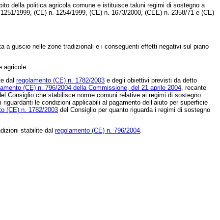
ito della politica agricola comune e istituisce taluni regimi di sostegno a
n. 1251/1999, (CE) n. 1254/1999, (CE) n. 1673/2000, (CEE) n. 2358/71 e (CE)
a a guscio nelle zone tradizionali e i conseguenti effetti negativi sul piano
 agricole.
ite dal
regolamento (CE) n. 1782/2003
e degli obiettivi previsti da detto
lamento (CE) n. 796/2004 della Commissione, del 21 aprile 2004,
recante
el Consiglio che stabilisce norme comuni relative ai regimi di sostegno
i riguardanti le condizioni applicabili al pagamento dell’aiuto per superficie
to (CE) n. 1782/2003
del Consiglio per quanto riguarda i regimi di sostegno
dizioni stabilite dal
regolamento (CE) n. 796/2004
.