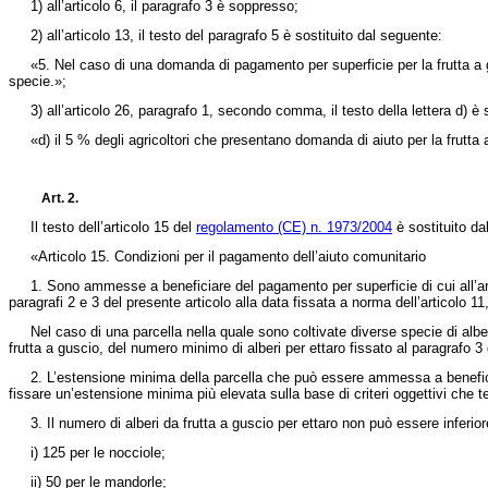
1) all’articolo 6, il paragrafo 3 è soppresso;
2) all’articolo 13, il testo del paragrafo 5 è sostituito dal seguente:
«5. Nel caso di una domanda di pagamento per superficie per la frutta a gu
specie.»;
3) all’articolo 26, paragrafo 1, secondo comma, il testo della lettera d) è 
«d) il 5 % degli agricoltori che presentano domanda di aiuto per la frutta 
Art. 2.
Il testo dell’articolo 15 del
regolamento (CE) n. 1973/2004
è sostituito da
«Articolo 15. Condizioni per il pagamento dell’aiuto comunitario
1. Sono ammesse a beneficiare del pagamento per superficie di cui all’ar
paragrafi 2 e 3 del presente articolo alla data fissata a norma dell’articolo 11
Nel caso di una parcella nella quale sono coltivate diverse specie di alberi
frutta a guscio, del numero minimo di alberi per ettaro fissato al paragrafo 3 
2. L’estensione minima della parcella che può essere ammessa a beneficia
fissare un’estensione minima più elevata sulla base di criteri oggettivi che ten
3. Il numero di alberi da frutta a guscio per ettaro non può essere inferior
i) 125 per le nocciole;
ii) 50 per le mandorle;