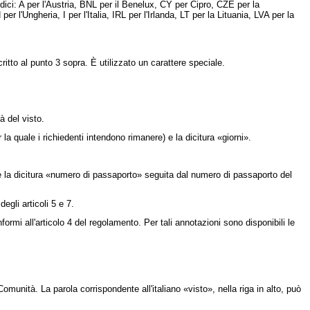
dici: A per l'Austria, BNL per il Benelux, CY per Cipro, CZE per la
'Ungheria, I per l'Italia, IRL per l'Irlanda, LT per la Lituania, LVA per la
tto al punto 3 sopra. È utilizzato un carattere speciale.
à del visto.
a quale i richiedenti intendono rimanere) e la dicitura «giorni».
are la dicitura «numero di passaporto» seguita dal numero di passaporto del
egli articoli 5 e 7.
rmi all'articolo 4 del regolamento. Per tali annotazioni sono disponibili le
unità. La parola corrispondente all'italiano «visto», nella riga in alto, può