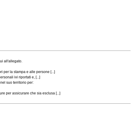
i all'allegato.
 per la stampa e alle persone [...]
onali ivi riportati e, [...]
l suo territorio per:
e per assicurare che sia esclusa [...]