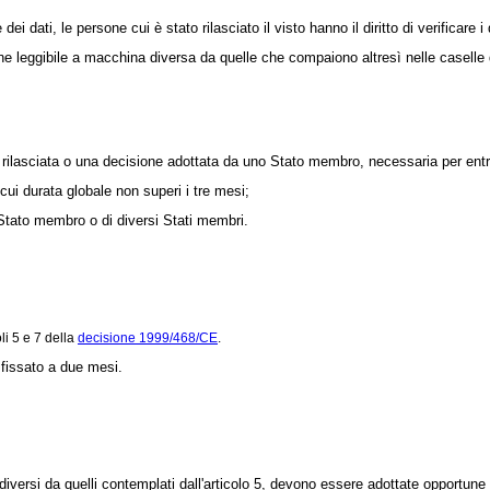
ati, le persone cui è stato rilasciato il visto hanno il diritto di verificare i da
leggibile a macchina diversa da quelle che compaiono altresì nelle caselle de
ilasciata o una decisione adottata da uno Stato membro, necessaria per entrar
ui durata globale non superi i tre mesi;
e Stato membro o di diversi Stati membri.
li 5 e 7 della
decisione 1999/468/CE
.
fissato a due mesi.
versi da quelli contemplati dall'articolo 5, devono essere adottate opportune 