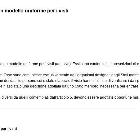
n modello uniforme per i visti
da un modello uniforme per i visti (adesivo). Essi sono conformi alle prescrizioni di cu
e. Esse sono comunicate esclusivamente agli organismi designati dagli Stati membri
dati, le persone cui è stato rilasciato il visto hanno il diritto di verificare i dati pers
 rilasciata o una decisione adottata da uno Stato membro, necessaria per entrare ne
iversi da quelli contemplati dall'articolo 5, devono essere adottate opportune misur
er i visti