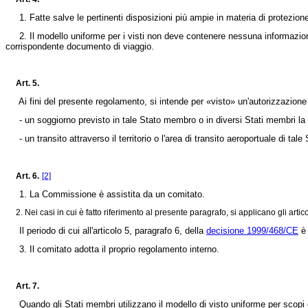
1. Fatte salve le pertinenti disposizioni più ampie in materia di protezione dei d
2. Il modello uniforme per i visti non deve contenere nessuna informazione 
corrispondente documento di viaggio.
Art. 5.
Ai fini del presente regolamento, si intende per «visto» un'autorizzazione r
- un soggiorno previsto in tale Stato membro o in diversi Stati membri la c
- un transito attraverso il territorio o l'area di transito aeroportuale di tal
Art. 6.
[2]
1. La Commissione è assistita da un comitato.
2. Nei casi in cui è fatto riferimento al presente paragrafo, si applicano gli artico
Il periodo di cui all'articolo 5, paragrafo 6, della
decisione 1999/468/CE
è 
3. Il comitato adotta il proprio regolamento interno.
Art. 7.
Quando gli Stati membri utilizzano il modello di visto uniforme per scopi di