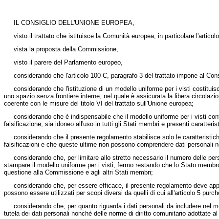
IL CONSIGLIO DELL'UNIONE EUROPEA,
visto il trattato che istituisce la Comunità europea, in particolare l'articol
vista la proposta della Commissione,
visto il parere del Parlamento europeo,
considerando che l'articolo 100 C, paragrafo 3 del trattato impone al Consigli
considerando che l'istituzione di un modello uniforme per i visti costituisce 
uno spazio senza frontiere interne, nel quale è assicurata la libera circol
coerente con le misure del titolo VI del trattato sull'Unione europea;
considerando che è indispensabile che il modello uniforme per i visti conteng
falsificazione, sia idoneo all'uso in tutti gli Stati membri e presenti caratteri
considerando che il presente regolamento stabilisce solo le caratteristiche
falsificazioni e che queste ultime non possono comprendere dati personali né r
considerando che, per limitare allo stretto necessario il numero delle perso
stampare il modello uniforme per i visti, fermo restando che lo Stato memb
questione alla Commissione e agli altri Stati membri;
considerando che, per essere efficace, il presente regolamento deve applicarsi
possono essere utilizzati per scopi diversi da quelli di cui all'articolo 5 purc
considerando che, per quanto riguarda i dati personali da includere nel model
tutela dei dati personali nonché delle norme di diritto comunitario adottate al