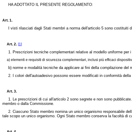
HA ADOTTATO IL PRESENTE REGOLAMENTO:
Art. 1.
I visti rilasciati dagli Stati membri a norma dell'articolo 5 sono costituiti d
Art. 2.
[1]
1. Prescrizioni tecniche complementari relative al modello uniforme per i vis
a) elementi e requisiti di sicurezza complementari, inclusi più efficaci dispositivi
b) norme e modalità tecniche da applicare ai fini della compilazione del mo
2. I colori dell'autoadesivo possono essere modificati in conformità della pr
Art. 3.
1. Le prescrizioni di cui all'articolo 2 sono segrete e non sono pubblicat
membro o dalla Commissione.
2. Ciascuno Stato membro nomina un unico organismo responsabile della st
tale scopo un unico organismo. Ogni Stato membro conserva la facoltà di ca
Art. 4.