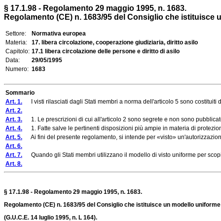
§ 17.1.98 - Regolamento 29 maggio 1995, n. 1683.
Regolamento (CE) n. 1683/95 del Consiglio che istituisce u
Settore:
Normativa europea
Materia:
17. libera circolazione, cooperazione giudiziaria, diritto asilo
Capitolo:
17.1 libera circolazione delle persone e diritto di asilo
Data:
29/05/1995
Numero:
1683
Sommario
Art. 1.
I visti rilasciati dagli Stati membri a norma dell'articolo 5 sono costituiti 
Art. 2.
Art. 3.
1. Le prescrizioni di cui all'articolo 2 sono segrete e non sono pubblicat
Art. 4.
1. Fatte salve le pertinenti disposizioni più ampie in materia di protezione dei 
Art. 5.
Ai fini del presente regolamento, si intende per «visto» un'autorizzazione
Art. 6.
Art. 7.
Quando gli Stati membri utilizzano il modello di visto uniforme per scopi d
Art. 8.
§ 17.1.98 - Regolamento 29 maggio 1995, n. 1683.
Regolamento (CE) n. 1683/95 del Consiglio
che istituisce un modello uniforme p
(G.U.C.E. 14 luglio 1995, n. L 164).