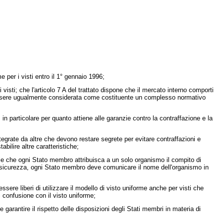
 per i visti entro il 1° gennaio 1996;
isti; che l'articolo 7 A del trattato dispone che il mercato interno comporti
ve essere ugualmente considerata come costituente un complesso normativo
n particolare per quanto attiene alle garanzie contro la contraffazione e la
grate da altre che devono restare segrete per evitare contraffazioni e
bilire altre caratteristiche;
ile che ogni Stato membro attribuisca a un solo organismo il compito di
i sicurezza, ogni Stato membro deve comunicare il nome dell'organismo in
sere liberi di utilizzare il modello di visto uniforme anche per visti che
di confusione con il visto uniforme;
arantire il rispetto delle disposizioni degli Stati membri in materia di