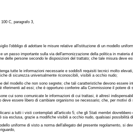
o 100 C, paragrafo 3,
o l'obbligo di adottare le misure relative all'istituzione di un modello uniforme
un passo importante sulla via dell'armonizzazione della politica in materia di v
azione delle persone secondo le disposizioni del trattato; che tale misura de
a tutte le informazioni necessarie e soddisfi requisiti tecnici molto elevati, i
stiche di sicurezza universalmente riconoscibili, visibili a occhio nudo;
 del modello che non sono segrete; che tali caratteristiche devono essere inte
iferimenti ad essi; che è opportuno conferire alla Commissione il potere di sta
ne cui sono comunicate le informazioni di cui trattasi, è altresì indispensab
ro deve essere libero di cambiare organismo se necessario; che, per motivi d
 a tutti i visti contemplati all'articolo 5; che gli Stati membri dovrebbero es
hé sia esclusa, grazie a modifiche visibili a occhio nudo, qualsiasi possibilità 
lo uniforme di visto a norma dell'allegato del presente regolamento, si deve g
 riguardo,