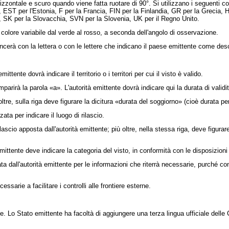
zzontale e scuro quando viene fatta ruotare di 90°. Si utilizzano i seguenti co
per l'Estonia, F per la Francia, FIN per la Finlandia, GR per la Grecia, H per l
ia, SK per la Slovacchia, SVN per la Slovenia, UK per il Regno Unito.
colore variabile dal verde al rosso, a seconda dell'angolo di osservazione.
rà con la lettera o con le lettere che indicano il paese emittente come descri
nte dovrà indicare il territorio o i territori per cui il visto è valido.
rirà la parola «a». L'autorità emittente dovrà indicare qui la durata di validit
e, sulla riga deve figurare la dicitura «durata del soggiorno» (cioè durata per l
ta per indicare il luogo di rilascio.
ascio apposta dall'autorità emittente; più oltre, nella stessa riga, deve figur
ttente deve indicare la categoria del visto, in conformità con le disposizioni d
all'autorità emittente per le informazioni che riterrà necessarie, purché confo
arie a facilitare i controlli alle frontiere esterne.
Lo Stato emittente ha facoltà di aggiungere una terza lingua ufficiale delle Com