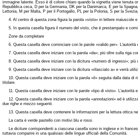
immagine latente. Esso è di colore chiaro quando la vignetta viene tenuta ori
Repubblica ceca, D per la Germania, DK per la Danimarca, E per la Spagna, EST 
Lettonia, M per Malta, P per il Portogallo, PL per la Polonia, S per la Svez
4. Al centro di questa zona figura la parola «visto» in lettere maiuscole e 
5. In questa casella figura il numero del visto, che è prestampato e comince
Zone da completare
6. Questa casella deve cominciare con le parole «valido per». L'autorità emitte
7. Questa casella deve iniziare con la parola «da»; più oltre sulla riga compa
8. Questa casella deve iniziare con la dicitura «numero di ingressi»; più oltr
9. Questa casella deve iniziare con la dicitura «rilasciato a» e verrà utilizza
10. Questa casella deve iniziare con la parola «il» seguita dalla data di ril
titolare.
11. Questa casella deve iniziare con le parole «tipo di visto». L'autorità emi
12. Questa casella deve iniziare con la parola «annotazioni» ed è utilizzata d
due righe e mezzo seguenti.
13. Questa casella deve contenere le informazioni per la lettura ottica necess
La carta è verde pastello con motivi blu e rossi.
Le diciture corrispondenti a ciascuna casella sono in inglese e in francese. 
tuttavia comparire in una qualsiasi delle lingue ufficiali della Comunità.