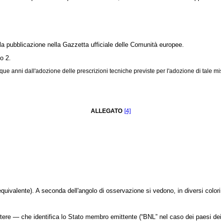
a pubblicazione nella Gazzetta ufficiale delle Comunità europee.
o 2.
nque anni dall'adozione delle prescrizioni tecniche previste per l'adozione di tale mi
ALLEGATO
[4]
alente). A seconda dell'angolo di osservazione si vedono, in diversi colori e
ttere — che identifica lo Stato membro emittente (“BNL” nel caso dei paesi d