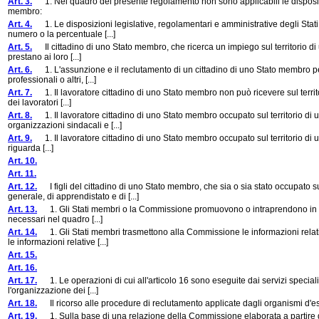
Art. 3.
1. Nel quadro del presente regolamento non sono applicabili le disposizio
membro:
Art. 4.
1. Le disposizioni legislative, regolamentari e amministrative degli Stati m
numero o la percentuale [...]
Art. 5.
Il cittadino di uno Stato membro, che ricerca un impiego sul territorio di un
prestano ai loro [...]
Art. 6.
1. L'assunzione e il reclutamento di un cittadino di uno Stato membro pe
professionali o altri, [...]
Art. 7.
1. Il lavoratore cittadino di uno Stato membro non può ricevere sul territor
dei lavoratori [...]
Art. 8.
1. Il lavoratore cittadino di uno Stato membro occupato sul territorio di u
organizzazioni sindacali e [...]
Art. 9.
1. Il lavoratore cittadino di uno Stato membro occupato sul territorio di un 
riguarda [...]
Art. 10.
Art. 11.
Art. 12.
I figli del cittadino di uno Stato membro, che sia o sia stato occupato s
generale, di apprendistato e di [...]
Art. 13.
1. Gli Stati membri o la Commissione promuovono o intraprendono in coll
necessari nel quadro [...]
Art. 14.
1. Gli Stati membri trasmettono alla Commissione le informazioni relative
le informazioni relative [...]
Art. 15.
Art. 16.
Art. 17.
1. Le operazioni di cui all'articolo 16 sono eseguite dai servizi specializzat
l'organizzazione dei [...]
Art. 18.
Il ricorso alle procedure di reclutamento applicate dagli organismi d'ese
Art. 19.
1. Sulla base di una relazione della Commissione elaborata a partire da