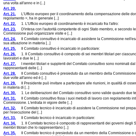
una volta all'anno e in [...]
Art. 20.
Art. 21.
L'Ufficio europeo per il coordinamento della compensazione delle doman
regolamento >, ha in generale [...]
Art. 22.
1. L'Ufficio europeo di coordinamento è incaricato fra l'altro:
Art. 23.
D'intesa con l'autorità competente di ogni Stato membro, e secondo le co
Commissione può organizzare visite e [...]
Art. 24.
Il Comitato consultivo è incaricato di assistere la Commissione nell'esame
sua attuazione in materia [...]
Art. 25.
Il Comitato consultivo è incaricato in particolare:
Art. 26.
1. Il Comitato consultivo è composto di sei membri titolari per ciascuno 
lavoratori e due le [...]
Art. 27.
I membri titolari e supplenti del Comitato consultivo sono nominati dal C
rappresentanti delle [...]
Art. 28.
Il Comitato consultivo è presieduto da un membro della Commissione o da
due volte all'anno ed è [...]
Art. 29.
Il Presidente può invitare a partecipare alle riunioni, in qualità di osse
in materia di [...]
Art. 30.
1. Le deliberazioni del Comitato consultivo sono valide quando due ter
Art. 31.
Il Comitato consultivo fissa i suoi metodi di lavoro con regolamento in
Commissione. L'entrata in vigore delle [...]
Art. 32.
Il Comitato tecnico è incaricato di assistere la Commissione nel preparare
per l'esecuzione del [...]
Art. 33.
Il Comitato tecnico è incaricato in particolare:
Art. 34.
1. Il Comitato tecnico è composto di rappresentanti dei governi degli 
membri titolari che lo rappresentano [...]
Art. 35.
Il Comitato tecnico è presieduto da un membro della Commissione o da un