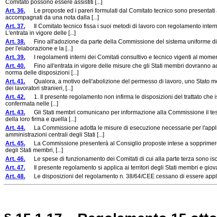
Comitato possono essere assistiti [...]
Art. 36.
Le proposte ed i pareri formulati dal Comitato tecnico sono presentati 
accompagnati da una nota dalla [...]
Art. 37.
Il Comitato tecnico fissa i suoi metodi di lavoro con regolamento inte
L'entrata in vigore delle [...]
Art. 38.
Fino all'adozione da parte della Commissione del sistema uniforme di cui
per l'elaborazione e la [...]
Art. 39.
I regolamenti interni dei Comitati consultivo e tecnico vigenti al momen
Art. 40.
Fino all'entrata in vigore delle misure che gli Stati membri dovranno adot
norma delle disposizioni [...]
Art. 41.
Qualora, a motivo dell'abolizione del permesso di lavoro, uno Stato mem
dei lavoratori stranieri, [...]
Art. 42.
1. Il presente regolamento non infirma le disposizioni del trattato che is
confermata nelle [...]
Art. 43.
Gli Stati membri comunicano per informazione alla Commissione il testo 
della loro firma e quella [...]
Art. 44.
La Commissione adotta le misure di esecuzione necessarie per l'applicaz
amministrazioni centrali degli Stati [...]
Art. 45.
La Commissione presenterà al Consiglio proposte intese a sopprimere, alle 
degli Stati membri, [...]
Art. 46.
Le spese di funzionamento dei Comitati di cui alla parte terza sono iscr
Art. 47.
Il presente regolamento si applica ai territori degli Stati membri e giova ai 
Art. 48.
Le disposizioni del regolamento n. 38/64/CEE cessano di essere applica