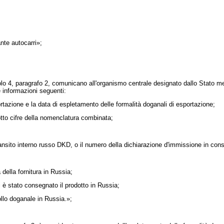
nte autocarri»;
ticolo 4, paragrafo 2, comunicano all'organismo centrale designato dallo Stato 
le informazioni seguenti:
ortazione e la data di espletamento delle formalità doganali di esportazione;
 otto cifre della nomenclatura combinata;
transito interno russo DKD, o il numero della dichiarazione d'immissione in c
 della fornitura in Russia;
i è stato consegnato il prodotto in Russia;
ollo doganale in Russia.»;