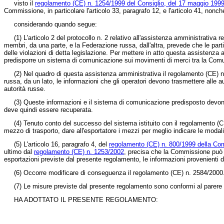
visto il
regolamento (CE) n. 1254/1999 del Consiglio, del 17 maggio 1999
Commissione, in particolare l'articolo 33, paragrafo 12, e l'articolo 41, nonch
considerando quando segue:
(1)
L'articolo 2 del protocollo n. 2 relativo all'assistenza amministrativa 
membri, da una parte, e la Federazione russa, dall'altra, prevede che le parti
delle violazioni di detta legislazione. Per mettere in atto questa assistenza
predisporre un sistema di comunicazione sui movimenti di merci tra la Comu
(2)
Nel quadro di questa assistenza amministrativa il
regolamento (CE) n
russa, da un lato, le informazioni che gli operatori devono trasmettere alle au
autorità russe.
(3)
Queste informazioni e il sistema di comunicazione predisposto devono p
deve quindi essere recuperata.
(4)
Tenuto conto del successo del sistema istituito con il
regolamento (C
mezzo di trasporto, dare all'esportatore i mezzi per meglio indicare le modalit
(5)
L'articolo 16, paragrafo 4, del
regolamento (CE) n. 800/1999 della Com
ultimo dal
regolamento (CE) n. 1253/2002
, precisa che la Commissione può di
esportazioni previste dal presente regolamento, le informazioni provenienti 
(6)
Occorre modificare di conseguenza il
regolamento (CE) n. 2584/2000
(7)
Le misure previste dal presente regolamento sono conformi al parere d
HA ADOTTATO IL PRESENTE REGOLAMENTO: