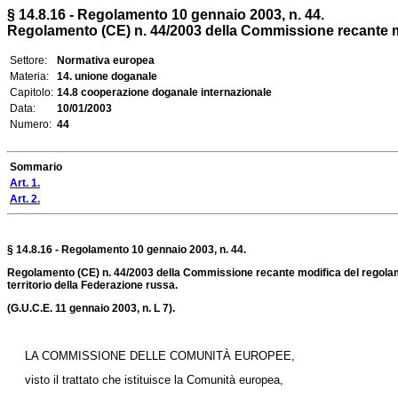
§ 14.8.16 - Regolamento 10 gennaio 2003, n. 44.
Regolamento (CE) n. 44/2003 della Commissione recante mod
Settore:
Normativa europea
Materia:
14. unione doganale
Capitolo:
14.8 cooperazione doganale internazionale
Data:
10/01/2003
Numero:
44
Sommario
Art. 1.
Art. 2.
§ 14.8.16 - Regolamento 10 gennaio 2003, n. 44.
Regolamento (CE) n. 44/2003 della Commissione recante modifica del regolament
territorio della Federazione russa.
(G.U.C.E. 11 gennaio 2003, n. L 7).
LA COMMISSIONE DELLE COMUNITÀ EUROPEE,
visto il trattato che istituisce la Comunità europea,