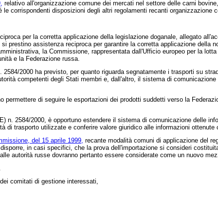
,
relativo all'organizzazione comune dei mercati nel settore delle carni bovine
é le corrispondenti disposizioni degli altri regolamenti recanti organizzazione c
reciproca per la corretta applicazione della legislazione doganale, allegato all'
 si prestino assistenza reciproca per garantire la corretta applicazione della n
 amministrativa, la Commissione, rappresentata dall'Ufficio europeo per la lott
nità e la Federazione russa.
. 2584/2000
ha previsto, per quanto riguarda segnatamente i trasporti su strada
torità competenti degli Stati membri e, dall'altro, il sistema di comunicazione 
ermettere di seguire le esportazioni dei prodotti suddetti verso la Federazion
E) n. 2584/2000
, è opportuno estendere il sistema di comunicazione delle infor
à di trasporto utilizzate e conferire valore giuridico alle informazioni ottenute
missione, del 15 aprile 1999,
recante modalità comuni di applicazione del regim
sporre, in casi specifici, che la prova dell'importazione si consideri costitui
dalle autorità russe dovranno pertanto essere considerate come un nuovo mezzo
.
ei comitati di gestione interessati,