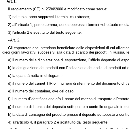
Art. 1.
Il
regolamento (CE) n. 2584/2000
è modificato come segue:
1) nel titolo, sono soppressi i termini «su strada»;
2) all'articolo 1, primo comma, sono soppressi i termini «effettuate media
3) l'articolo 2 è sostituito dal testo seguente:
«Art. 2.
Gli esportatori che intendono beneficiare delle disposizioni di cui all'ar
dieci giorni lavorativi successivi alla data di scarico dei prodotti in Russia, 
a) il numero della dichiarazione di esportazione, l'ufficio doganale di esp
b) la designazione dei prodotti con l'indicazione dei codici di prodotti ad
c) la quantità netta in chilogrammi;
d) il numero del carnet TIR o il numero di riferimento del documento di 
e) il numero del container, ove del caso;
f) il numero d'identificazione e/o il nome del mezzo di trasporto all'entrata
g) il numero di licenza del deposito sottoposto a controllo doganale in cu
h) la data di consegna del prodotto presso il deposito sottoposto a contr
4) all'articolo 4, il paragrafo 2 è sostituito dal testo seguente: