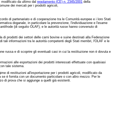
, modificato da ultimo dal
regolamento (CE) n. 2345/2001
della
omune dei mercati per i prodotti agricoli,
accordo di partenariato e di cooperazione tra le Comunità europee e i loro Stati
ormativa doganale, in particolare la prevenzione, l'individuazione e l'esame
a antifrode (di seguito OLAF), e le autorità russe hanno convenuto di
 di prodotti dei settori delle carni bovine e suine destinati alla Federazione
di tali informazioni tra le autorità competenti degli Stati membri, l'OLAF e le
e russa e di scoprire gli eventuali casi in cui la restituzione non è dovuta e
mazioni alle esportazioni dei prodotti interessati effettuate con qualsiasi
 con tale sistema.
e di restituzioni all'esportazione per i prodotti agricoli, modificato da
ta se è fornita con un documento particolare o con altro mezzo. Per le
 di prova che si aggiunge a quelli già esistenti.