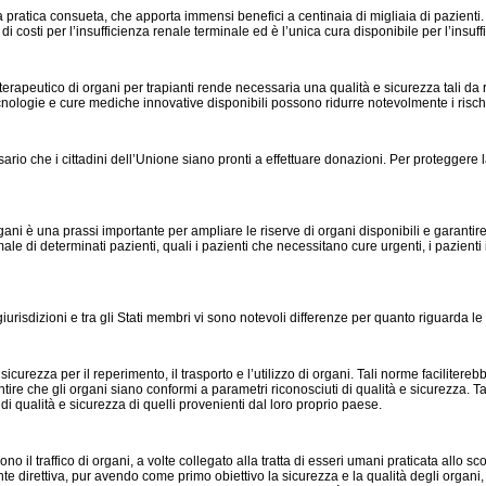
una pratica consueta, che apporta immensi benefici a centinaia di migliaia di pazienti
i di costi per l’insufficienza renale terminale ed è l’unica cura disponibile per l’insuf
zo terapeutico di organi per trapianti rende necessaria una qualità e sicurezza tali da 
ecnologie e cure mediche innovative disponibili possono ridurre notevolmente i rischi a
essario che i cittadini dell’Unione siano pronti a effettuare donazioni. Per proteggere
gani è una prassi importante per ampliare le riserve di organi disponibili e garanti
le di determinati pazienti, quali i pazienti che necessitano cure urgenti, i pazienti 
e giurisdizioni e tra gli Stati membri vi sono notevoli differenze per quanto riguarda l
icurezza per il reperimento, il trasporto e l’utilizzo di organi. Tali norme facilitere
 che gli organi siano conformi a parametri riconosciuti di qualità e sicurezza. Tali 
i qualità e sicurezza di quelli provenienti dal loro proprio paese.
o il traffico di organi, a volte collegato alla tratta di esseri umani praticata allo s
te direttiva, pur avendo come primo obiettivo la sicurezza e la qualità degli organi, co