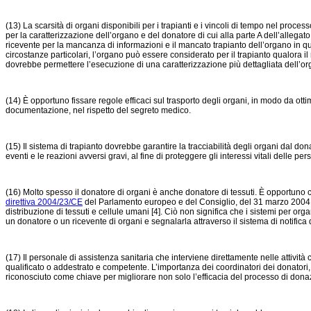
(13) La scarsità di organi disponibili per i trapianti e i vincoli di tempo nel proc
per la caratterizzazione dell’organo e del donatore di cui alla parte A dell’allegato
ricevente per la mancanza di informazioni e il mancato trapianto dell’organo in q
circostanze particolari, l’organo può essere considerato per il trapianto qualora i
dovrebbe permettere l’esecuzione di una caratterizzazione più dettagliata dell’o
(14) È opportuno fissare regole efficaci sul trasporto degli organi, in modo da ot
documentazione, nel rispetto del segreto medico.
(15) Il sistema di trapianto dovrebbe garantire la tracciabilità degli organi dal d
eventi e le reazioni avversi gravi, al fine di proteggere gli interessi vitali delle pe
(16) Molto spesso il donatore di organi è anche donatore di tessuti. È opportuno ch
direttiva 2004/23/CE
del Parlamento europeo e del Consiglio, del 31 marzo 2004, su
distribuzione di tessuti e cellule umani [4]. Ciò non significa che i sistemi per 
un donatore o un ricevente di organi e segnalarla attraverso il sistema di notifica de
(17) Il personale di assistenza sanitaria che interviene direttamente nelle attivit
qualificato o addestrato e competente. L’importanza dei coordinatori dei donatori,
riconosciuto come chiave per migliorare non solo l’efficacia del processo di donaz