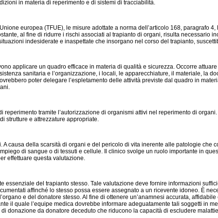
dizioni in materia di reperimento e di sistemi di tracciabilità.
l’Unione europea (TFUE), le misure adottate a norma dell’articolo 168, paragrafo 4, le
ante, al fine di ridurre i rischi associati al trapianto di organi, risulta necessario 
 situazioni indesiderate e inaspettate che insorgano nel corso del trapianto, suscettibi
devono applicare un quadro efficace in materia di qualità e sicurezza. Occorre attuare
istenza sanitaria e l’organizzazione, i locali, le apparecchiature, il materiale, la 
rebbero poter delegare l’espletamento delle attività previste dal quadro in materia d
ani.
di reperimento tramite l’autorizzazione di organismi attivi nel reperimento di orga
 strutture e attrezzature appropriate.
 A causa della scarsità di organi e del pericolo di vita inerente alle patologie che co
l’impiego di sangue o di tessuti e cellule. Il clinico svolge un ruolo importante in 
er effettuare questa valutazione.
e essenziale del trapianto stesso. Tale valutazione deve fornire informazioni sufficie
 documentati affinché lo stesso possa essere assegnato a un ricevente idoneo. È necess
organo e del donatore stesso. Al fine di ottenere un’anamnesi accurata, affidabile
ante il quale l’equipe medica dovrebbe informare adeguatamente tali soggetti in meri
o di donazione da donatore deceduto che riducono la capacità di escludere malattie 