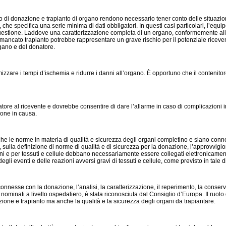
esso di donazione e trapianto di organo rendono necessario tener conto delle situazio
, che specifica una serie minima di dati obbligatori. In questi casi particolari, l’equ
uestione. Laddove una caratterizzazione completa di un organo, conformemente alla pa
l mancato trapianto potrebbe rappresentare un grave rischio per il potenziale riceven
rgano e del donatore.
timizzare i tempi d’ischemia e ridurre i danni all’organo. È opportuno che il conten
onatore al ricevente e dovrebbe consentire di dare l’allarme in caso di complicazion
rsone in causa.
e le norme in materia di qualità e sicurezza degli organi completino e siano connesse
lla definizione di norme di qualità e di sicurezza per la donazione, l’approvvigion
organi e per tessuti e cellule debbano necessariamente essere collegati elettronicam
gli eventi e delle reazioni avversi gravi di tessuti e cellule, come previsto in tale di
à connesse con la donazione, l’analisi, la caratterizzazione, il reperimento, la conse
 nominati a livello ospedaliero, è stata riconosciuta dal Consiglio d’Europa. Il ru
ione e trapianto ma anche la qualità e la sicurezza degli organi da trapiantare.