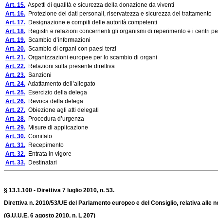
Art. 15.
Aspetti di qualità e sicurezza della donazione da viventi
Art. 16.
Protezione dei dati personali, riservatezza e sicurezza del trattamento
Art. 17.
Designazione e compiti delle autorità competenti
Art. 18.
Registri e relazioni concernenti gli organismi di reperimento e i centri per
Art. 19.
Scambio d’informazioni
Art. 20.
Scambio di organi con paesi terzi
Art. 21.
Organizzazioni europee per lo scambio di organi
Art. 22.
Relazioni sulla presente direttiva
Art. 23.
Sanzioni
Art. 24.
Adattamento dell’allegato
Art. 25.
Esercizio della delega
Art. 26.
Revoca della delega
Art. 27.
Obiezione agli atti delegati
Art. 28.
Procedura d’urgenza
Art. 29.
Misure di applicazione
Art. 30.
Comitato
Art. 31.
Recepimento
Art. 32.
Entrata in vigore
Art. 33.
Destinatari
§ 13.1.100 - Direttiva 7 luglio 2010, n. 53.
Direttiva n. 2010/53/UE del Parlamento europeo e del Consiglio, relativa alle no
(G.U.U.E. 6 agosto 2010,
n. L 207
)