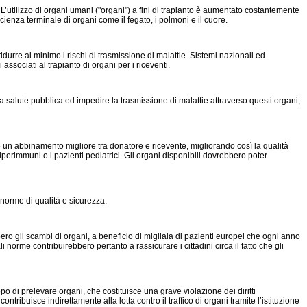
. L’utilizzo di organi umani ("organi") a fini di trapianto è aumentato costantemente
ficienza terminale di organi come il fegato, i polmoni e il cuore.
ridurre al minimo i rischi di trasmissione di malattie. Sistemi nazionali ed
ssociati al trapianto di organi per i riceventi.
 la salute pubblica ed impedire la trasmissione di malattie attraverso questi organi,
re un abbinamento migliore tra donatore e ricevente, migliorando così la qualità
iperimmuni o i pazienti pediatrici. Gli organi disponibili dovrebbero poter
e norme di qualità e sicurezza.
bbero gli scambi di organi, a beneficio di migliaia di pazienti europei che ogni anno
norme contribuirebbero pertanto a rassicurare i cittadini circa il fatto che gli
copo di prelevare organi, che costituisce una grave violazione dei diritti
ntribuisce indirettamente alla lotta contro il traffico di organi tramite l’istituzione