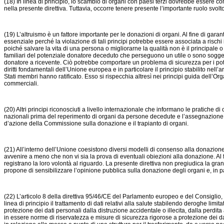
(18) In linea di principio, lo scambio di organi con paesi terzi dovrebbe essere c
nella presente direttiva. Tuttavia, occorre tenere presente l’importante ruolo svol
(19) L’altruismo è un fattore importante per le donazioni di organi. Al fine di gar
essenziale perché la violazione di tali principi potrebbe essere associata a rischi
poiché salvare la vita di una persona o migliorarne la qualità non è il principale o 
familiari del potenziale donatore deceduto che perseguono un utile o sono soggett
donatore a ricevente. Ciò potrebbe comportare un problema di sicurezza per i poten
diritti fondamentali dell’Unione europea e in particolare il principio stabilito nell’
Stati membri hanno ratificato. Esso si rispecchia altresì nei principi guida dell’O
commerciali.
(20) Altri principi riconosciuti a livello internazionale che informano le pratiche 
nazionali prima del reperimento di organi da persone decedute e l’assegnazione degl
d’azione della Commissione sulla donazione e il trapianto di organi.
(21) All’interno dell’Unione coesistono diversi modelli di consenso alla donazione,
avvenire a meno che non vi sia la prova di eventuali obiezioni alla donazione. Al fi
registrano la loro volontà al riguardo. La presente direttiva non pregiudica la gran
propone di sensibilizzare l’opinione pubblica sulla donazione degli organi e, in par
(22) L’articolo 8 della direttiva 95/46/CE del Parlamento europeo e del Consiglio, de
linea di principio il trattamento di dati relativi alla salute stabilendo deroghe lim
protezione dei dati personali dalla distruzione accidentale o illecita, dalla perdita
in essere norme di riservatezza e misure di sicurezza rigorose a protezione dei dat