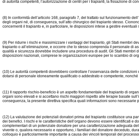
di autorità competenti, l’autorizzazione di centri per i trapianti, la fissazione di con
(8) In conformità dell’articolo 168, paragrafo 7, del trattato sul funzionamento del
degli organi né, di conseguenza, sull’atto chirurgico del trapianto stesso. Ciononost
concernenti il trapianto e, in particolare, le disposizioni intese a gestire eventuali
(9) Per ridurre i rischi e massimizzare i vantaggi del trapianto, gli Stati membri 
trapianto o all’eliminazione, e occorre che lo stesso comprenda il personale di ass
qualità e sicurezza dovrebbe includere una procedura di audit. Gli Stati membri dov
disposizioni nazionali, comprese le organizzazioni europee per lo scambio di org
(10) Le autorità competenti dovrebbero controllare l’osservanza delle condizioni 
dotarsi di personale idoneamente qualificato o addestrato e competente, nonché di
(11) Il rapporto rischio-beneficio è un aspetto fondamentale del trapianto di organi.
organi sono elevati e si accettano rischi maggiori rispetto alle terapie basate sul
conseguenza, la presente direttiva specifica quali informazioni sono necessarie p
(12) La valutazione dei potenziali donatori prima del trapianto costituisce una part
dei benefici. I rischi e le caratteristiche dell’organo devono essere identificati e
complementari di un potenziale donatore per una caratterizzazione adeguata dell’
vivente o, qualora necessario e opportuno, i familiari del donatore deceduto, dur
colloquio è particolarmente importante a causa dei vincoli temporali del process