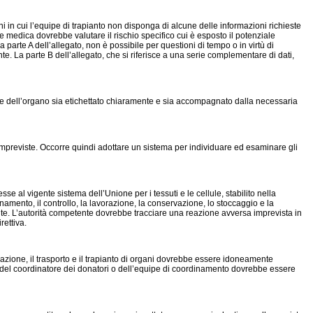
ni in cui l’equipe di trapianto non disponga di alcune delle informazioni richieste
ipe medica dovrebbe valutare il rischio specifico cui è esposto il potenziale
rte A dell’allegato, non è possibile per questioni di tempo o in virtù di
te. La parte B dell’allegato, che si riferisce a una serie complementare di dati,
itore dell’organo sia etichettato chiaramente e sia accompagnato dalla necessaria
i impreviste. Occorre quindi adottare un sistema per individuare ed esaminare gli
 al vigente sistema dell’Unione per i tessuti e le cellule, stabilito nella
amento, il controllo, la lavorazione, la conservazione, lo stoccaggio e la
ente. L’autorità competente dovrebbe tracciare una reazione avversa imprevista in
rettiva.
rvazione, il trasporto e il trapianto di organi dovrebbe essere idoneamente
olo del coordinatore dei donatori o dell’equipe di coordinamento dovrebbe essere