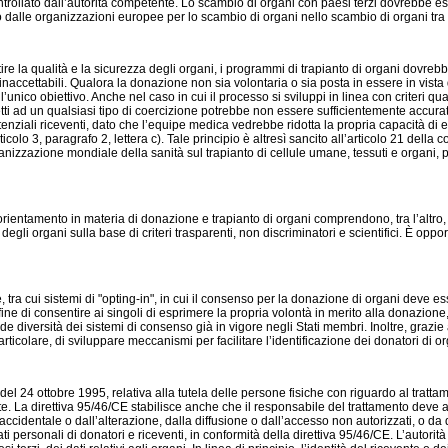
ontrollato dall’autorità competente. Lo scambio di organi con paesi terzi dovrebbe e
to dalle organizzazioni europee per lo scambio di organi nello scambio di organi tra S
antire la qualità e la sicurezza degli organi, i programmi di trapianto di organi dovr
 inaccettabili. Qualora la donazione non sia volontaria o sia posta in essere in vist
l’unico obiettivo. Anche nel caso in cui il processo si sviluppi in linea con criteri 
i ad un qualsiasi tipo di coercizione potrebbe non essere sufficientemente accurata 
ziali riceventi, dato che l’equipe medica vedrebbe ridotta la propria capacità di e
articolo 3, paragrafo 2, lettera c). Tale principio è altresì sancito all’articolo 21 de
rganizzazione mondiale della sanità sul trapianto di cellule umane, tessuti e organi,
di orientamento in materia di donazione e trapianto di organi comprendono, tra l’altro
i organi sulla base di criteri trasparenti, non discriminatori e scientifici. È oppo
 tra cui sistemi di "opting-in", in cui il consenso per la donazione di organi deve es
ne di consentire ai singoli di esprimere la propria volontà in merito alla donazione, 
de diversità dei sistemi di consenso già in vigore negli Stati membri. Inoltre, grazi
ticolare, di sviluppare meccanismi per facilitare l’identificazione dei donatori di or
l 24 ottobre 1995, relativa alla tutela delle persone fisiche con riguardo al trattamen
itate. La direttiva 95/46/CE stabilisce anche che il responsabile del trattamento deve
 accidentale o dall’alterazione, dalla diffusione o dall’accesso non autorizzati, o da
i personali di donatori e riceventi, in conformità della direttiva 95/46/CE. L’autorit