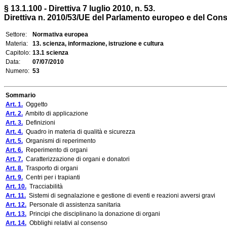
§ 13.1.100 - Direttiva 7 luglio 2010, n. 53.
Direttiva n. 2010/53/UE del Parlamento europeo e del Consigl
Settore:
Normativa europea
Materia:
13. scienza, informazione, istruzione e cultura
Capitolo:
13.1 scienza
Data:
07/07/2010
Numero:
53
Sommario
Art. 1.
Oggetto
Art. 2.
Ambito di applicazione
Art. 3.
Definizioni
Art. 4.
Quadro in materia di qualità e sicurezza
Art. 5.
Organismi di reperimento
Art. 6.
Reperimento di organi
Art. 7.
Caratterizzazione di organi e donatori
Art. 8.
Trasporto di organi
Art. 9.
Centri per i trapianti
Art. 10.
Tracciabilità
Art. 11.
Sistemi di segnalazione e gestione di eventi e reazioni avversi gravi
Art. 12.
Personale di assistenza sanitaria
Art. 13.
Principi che disciplinano la donazione di organi
Art. 14.
Obblighi relativi al consenso