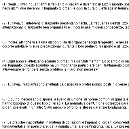
(1) Negli ultimi cinquant’anni il trapianto di organi è diventato in tutto il mondo 
negli ultimi due decenni. Il trapianto di organi è oggi la cura più efficace in termin
(2) Tuttavia, gli interventi di trapianto presentano rischi. La frequenza dell’utiliz
internazionali di trapianto ben organizzati e il ricorso alle migliori conoscenze, t
(3) Inoltre, affinché vi sia una disponibilità di organi per scopi terapeutici, è nec
occorre adottare misure precauzionali durante il loro prelievo, trasporto e utilizzo.
(4) Ogni anno si effettuano scambi di organi tra gli Stati membri. Lo scambio di or
del trapianto. Questo scambio ha un’importanza particolare per il trattamento ottima
attraversare le frontiere senza problemi e ritardi non necessari.
(5) Tuttavia, i trapianti sono effettuati da ospedali o professionisti posti in divers
(6) È quindi necessario disporre, a livello di Unione, di norme comuni di qualità e s
hanno bisogno di questo tipo di terapia. La normativa dell’Unione dovrebbe garantire
organi prelevati in un altro Stato membro offrono le stesse garanzie fondamentali d
(7) Le pratiche inaccettabili in materia di donazioni e trapianti di organi comprendon
fondamentali e, in particolare, della dignità umana e dell’integrità fisica. La presen