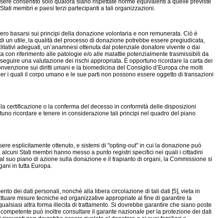
ssere consentito solo qualora siano rispettate norme equivalenti a quelle previste
tati membri e paesi terzi partecipanti a tali organizzazioni.
ebbero basarsi sui principi della donazione volontaria e non remunerata. Ciò è
a di un utile, la qualità del processo di donazione potrebbe essere pregiudicata,
qualitativi adeguati, un’anamnesi ottenuta dal potenziale donatore vivente o dai
con riferimento alle patologie e/o alle malattie potenzialmente trasmissibili da
seguire una valutazione dei rischi appropriata. È opportuno ricordare la carta dei
lla convenzione sui diritti umani e la biomedicina del Consiglio d’Europa che molti
 per i quali il corpo umano e le sue parti non possono essere oggetto di transazioni
, la certificazione o la conferma del decesso in conformità delle disposizioni
rtuno ricordare e tenere in considerazione tali principi nel quadro del piano
sere esplicitamente ottenuto, e sistemi di "opting-out" in cui la donazione può
alcuni Stati membri hanno messo a punto registri specifici nei quali i cittadini
e al suo piano di azione sulla donazione e il trapianto di organi, la Commissione si
gani in tutta Europa.
to dei dati personali, nonché alla libera circolazione di tali dati [5], vieta in
 attuare misure tecniche ed organizzative appropriate al fine di garantire la
 qualsiasi altra forma illecita di trattamento. Si dovrebbe garantire che siano poste
à competente può inoltre consultare il garante nazionale per la protezione dei dati