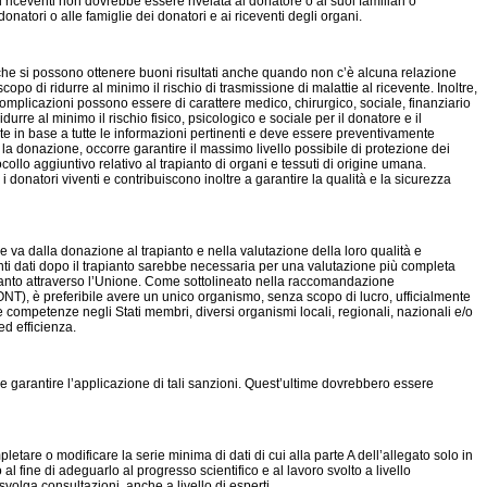
dei riceventi non dovrebbe essere rivelata al donatore o ai suoi familiari o
onatori o alle famiglie dei donatori e ai riceventi degli organi.
o che si possono ottenere buoni risultati anche quando non c’è alcuna relazione
po di ridurre al minimo il rischio di trasmissione di malattie al ricevente. Inoltre,
e complicazioni possono essere di carattere medico, chirurgico, sociale, finanziario
urre al minimo il rischio fisico, psicologico e sociale per il donatore e il
te in base a tutte le informazioni pertinenti e deve essere preventivamente
no la donazione, occorre garantire il massimo livello possibile di protezione dei
collo aggiuntivo relativo al trapianto di organi e tessuti di origine umana.
donatori viventi e contribuiscono inoltre a garantire la qualità e la sicurezza
e va dalla donazione al trapianto e nella valutazione della loro qualità e
inenti dati dopo il trapianto sarebbe necessaria per una valutazione più completa
rapianto attraverso l’Unione. Come sottolineato nella raccomandazione
ONT), è preferibile avere un unico organismo, senza scopo di lucro, ufficialmente
 competenze negli Stati membri, diversi organismi locali, regionali, nazionali e/o
ed efficienza.
 e garantire l’applicazione di tali sanzioni. Quest’ultime dovrebbero essere
are o modificare la serie minima di dati di cui alla parte A dell’allegato solo in
al fine di adeguarlo al progresso scientifico e al lavoro svolto a livello
volga consultazioni, anche a livello di esperti.