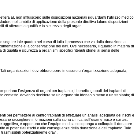
ttera a), non influiscono sulle disposizioni nazionali riguardanti l’utilizzo medico
includere nell’ambito di applicazione della presente direttiva talune disposizioni
li di alterare la qualità e la sicurezza degli organi.
 e seguire tale quadro nel corso di tutto il processo che va dalla donazione al
documentazione e la conservazione dei dati. Ove necessario, il quadro in materia di
i qualità e sicurezza a organismi specifici ritenuti idonei ai sensi delle
ni. Tali organizzazioni dovrebbero porre in essere un’organizzazione adeguata,
mportano l’esigenza di organi per trapianto, i benefici globali dei trapianti di
questo contesto, dovendo decidere se un organo sia idoneo o meno a un trapianto; di
nti per permettere al centro trapianti di effettuare un’analisi adeguata dei rischi e
ario raccogliere informazioni sulla storia clinica, sull’esame fisico e sui test
 e oggettiva, è opportuno che l’equipe medica sottoponga a colloquio il donatore
to ai potenziali rischi e alle conseguenze della donazione e del trapianto. Tale
trasmissibili potenzialmente gravi.