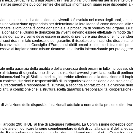
 terzi, dei dati relativi agli organi. In linea di principio, l’identità del ricevente o 
stanze specifiche può consentire che siffatte informazioni siano rese disponibili ai d
azione da deceduti. La donazione da viventi si è evoluta nel corso degli anni, tant
 una valutazione appropriata per determinare la loro idoneità come donatori, allo sco
r verificare la loro idoneità come donatori e alla procedura di prelievo dell’organo. L
della donazione. Quindi le donazioni da viventi devono essere effettuate in modo da rid
otenziale donatore vivente deve essere in grado di prendere una decisione indipenden
suoi rischi. In tale contesto, e per garantire il rispetto dei principi che disciplina
lla convenzione del Consiglio d’Europa sui diritti umani e la biomedicina e del proto
ivo al trapianto sono misure riconosciute a livello internazionale per proteggere i 
 nella garanzia della qualità e della sicurezza degli organi in tutto il processo ch
ltre al sistema di segnalazione di eventi e reazioni avversi gravi, la raccolta di pert
ali informazioni fra gli Stati membri migliorerebbe ulteriormente la donazione e il t
u contesto, funzioni e responsabilità di un’organizzazione nazionale dei trapianti (
acciabilità e responsabilità. Tuttavia, a seconda soprattutto della divisione delle
anti, a condizione che la struttura scelta garantisca responsabilità, cooperazione 
 di violazione delle disposizioni nazionali adottate a norma della presente direttiva
ll’articolo 290 TFUE, al fine di adeguare l’allegato. La Commissione dovrebbe complet
pletare o modificare la serie complementare di dati di cui alla parte B dell’allegato 
nto. È particolarmente importante che, durante i lavori preparatori, la Commissione s