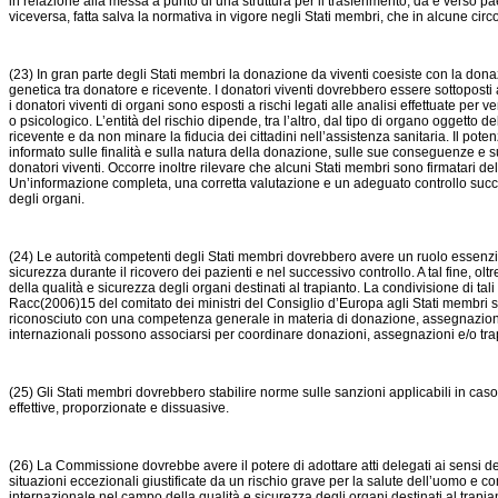
in relazione alla messa a punto di una struttura per il trasferimento, da e verso paesi
viceversa, fatta salva la normativa in vigore negli Stati membri, che in alcune circo
(23) In gran parte degli Stati membri la donazione da viventi coesiste con la don
genetica tra donatore e ricevente. I donatori viventi dovrebbero essere sottoposti a
i donatori viventi di organi sono esposti a rischi legati alle analisi effettuate pe
o psicologico. L’entità del rischio dipende, tra l’altro, dal tipo di organo oggetto 
ricevente e da non minare la fiducia dei cittadini nell’assistenza sanitaria. Il p
informato sulle finalità e sulla natura della donazione, sulle sue conseguenze e sui 
donatori viventi. Occorre inoltre rilevare che alcuni Stati membri sono firmatari de
Un’informazione completa, una corretta valutazione e un adeguato controllo success
degli organi.
(24) Le autorità competenti degli Stati membri dovrebbero avere un ruolo essenziale
sicurezza durante il ricovero dei pazienti e nel successivo controllo. A tal fine, o
della qualità e sicurezza degli organi destinati al trapianto. La condivisione di t
Racc(2006)15 del comitato dei ministri del Consiglio d’Europa agli Stati membri s
riconosciuto con una competenza generale in materia di donazione, assegnazione, tr
internazionali possono associarsi per coordinare donazioni, assegnazioni e/o trapi
(25) Gli Stati membri dovrebbero stabilire norme sulle sanzioni applicabili in caso
effettive, proporzionate e dissuasive.
(26) La Commissione dovrebbe avere il potere di adottare atti delegati ai sensi de
situazioni eccezionali giustificate da un rischio grave per la salute dell’uomo e com
internazionale nel campo della qualità e sicurezza degli organi destinati al trapia