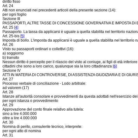
diritto fisso
Art. 24
Atti non enunciati nei precedenti articoli della presente sezione (14):
per ogni foglio
Sezione III
PASSAPORTI, ALTRE TASSE DI CONCESSIONE GOVERNATIVA E IMPOSTA DI
Art. 25
[4]
Passaporto. La tassa da applicarsi è uguale a quella stabilita nel territorio nazion
Art. 25-bis
[5]
Imposta di bollo. L'imposta da applicarsi è uguale a quella stabilita nel territorio 
Art. 26
Visto su passaporti ordinari o collettivi (16):
a) soggiorno
b) transito
Nessun diritto è percepito per il rilascio del visto al coniuge, ai figli di età infe
cittadini che sono a loro carico, qualunque sia la loro cittadinanza
[6]
Sezione IV
ATTI IN MATERIA DI CONTROVERSIE, DI ASSISTENZA GIUDIZIARIA E DI GIU
Art. 27
Processo verbale di conciliazione - Lodo arbitrale:
ad valorem (17)
Art. 28
Istanze all'autorità consolare e provvedimenti da questa adottati nell'esercizio dei pot
per ogni istanza o provvedimento
Art. 29
Approvazione del conto finale relativo alla tutela:
sino a lire 4.000.000
oltre a lire 4.000.000
Art. 30
Nomina di perito, consulente tecnico, interprete:
per ogni atto di nomina
Art. 31