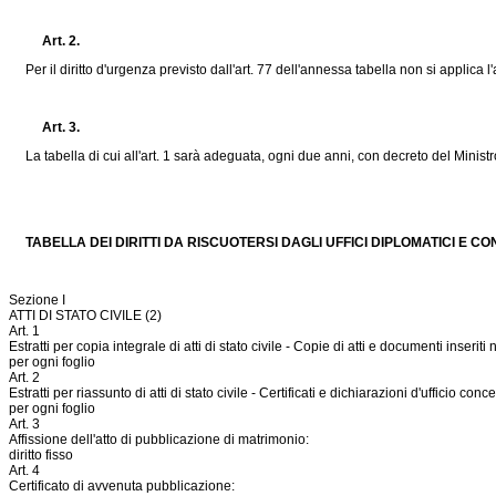
Art. 2.
Per il diritto d'urgenza previsto dall'art. 77 dell'annessa tabella non si applica l'
Art. 3.
La tabella di cui all'art. 1 sarà adeguata, ogni due anni, con decreto del Ministro d
TABELLA DEI DIRITTI DA RISCUOTERSI DAGLI UFFICI DIPLOMATICI E CO
Sezione I
ATTI DI STATO CIVILE (2)
Art. 1
Estratti per copia integrale di atti di stato civile - Copie di atti e documenti inseriti
per ogni foglio
Art. 2
Estratti per riassunto di atti di stato civile - Certificati e dichiarazioni d'ufficio conce
per ogni foglio
Art. 3
Affissione dell'atto di pubblicazione di matrimonio:
diritto fisso
Art. 4
Certificato di avvenuta pubblicazione: