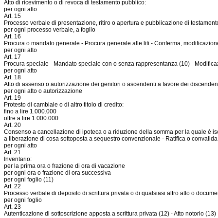
Atto di ricevimento o di revoca di testamento pubblico:
per ogni atto
Art. 15
Processo verbale di presentazione, ritiro o apertura e pubblicazione di testamento
per ogni processo verbale, a foglio
Art. 16
Procura o mandato generale - Procura generale alle liti - Conferma, modificazion
per ogni atto
Art. 17
Procura speciale - Mandato speciale con o senza rappresentanza (10) - Modificazi
per ogni atto
Art. 18
Atto di assenso o autorizzazione dei genitori o ascendenti a favore dei discendenti,
per ogni atto o autorizzazione
Art. 19
Protesto di cambiale o di altro titolo di credito:
fino a lire 1.000.000
oltre a lire 1.000.000
Art. 20
Consenso a cancellazione di ipoteca o a riduzione della somma per la quale è isc
a liberazione di cosa sottoposta a sequestro convenzionale - Ratifica o convalida 
per ogni atto
Art. 21
Inventario:
per la prima ora o frazione di ora di vacazione
per ogni ora o frazione di ora successiva
per ogni foglio (11)
Art. 22
Processo verbale di deposito di scrittura privata o di qualsiasi altro atto o docume
per ogni foglio
Art. 23
Autenticazione di sottoscrizione apposta a scrittura privata (12) - Atto notorio (13)