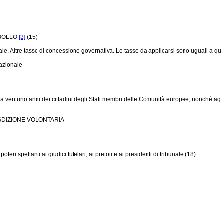
 BOLLO
[3]
(15)
ale. Altre tasse di concessione governativa. Le tasse da applicarsi sono uguali a quel
nazionale
riore a ventuno anni dei cittadini degli Stati membri delle Comunità europee, nonchè agl
RISDIZIONE VOLONTARIA
eri spettanti ai giudici tutelari, ai pretori e ai presidenti di tribunale (18):