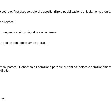
 segreto. Processo verbale di deposito, ritiro o pubblicazione di testamento ologra
e o revoca:
one, revoca, rinunzia, ratifica o conferma:
 o di un coniuge in favore dell'altro:
ritta ipoteca - Consenso a liberazione parziale di beni da ipoteca o a frazioname
di atto:
nto: