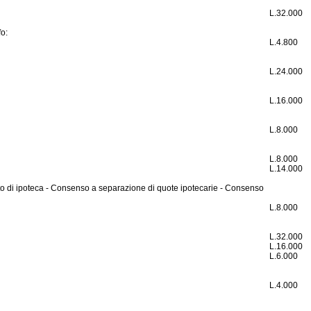
L.
32.000
fo:
L.
4.800
L.
24.000
L.
16.000
L.
8.000
L.
8.000
L.
14.000
nto di ipoteca - Consenso a separazione di quote ipotecarie - Consenso
L.
8.000
L.
32.000
L.
16.000
L.
6.000
L.
4.000