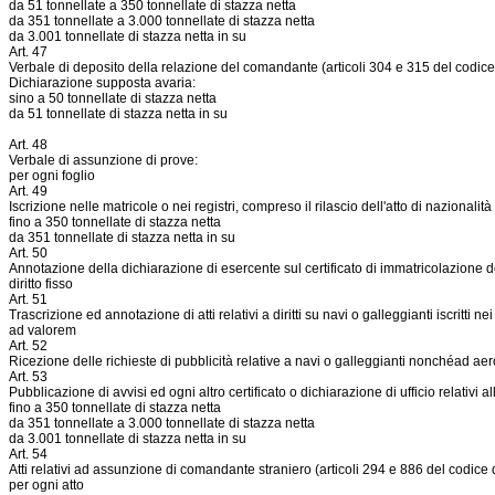
da 51 tonnellate a 350 tonnellate di stazza netta
da 351 tonnellate a 3.000 tonnellate di stazza netta
da 3.001 tonnellate di stazza netta in su
Art. 47
Verbale di deposito della relazione del comandante (articoli 304 e 315 del codic
Dichiarazione supposta avaria:
sino a 50 tonnellate di stazza netta
da 51 tonnellate di stazza netta in su
Art. 48
Verbale di assunzione di prove:
per ogni foglio
Art. 49
Iscrizione nelle matricole o nei registri, compreso il rilascio dell'atto di nazionali
fino a 350 tonnellate di stazza netta
da 351 tonnellate di stazza netta in su
Art. 50
Annotazione della dichiarazione di esercente sul certificato di immatricolazione d
diritto fisso
Art. 51
Trascrizione ed annotazione di atti relativi a diritti su navi o galleggianti iscritti nei
ad valorem
Art. 52
Ricezione delle richieste di pubblicità relative a navi o galleggianti nonchéad ae
Art. 53
Pubblicazione di avvisi ed ogni altro certificato o dichiarazione di ufficio relativi 
fino a 350 tonnellate di stazza netta
da 351 tonnellate a 3.000 tonnellate di stazza netta
da 3.001 tonnellate di stazza netta in su
Art. 54
Atti relativi ad assunzione di comandante straniero (articoli 294 e 886 del codice
per ogni atto