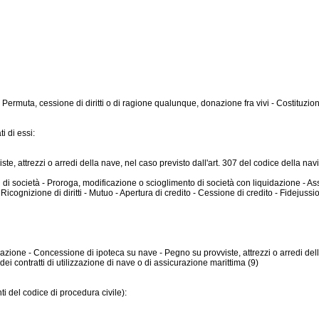
Permuta, cessione di diritti o di ragione qualunque, donazione fra vivi - Costituzione 
i di essi:
te, attrezzi o arredi della nave, nel caso previsto dall'art. 307 del codice della navig
di società - Proroga, modificazione o scioglimento di società con liquidazione - Asso
gnizione di diritti - Mutuo - Apertura di credito - Cessione di credito - Fidejussione
 navigazione - Concessione di ipoteca su nave - Pegno su provviste, attrezzi o arredi de
ei contratti di utilizzazione di nave o di assicurazione marittima (9)
 del codice di procedura civile):