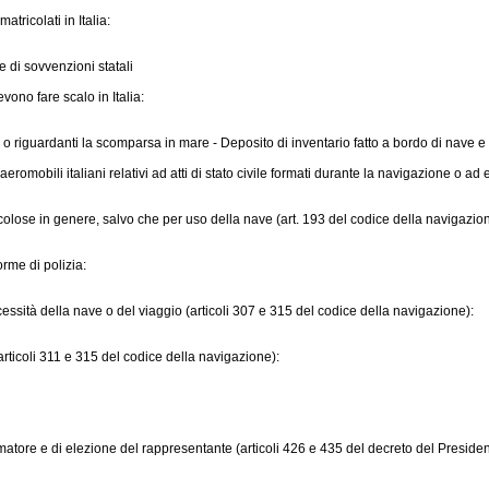
tricolati in Italia:
ne di sovvenzioni statali
ono fare scalo in Italia:
i o riguardanti la scomparsa in mare - Deposito di inventario fatto a bordo di nave e de
romobili italiani relativi ad atti di stato civile formati durante la navigazione o 
icolose in genere, salvo che per uso della nave (art. 193 del codice della navigazio
orme di polizia:
ssità della nave o del viaggio (articoli 307 e 315 del codice della navigazione):
articoli 311 e 315 del codice della navigazione):
atore e di elezione del rappresentante (articoli 426 e 435 del
decreto del Presiden