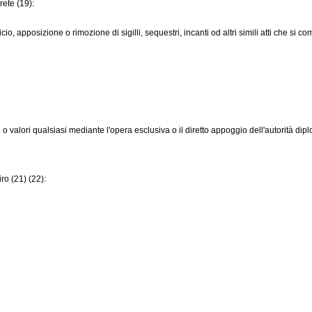
rete (19):
cio, apposizione o rimozione di sigilli, sequestri, incanti od altri simili atti che si c
 o valori qualsiasi mediante l'opera esclusiva o il diretto appoggio dell'autorità dip
ro (21) (22):