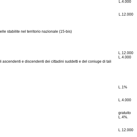
L.
4.000
L.
12.000
le stabilite nel territorio nazionale (15-bis)
L.
12.000
L.
4.000
i ascendenti e discendenti dei cittadini suddetti e del coniuge di tali
L.
1%
L.
4.000
gratuito
L.
4%.
L.
12.000