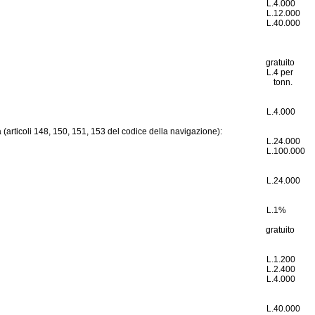
L.
4.000
L.
12.000
L.
40.000
gratuito
L.
4 per
tonn.
L.
4.000
nza (articoli 148, 150, 151, 153 del codice della navigazione):
L.
24.000
L.
100.000
L.
24.000
L.
1%
gratuito
L.
1.200
L.
2.400
L.
4.000
L.
40.000