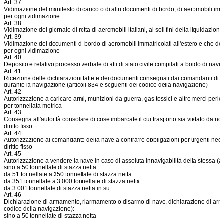
Art. 37
Vidimazione del manifesto di carico o di altri documenti di bordo, di aeromobili imma
per ogni vidimazione
Art. 38
Vidimazione del giornale di rotta di aeromobili italiani, ai soli fini della liquidazio
Art. 39
Vidimazione dei documenti di bordo di aeromobili immatricolati all'estero e che dev
per ogni vidimazione
Art. 40
Deposito e relativo processo verbale di atti di stato civile compilati a bordo di nav
Art. 41.
Ricezione delle dichiarazioni fatte e dei documenti consegnati dai comandanti di ae
durante la navigazione (articoli 834 e seguenti del codice della navigazione)
Art. 42
Autorizzazione a caricare armi, munizioni da guerra, gas tossici e altre merci per
per tonnellata metrica
Art. 43
Consegna all'autorità consolare di cose imbarcate il cui trasporto sia vietato da n
diritto fisso
Art. 44
Autorizzazione al comandante della nave a contrarre obbligazioni per urgenti nece
diritto fisso
Art. 45
Autorizzazione a vendere la nave in caso di assoluta innavigabilità della stessa (
sino a 50 tonnellate di stazza netta
da 51 tonnellate a 350 tonnellate di stazza netta
da 351 tonnellate a 3.000 tonnellate di stazza netta
da 3.001 tonnellate di stazza netta in su
Art. 46
Dichiarazione di armamento, riarmamento o disarmo di nave, dichiarazione di arm
codice della navigazione):
sino a 50 tonnellate di stazza netta