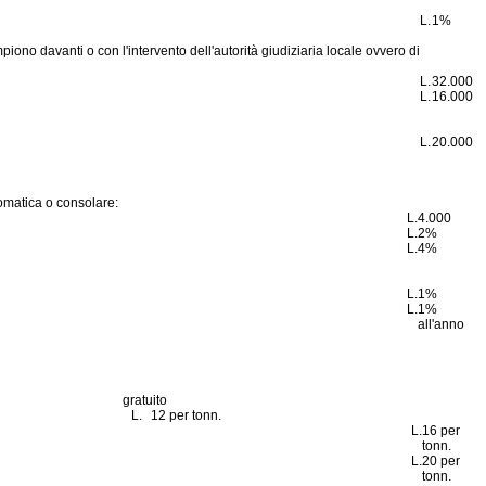
L.
1%
ompiono davanti o con l'intervento dell'autorità giudiziaria locale ovvero di
L.
32.000
L.
16.000
L.
20.000
lomatica o consolare:
L.
4.000
L.
2%
L.
4%
L.
1%
L.
1%
all'anno
gratuito
L.
12 per tonn.
L.
16 per
tonn.
L.
20 per
tonn.