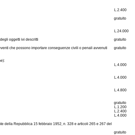
L.
2.400
gratuito
L.
24.000
gli oggetti ivi descritti
gratuito
ad eventi che possono importare conseguenze civili o penali avvenuti
gratuito
ne):
L.
4.000
L.
4.000
L.
4.800
gratuito
L.
1.200
L.
2.400
L.
4.000
te della Repubblica 15 febbraio 1952, n. 328
e articoli 265 e 267 del
gratuito