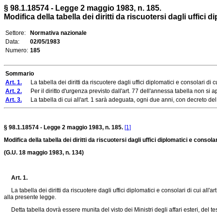
§ 98.1.18574 - Legge 2 maggio 1983, n. 185.
Modifica della tabella dei diritti da riscuotersi dagli uffici d
Settore:
Normativa nazionale
Data:
02/05/1983
Numero:
185
Sommario
Art. 1.
La tabella dei diritti da riscuotere dagli uffici diplomatici e consolari di c
Art. 2.
Per il diritto d'urgenza previsto dall'art. 77 dell'annessa tabella non si 
Art. 3.
La tabella di cui all'art. 1 sarà adeguata, ogni due anni, con decreto del Mini
§ 98.1.18574 - Legge 2 maggio 1983, n. 185.
[1]
Modifica della tabella dei diritti da riscuotersi dagli uffici diplomatici e consolar
(G.U. 18 maggio 1983, n. 134)
Art. 1.
La tabella dei diritti da riscuotere dagli uffici diplomatici e consolari di cui all'ar
alla presente legge.
Detta tabella dovrà essere munita del visto dei Ministri degli affari esteri, del te