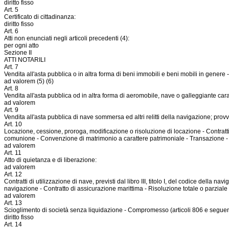
diritto fisso
Art. 5
Certificato di cittadinanza:
diritto fisso
Art. 6
Atti non enunciati negli articoli precedenti (4):
per ogni atto
Sezione II
ATTI NOTARILI
Art. 7
Vendita all'asta pubblica o in altra forma di beni immobili e beni mobili in genere - 
ad valorem (5) (6)
Art. 8
Vendita all'asta pubblica od in altra forma di aeromobile, nave o galleggiante carat
ad valorem
Art. 9
Vendita all'asta pubblica di nave sommersa ed altri relitti della navigazione; provvis
Art. 10
Locazione, cessione, proroga, modificazione o risoluzione di locazione - Contratti 
comunione - Convenzione di matrimonio a carattere patrimoniale - Transazione - Rico
ad valorem
Art. 11
Atto di quietanza e di liberazione:
ad valorem
Art. 12
Contratti di utilizzazione di nave, previsti dal libro III, titolo I, del codice della
navigazione - Contratto di assicurazione marittima - Risoluzione totale o parziale d
ad valorem
Art. 13
Scioglimento di società senza liquidazione - Compromesso (articoli 806 e seguenti
diritto fisso
Art. 14