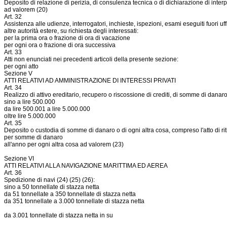
Deposito di relazione di perizia, di consulenza tecnica o di dichiarazione di interp
ad valorem (20)
Art. 32
Assistenza alle udienze, interrogatori, inchieste, ispezioni, esami eseguiti fuori uffi
altre autorità estere, su richiesta degli interessati:
per la prima ora o frazione di ora di vacazione
per ogni ora o frazione di ora successiva
Art. 33
Atti non enunciati nei precedenti articoli della presente sezione:
per ogni atto
Sezione V
ATTI RELATIVI AD AMMINISTRAZIONE DI INTERESSI PRIVATI
Art. 34
Realizzo di attivo ereditario, recupero o riscossione di crediti, di somme di danaro
sino a lire 500.000
da lire 500.001 a lire 5.000.000
oltre lire 5.000.000
Art. 35
Deposito o custodia di somme di danaro o di ogni altra cosa, compreso l'atto di riti
per somme di danaro
all'anno per ogni altra cosa ad valorem (23)
Sezione VI
ATTI RELATIVI ALLA NAVIGAZIONE MARITTIMA ED AEREA
Art. 36
Spedizione di navi (24) (25) (26):
sino a 50 tonnellate di stazza netta
da 51 tonnellate a 350 tonnellate di stazza netta
da 351 tonnellate a 3.000 tonnellate di stazza netta
da 3.001 tonnellate di stazza netta in su