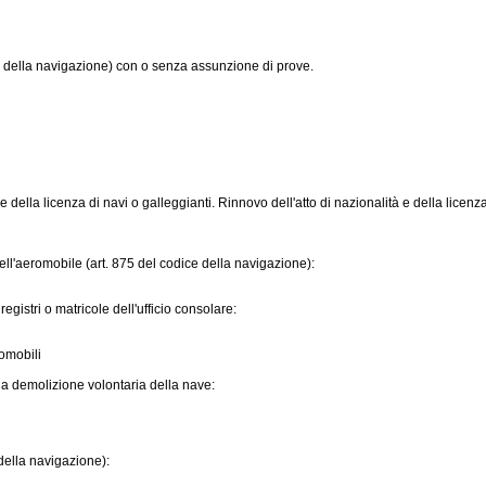
e della navigazione) con o senza assunzione di prove.
tà e della licenza di navi o galleggianti. Rinnovo dell'atto di nazionalità e della lice
ell'aeromobile (art. 875 del codice della navigazione):
 registri o matricole dell'ufficio consolare:
romobili
alla demolizione volontaria della nave:
 della navigazione):