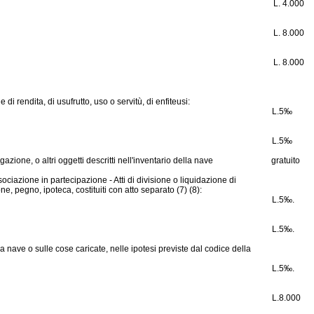
L.
4.000
L.
8.000
L.
8.000
di rendita, di usufrutto, uso o servitù, di enfiteusi:
L.
5‰
L.
5‰
azione, o altri oggetti descritti nell'inventario della nave
gratuito
ciazione in partecipazione - Atti di divisione o liquidazione di
, pegno, ipoteca, costituiti con atto separato (7) (8):
L.
5‰.
L.
5‰.
lla nave o sulle cose caricate, nelle ipotesi previste dal codice della
L.
5‰.
L.
8.000