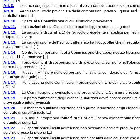
Art. 7.
[6]
Art. 8.
L'elenco degli spedizionieri e le relative varianti debbono essere comu
Art. 9.
Per ciascun Ufficio provinciale delle corporazioni, presso il quale sarà ist
prefettizio una [...]
Art. 10.
Spetta alla Commissione di cui all'articolo precedente
Art. 11.
Le sanzioni che la Commissione può infliggere sono le seguenti
Art. 12.
La sanzione di cui al n. 1) dell'articolo precedente si applica per lievi m
rapporti di lavoro
Art. 13.
La cancellazione dell'iscritto dall'elenco ha luogo, oltre che in seguito al
stata pronunciata [...]
Art. 14.
Contro le deliberazioni della Commissione che abbia negato l'iscrizione o
dell'art. 11, è ammesso [...]
Art. 15.
I provvedimenti di sospensione e di revoca della iscrizione nell'elenco,
norma dei precedenti [...]
Art. 16.
Presso il Ministero delle corporazioni è istituita, con decreto del Minis
da un suo delegato) e [...]
Art. 17.
Per ciascuna delle Commissioni (provinciale o interprovinciale e centr
effettivi
Art. 18.
La Commissione provinciale o interprovinciale e la Commissione centrale
Art. 19.
La prima formazione degli elenchi autorizzati dovrà essere compiuta entr
provinciali o interprovinciali
Art. 20.
La mancata o rifiutata iscrizione nella prima formazione degli elenchi n
centrale di cui all'articolo [...]
Art. 21.
Chiunque intraprenda l'attività di cui all'art. 1 senza aver ottenuto l'iscr
è punito ai sensi [...]
Art. 22.
Gli spedizionieri iscritti nell'elenco non possono rilasciare procura pe
servizio presso la propria [...]
Art. 23.
Gli spedizionieri iscritti nell'elenco sono esentati dalla cauzione che a 