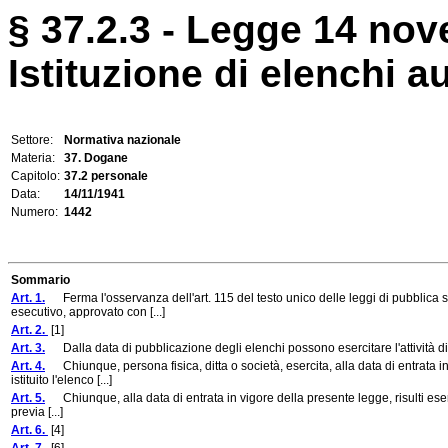
§ 37.2.3 - Legge 14 nov
Istituzione di elenchi au
Settore:
Normativa nazionale
Materia:
37. Dogane
Capitolo:
37.2 personale
Data:
14/11/1941
Numero:
1442
Sommario
Art. 1.
Ferma l'osservanza dell'art. 115 del testo unico delle leggi di pubblica s
esecutivo, approvato con [...]
Art. 2.
[1]
Art. 3.
Dalla data di pubblicazione degli elenchi possono esercitare l'attività di cu
Art. 4.
Chiunque, persona fisica, ditta o società, esercita, alla data di entrata in
istituito l'elenco [...]
Art. 5.
Chiunque, alla data di entrata in vigore della presente legge, risulti esercit
previa [...]
Art. 6.
[4]