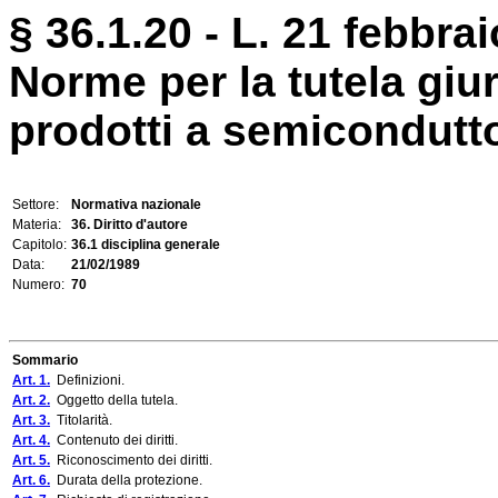
§ 36.1.20 - L. 21 febbrai
Norme per la tutela giur
prodotti a semicondutto
Settore:
Normativa nazionale
Materia:
36. Diritto d'autore
Capitolo:
36.1 disciplina generale
Data:
21/02/1989
Numero:
70
Sommario
Art. 1.
Definizioni.
Art. 2.
Oggetto della tutela.
Art. 3.
Titolarità.
Art. 4.
Contenuto dei diritti.
Art. 5.
Riconoscimento dei diritti.
Art. 6.
Durata della protezione.