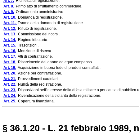
Art. 7.
Richiesta di registrazione.
Art. 8.
Primo atto di sfruttamento commerciale.
Art. 9.
Ordinamento amministrativo.
Art. 10.
Domanda di registrazione.
Art. 11.
Esame della domanda di registrazione.
Art. 12.
Rifiuto di registrazione.
Art. 13.
Commissione dei ricorsi.
Art. 14.
Regime tributario.
Art. 15.
Trascrizioni.
Art. 16.
Menzione di riserva.
Art. 17.
Atti di contraffazione.
Art. 18.
Risarcimento del danno ed equo compenso.
Art. 19.
Acquisizione in buona fede di prodotti contraffatti.
Art. 20.
Azione per contraffazione.
Art. 21.
Provvedimenti cautelari.
Art. 22.
Nullità della registrazione.
Art. 23.
Disposizioni nell'interesse della difesa militare o per cause di pubblica ut
Art. 24.
Rivendicazione della titolarità della registrazione.
Art. 25.
Copertura finanziaria.
§ 36.1.20 - L. 21 febbraio 1989, n