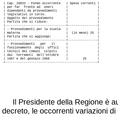
| Cap. 10833 - Fondo occorrente | Spese correnti |
| per far fronte ad oneri | |
| dipendenti da provvedimenti | |
| legislativi in corso. | |
| Oggetto del provvedimento | |
| Partita che si riduce: | |
|---------------------------------+----------------|
| - Provvedimenti per la scuola | |
| materna | (in meno) 25 |
| Partita che si aggiunge: | |
|---------------------------------+----------------|
| - Provvedimenti per il | |
| funzionamento degli uffici | |
| tecnici dei comuni colpiti | |
| dai terremoti dell'ottobre | |
| 1967 e del gennaio 1968 | 25 |
+--------------------------------------------------+
Il Presidente della Regione è aut
decreto, le occorrenti variazioni di 