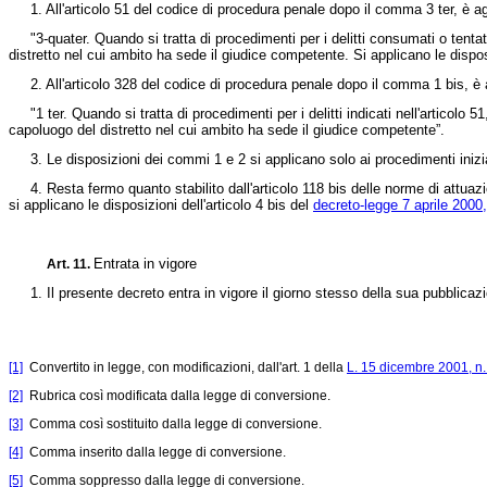
1. All'articolo 51 del codice di procedura penale dopo il comma 3 ter, è ag
"3-quater. Quando si tratta di procedimenti per i delitti consumati o tentati c
distretto nel cui ambito ha sede il giudice competente. Si applicano le dispo
2. All'articolo 328 del codice di procedura penale dopo il comma 1 bis, è 
"1 ter. Quando si tratta di procedimenti per i delitti indicati nell'articolo 5
capoluogo del distretto nel cui ambito ha sede il giudice competente”.
3. Le disposizioni dei commi 1 e 2 si applicano solo ai procedimenti inizia
4. Resta fermo quanto stabilito dall'articolo 118 bis delle norme di attuaz
si applicano le disposizioni dell'articolo 4 bis del
decreto-legge 7 aprile 2000,
Entrata in vigore
Art. 11.
1. Il presente decreto entra in vigore il giorno stesso della sua pubblicazi
[1]
Convertito in legge, con modificazioni, dall'art. 1 della
L. 15 dicembre 2001, n
[2]
Rubrica così modificata dalla legge di conversione.
[3]
Comma così sostituito dalla legge di conversione.
[4]
Comma inserito dalla legge di conversione.
[5]
Comma soppresso dalla legge di conversione.