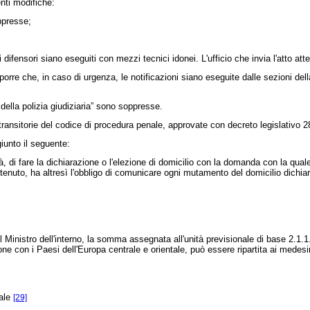
nti modifiche:
ppresse;
 difensori siano eseguiti con mezzi tecnici idonei. L'ufficio che invia l'atto at
porre che, in caso di urgenza, le notificazioni siano eseguite dalle sezioni de
ella polizia giudiziaria” sono soppresse.
transitorie del codice di procedura penale, approvate con
decreto legislativo 2
unto il seguente:
, di fare la dichiarazione o l'elezione di domicilio con la domanda con la qua
etenuto, ha altresì l'obbligo di comunicare ogni mutamento del domicilio dichiara
istro dell'interno, la somma assegnata all'unità previsionale di base 2.1.1.0 (
ne con i Paesi dell'Europa centrale e orientale, può essere ripartita ai medesimi
nale
[29]