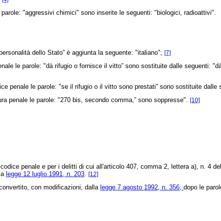
 parole: "aggressivi chimici" sono inserite le seguenti: "biologici, radioattivi".
 personalità dello Stato” è aggiunta la seguente: "italiano";
[7]
e parole: "dà rifugio o fornisce il vitto” sono sostituite dalle seguenti: "dà ri
ale le parole: "se il rifugio o il vitto sono prestati” sono sostituite dalle 
edura penale le parole: "270 bis, secondo comma,” sono soppresse".
[10]
odice penale e per i delitti di cui all'articolo 407, comma 2, lettera a), n. 4 de
lla
legge 12 luglio 1991, n. 203
.
[12]
 convertito, con modificazioni, dalla
legge 7 agosto 1992, n. 356,
dopo le parol