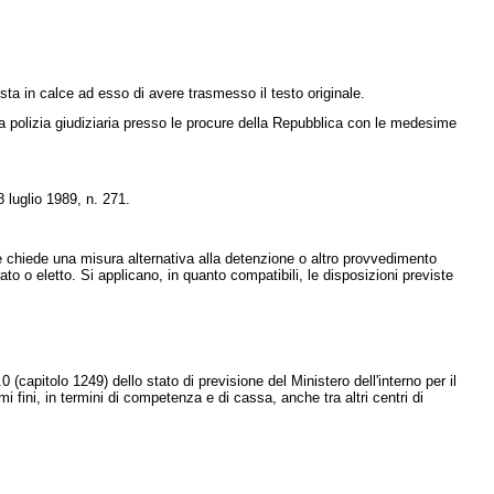
testa in calce ad esso di avere trasmesso il testo originale.
lla polizia giudiziaria presso le procure della Repubblica con le medesime
8 luglio 1989, n. 271
.
le chiede una misura alternativa alla detenzione o altro provvedimento
to o eletto. Si applicano, in quanto compatibili, le disposizioni previste
capitolo 1249) dello stato di previsione del Ministero dell'interno per il
 fini, in termini di competenza e di cassa, anche tra altri centri di