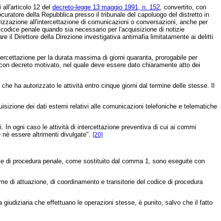
 all'articolo 12 del
decreto-legge 13 maggio 1991, n. 152
, convertito, con
curatore della Repubblica presso il tribunale del capoluogo del distretto in
orizzazione all'intercettazione di comunicazioni o conversazioni, anche per
 codice penale quando sia necessario per l'acquisizione di notizie
re il Direttore della Direzione investigativa antimafia limitatamente ai delitti
ntercettazione per la durata massima di giorni quaranta, prorogabile per
o con decreto motivato, nel quale deve essere dato chiaramente atto dei
che ha autorizzato le attività entro cinque giorni dal termine delle stesse. Il
izione dei dati esterni relativi alle comunicazioni telefoniche e telematiche
. In ogni caso le attività di intercettazione preventiva di cui ai commi
e nè essere altrimenti divulgate".
[20]
dice di procedura penale, come sostituito dal comma 1, sono eseguite con
me di attuazione, di coordinamento e transitorie del codice di procedura
a giudiziaria che effettuano le operazioni stesse, è punito, salvo che il fatto