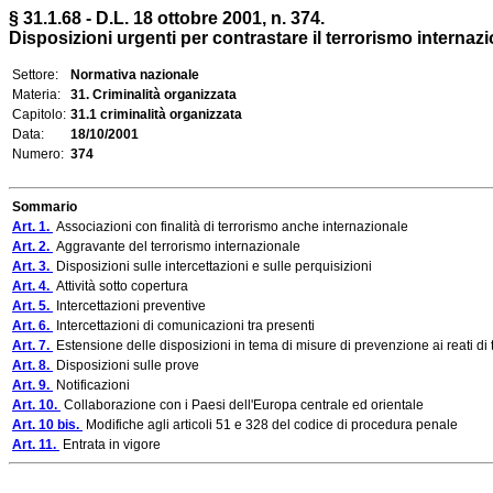
§ 31.1.68 - D.L. 18 ottobre 2001, n. 374.
Disposizioni urgenti per contrastare il terrorismo internaz
Settore:
Normativa nazionale
Materia:
31. Criminalità organizzata
Capitolo:
31.1 criminalità organizzata
Data:
18/10/2001
Numero:
374
Sommario
Art. 1.
Associazioni con finalità di terrorismo anche internazionale
Art. 2.
Aggravante del terrorismo internazionale
Art. 3.
Disposizioni sulle intercettazioni e sulle perquisizioni
Art. 4.
Attività sotto copertura
Art. 5.
Intercettazioni preventive
Art. 6.
Intercettazioni di comunicazioni tra presenti
Art. 7.
Estensione delle disposizioni in tema di misure di prevenzione ai reati di 
Art. 8.
Disposizioni sulle prove
Art. 9.
Notificazioni
Art. 10.
Collaborazione con i Paesi dell'Europa centrale ed orientale
Art. 10 bis.
Modifiche agli articoli 51 e 328 del codice di procedura penale
Art. 11.
Entrata in vigore