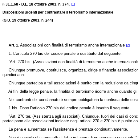
§ 31.1.68 - D.L. 18 ottobre 2001, n. 374.
[1]
Disposizioni urgenti per contrastare il terrorismo internazionale
(G.U. 19 ottobre 2001, n. 244)
Associazioni con finalità di terrorismo anche internazionale
Art. 1.
[2]
1. L'articolo 270 bis del codice penale è sostituito dal seguente:
”Art. 270 bis. (Associazioni con finalità di terrorismo anche internazionale
Chiunque promuove, costituisce, organizza, dirige o finanzia associazioni ch
quindici anni.
Chiunque partecipa a tali associazioni è punito con la reclusione da cinqu
Ai fini della legge penale, la finalità di terrorismo ricorre anche quando gli
Nei confronti del condannato è sempre obbligatoria la confisca delle cose ch
1 bis. Dopo l'articolo 270 bis del codice penale è inserito il seguente:
"Art. 270 ter. (Assistenza agli associati). Chiunque, fuori dei casi di conco
partecipano alle associazioni indicate negli articoli 270 e 270 bis è punito co
La pena è aumentata se l'assistenza è prestata continuativamente.
Non è punibile chi commette il fatto in favore di un prossimo congiunto.”