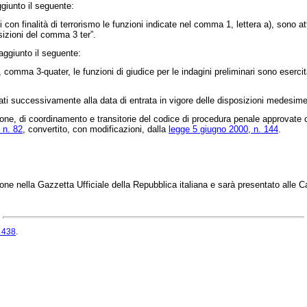
giunto il seguente:
on finalità di terrorismo le funzioni indicate nel comma 1, lettera a), sono attr
sizioni del comma 3 ter”.
aggiunto il seguente:
1, comma 3-quater, le funzioni di giudice per le indagini preliminari sono eserci
ti successivamente alla data di entrata in vigore delle disposizioni medesime
ione, di coordinamento e transitorie del codice di procedura penale approvate
 n. 82
, convertito, con modificazioni, dalla
legge 5 giugno 2000, n. 144
.
one nella Gazzetta Ufficiale della Repubblica italiana e sarà presentato alle 
. 438
.