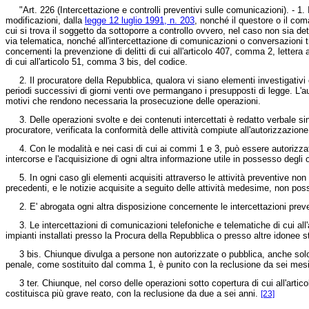
"Art. 226 (Intercettazione e controlli preventivi sulle comunicazioni). - 1. Il 
modificazioni, dalla
legge 12 luglio 1991, n. 203
, nonché il questore o il com
cui si trova il soggetto da sottoporre a controllo ovvero, nel caso non sia d
via telematica, nonché all'intercettazione di comunicazioni o conversazioni t
concernenti la prevenzione di delitti di cui all'articolo 407, comma 2, lettera a
di cui all'articolo 51, comma 3 bis, del codice.
2. Il procuratore della Repubblica, qualora vi siano elementi investigativi ch
periodi successivi di giorni venti ove permangano i presupposti di legge. L'
motivi che rendono necessaria la prosecuzione delle operazioni.
3. Delle operazioni svolte e dei contenuti intercettati è redatto verbale sinte
procuratore, verificata la conformità delle attività compiute all'autorizzazion
4. Con le modalità e nei casi di cui ai commi 1 e 3, può essere autorizzato 
intercorse e l'acquisizione di ogni altra informazione utile in possesso degli 
5. In ogni caso gli elementi acquisiti attraverso le attività preventive non po
precedenti, e le notizie acquisite a seguito delle attività medesime, non pos
2. E' abrogata ogni altra disposizione concernente le intercettazioni preve
3. Le intercettazioni di comunicazioni telefoniche e telematiche di cui all
impianti installati presso la Procura della Repubblica o presso altre idonee 
3 bis. Chiunque divulga a persone non autorizzate o pubblica, anche solo par
penale, come sostituito dal comma 1, è punito con la reclusione da sei mesi
3 ter. Chiunque, nel corso delle operazioni sotto copertura di cui all'articolo
costituisca più grave reato, con la reclusione da due a sei anni.
[23]