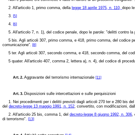
2. All'articolo 1, primo comma, della
legge 18 aprile 1975, n. 110,
dopo le
3.
[5]
4.
[6]
5. All'articolo 7, n. 1), del codice penale, dopo le parole: "delitti contro la
5 bis. Agli articoli 307, primo comma, e 418, primo comma, del codice penale l
comunicazione”.
[8]
5 ter. Agli articoli 307, secondo comma, e 418, secondo comma, del codice pen
5 quater. All'articolo 407, comma 2, lettera a), n. 4), del codice di proc
Aggravante del terrorismo internazionale
Art. 2.
[11]
Disposizioni sulle intercettazioni e sulle perquisizioni
Art. 3.
1. Nei procedimenti per i delitti previsti dagli articoli 270 ter e 280 bis del c
del
decreto-legge 13 maggio 1991, n. 152
, convertito, con modificazioni, da
2. All'articolo 25 bis, comma 1, del
decreto-legge 8 giugno 1992, n. 306
,
di terrorismo".
[13]