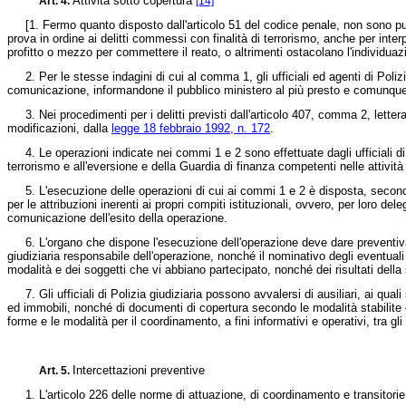
Attività sotto copertura
Art. 4.
[14]
[1. Fermo quanto disposto dall'articolo 51 del codice penale, non sono punibil
prova in ordine ai delitti commessi con finalità di terrorismo, anche per in
profitto o mezzo per commettere il reato, o altrimenti ostacolano l'individu
2. Per le stesse indagini di cui al comma 1, gli ufficiali ed agenti di Polizia
comunicazione, informandone il pubblico ministero al più presto e comunque en
3. Nei procedimenti per i delitti previsti dall'articolo 407, comma 2, lettera 
modificazioni, dalla
legge 18 febbraio 1992, n. 172
.
4. Le operazioni indicate nei commi 1 e 2 sono effettuate dagli ufficiali di Pol
terrorismo e all'eversione e della Guardia di finanza competenti nelle attivit
5. L'esecuzione delle operazioni di cui ai commi 1 e 2 è disposta, secondo l
per le attribuzioni inerenti ai propri compiti istituzionali, ovvero, per loro 
comunicazione dell'esito della operazione.
6. L'organo che dispone l'esecuzione dell'operazione deve dare preventiva c
giudiziaria responsabile dell'operazione, nonché il nominativo degli eventua
modalità e dei soggetti che vi abbiano partecipato, nonché dei risultati dell
7. Gli ufficiali di Polizia giudiziaria possono avvalersi di ausiliari, ai qua
ed immobili, nonché di documenti di copertura secondo le modalità stabilite con
forme e le modalità per il coordinamento, a fini informativi e operativi, tra g
Intercettazioni preventive
Art. 5.
1. L'articolo 226 delle norme di attuazione, di coordinamento e transitori