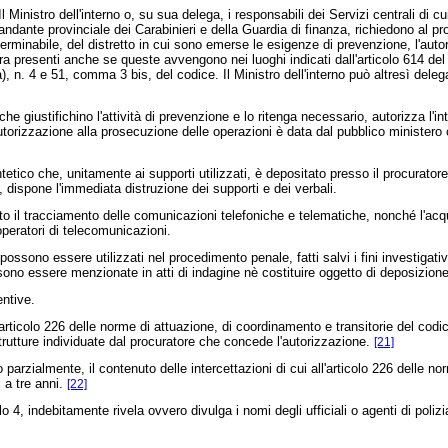
Ministro dell'interno o, su sua delega, i responsabili dei Servizi centrali di cui
andante provinciale dei Carabinieri e della Guardia di finanza, richiedono al pro
eterminabile, del distretto in cui sono emerse le esigenze di prevenzione, l'aut
ra presenti anche se queste avvengono nei luoghi indicati dall'articolo 614 del
), n. 4 e 51, comma 3 bis, del codice. Il Ministro dell'interno può altresì delega
e giustifichino l'attività di prevenzione e lo ritenga necessario, autorizza l'i
autorizzazione alla prosecuzione delle operazioni è data dal pubblico minister
tico che, unitamente ai supporti utilizzati, è depositato presso il procuratore 
e, dispone l'immediata distruzione dei supporti e dei verbali.
il tracciamento delle comunicazioni telefoniche e telematiche, nonché l'acquis
operatori di telecomunicazioni.
ssono essere utilizzati nel procedimento penale, fatti salvi i fini investigativi
sono essere menzionate in atti di indagine nè costituire oggetto di deposizion
ntive.
'articolo 226 delle norme di attuazione, di coordinamento e transitorie del co
strutture individuate dal procuratore che concede l'autorizzazione.
[21]
zialmente, il contenuto delle intercettazioni di cui all'articolo 226 delle nor
 a tre anni.
[22]
 4, indebitamente rivela ovvero divulga i nomi degli ufficiali o agenti di polizi