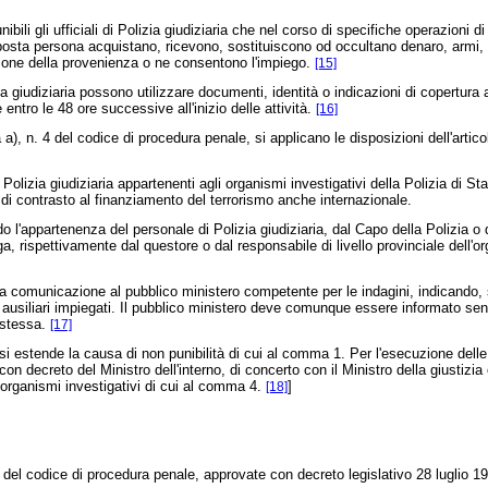
i gli ufficiali di Polizia giudiziaria che nel corso di specifiche operazioni di
terposta persona acquistano, ricevono, sostituiscono od occultano denaro, armi
azione della provenienza o ne consentono l'impiego.
[15]
 giudiziaria possono utilizzare documenti, identità o indicazioni di copertura an
tro le 48 ore successive all'inizio delle attività.
[16]
a), n. 4 del codice di procedura penale, si applicano le disposizioni dell'artic
izia giudiziaria appartenenti agli organismi investigativi della Polizia di Stato
à di contrasto al finanziamento del terrorismo anche internazionale.
'appartenenza del personale di Polizia giudiziaria, dal Capo della Polizia o 
delega, rispettivamente dal questore o dal responsabile di livello provinciale de
omunicazione al pubblico ministero competente per le indagini, indicando, se n
li ausiliari impiegati. Il pubblico ministero deve comunque essere informato s
a stessa.
[17]
li si estende la causa di non punibilità di cui al comma 1. Per l'esecuzione del
 decreto del Ministro dell'interno, di concerto con il Ministro della giustizia e
li organismi investigativi di cui al comma 4.
]
[18]
e del codice di procedura penale, approvate con
decreto legislativo 28 luglio 1