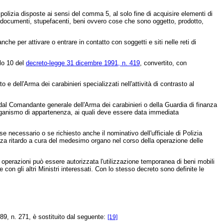
 polizia disposte ai sensi del comma 5, al solo fine di acquisire elementi di
, documenti, stupefacenti, beni ovvero cose che sono oggetto, prodotto,
che per attivare o entrare in contatto con soggetti e siti nelle reti di
olo 10 del
decreto-legge 31 dicembre 1991, n. 419
, convertito, con
 e dell'Arma dei carabinieri specializzati nell'attività di contrasto al
dal Comandante generale dell'Arma dei carabinieri o della Guardia di finanza
ll'organismo di appartenenza, ai quali deve essere data immediata
ecessario o se richiesto anche il nominativo dell'ufficiale di Polizia
enza ritardo a cura del medesimo organo nel corso della operazione delle
le operazioni può essere autorizzata l'utilizzazione temporanea di beni mobili
 con gli altri Ministri interessati. Con lo stesso decreto sono definite le
989, n. 271
, è sostituito dal seguente:
[19]