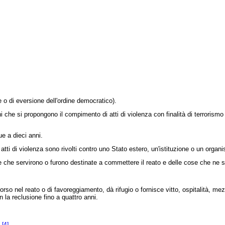
 o di eversione dell'ordine democratico).
e si propongono il compimento di atti di violenza con finalità di terrorismo o
e a dieci anni.
 atti di violenza sono rivolti contro uno Stato estero, un'istituzione o un organ
e servirono o furono destinate a commettere il reato e delle cose che ne sono 
rso nel reato o di favoreggiamento, dà rifugio o fornisce vitto, ospitalità, me
n la reclusione fino a quattro anni.
.
[4]