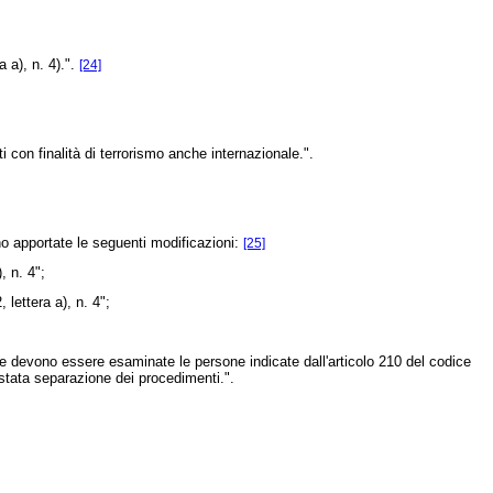
 a), n. 4).".
[24]
 con finalità di terrorismo anche internazionale.".
no apportate le seguenti modificazioni:
[25]
, n. 4";
lettera a), n. 4";
ice devono essere esaminate le persone indicate dall'articolo 210 del codice
è stata separazione dei procedimenti.".