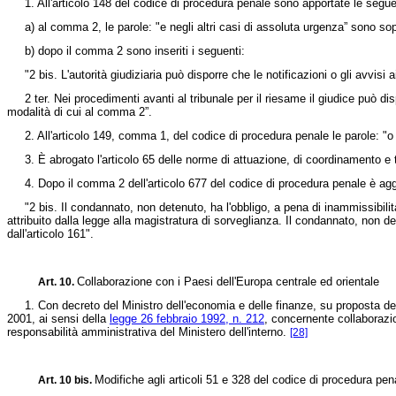
1. All'articolo 148 del codice di procedura penale sono apportate le segue
a) al comma 2, le parole: "e negli altri casi di assoluta urgenza” sono so
b) dopo il comma 2 sono inseriti i seguenti:
"2 bis. L'autorità giudiziaria può disporre che le notificazioni o gli avvisi ai
2 ter. Nei procedimenti avanti al tribunale per il riesame il giudice può dis
modalità di cui al comma 2”.
2. All'articolo 149, comma 1, del codice di procedura penale le parole: "o d
3. È abrogato l'articolo 65 delle norme di attuazione, di coordinamento e 
4. Dopo il comma 2 dell'articolo 677 del codice di procedura penale è aggi
"2 bis. Il condannato, non detenuto, ha l'obbligo, a pena di inammissibilità
attribuito dalla legge alla magistratura di sorveglianza. Il condannato, non d
dall'articolo 161".
Collaborazione con i Paesi dell'Europa centrale ed orientale
Art. 10.
1. Con decreto del Ministro dell'economia e delle finanze, su proposta del Min
2001, ai sensi della
legge 26 febbraio 1992, n. 212
, concernente collaborazio
responsabilità amministrativa del Ministero dell'interno.
[28]
Modifiche agli articoli 51 e 328 del codice di procedura pe
Art. 10 bis.