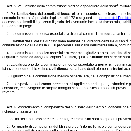
Art. 5.
Valutazione della commissione medica ospedaliera della sanità militare
1. Per l'attribuzione dei benefici di legge, oltre al rapporto sulle circostanze ch
secondo le modalità previste dagli articoli 172 e seguenti del
decreto del Preside
decesso o la invalidità, accerta il grado dell'eventuale invalidità riscontrata, stab
rapporto d'impiego.
2. La commissione medica ospedaliera di cui al comma 1 è integrata, ai fini della c
3. I sanitari della Polizia di Stato sono nominati dal direttore centrale di sani
comunicazione della data in cui si procederà alla visita dell'interessato o, comu
4. La commissione medica ospedaliera esprime il giudizio entro il termine di sessa
di qualificazione ed adeguata capacità tecnica, quali le strutture del servizio sanita
5. La valutazione della commissione medica ospedaliera non è richiesta in caso di
istanze concernenti le vittime civili ritenga, sulla base degli elementi istruttori ac
6. Il giudizio della commissione medica ospedaliera, nella composizione integrat
7. Le disposizioni dei commi precedenti si applicano anche per gli stranieri e gli a
consolare, che svolgono le proprie indagini secondo le stesse modalità previste pe
l'evento.
Art. 6.
Procedimento di competenza del Ministero dell'interno di concessione dei
richieste di assistenza.
1. Ai fini della concessione dei benefici, le amministrazioni competenti provvedono
2. Per quanto di competenza del Ministero dell'interno l'ufficio o comando presso
redige un dettagliato rapporto sulle circostanze che hanno dato luogo all'evento m