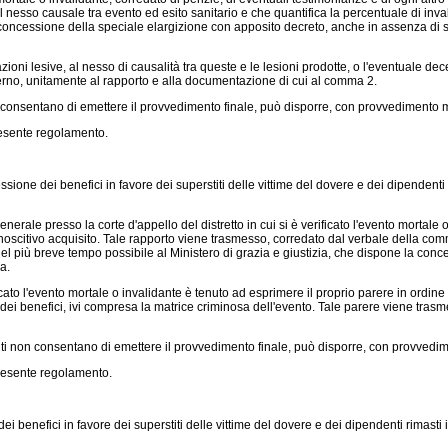
nesso causale tra evento ed esito sanitario e che quantifica la percentuale di invalid
ne la concessione della speciale elargizione con apposito decreto, anche in assenza d
ioni lesive, al nesso di causalità tra queste e le lesioni prodotte, o l'eventuale deces
nterno, unitamente al rapporto e alla documentazione di cui al comma 2.
on consentano di emettere il provvedimento finale, può disporre, con provvedimento m
resente regolamento.
sione dei benefici in favore dei superstiti delle vittime del dovere e dei dipenden
erale presso la corte d'appello del distretto in cui si è verificato l'evento mortale
onoscitivo acquisito. Tale rapporto viene trasmesso, corredato dal verbale della com
, nel più breve tempo possibile al Ministero di grazia e giustizia, che dispone la c
a.
cato l'evento mortale o invalidante è tenuto ad esprimere il proprio parere in ordine a
to dei benefici, ivi compresa la matrice criminosa dell'evento. Tale parere viene trasm
isiti non consentano di emettere il provvedimento finale, può disporre, con provvedim
presente regolamento.
 benefici in favore dei superstiti delle vittime del dovere e dei dipendenti rimast