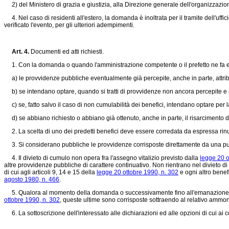
2) del Ministero di grazia e giustizia, alla Direzione generale dell'organizzazion
4. Nel caso di residenti all'estero, la domanda è inoltrata per il tramite dell'uf
verificato l'evento, per gli ulteriori adempimenti.
Art. 4.
Documenti ed atti richiesti.
1. Con la domanda o quando l'amministrazione competente o il prefetto ne fa espr
a) le provvidenze pubbliche eventualmente già percepite, anche in parte, attribu
b) se intendano optare, quando si tratti di provvidenze non ancora percepite e no
c) se, fatto salvo il caso di non cumulabilità dei benefici, intendano optare per la
d) se abbiano richiesto o abbiano già ottenuto, anche in parte, il risarcimento 
2. La scelta di uno dei predetti benefici deve essere corredata da espressa rinun
3. Si considerano pubbliche le provvidenze corrisposte direttamente da una pu
4. Il divieto di cumulo non opera fra l'assegno vitalizio previsto dalla
legge 20 o
altre provvidenze pubbliche di carattere continuativo. Non rientrano nel divieto di 
di cui agli articoli 9, 14 e 15 della
legge 20 ottobre 1990, n. 302
e ogni altro benefi
agosto 1980, n. 466
.
5. Qualora al momento della domanda o successivamente fino all'emanazione del pr
ottobre 1990, n. 302
, queste ultime sono corrisposte sottraendo al relativo ammont
6. La sottoscrizione dell'interessato alle dichiarazioni ed alle opzioni di cui a