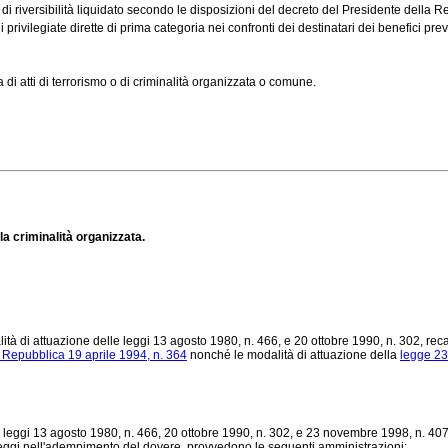
i riversibilità liquidato secondo le disposizioni del decreto del Presidente della
rivilegiate dirette di prima categoria nei confronti dei destinatari dei benefici prev
a di atti di terrorismo o di criminalità organizzata o comune.
a criminalità organizzata.
à di attuazione delle leggi 13 agosto 1980, n. 466, e 20 ottobre 1990, n. 302, recate
 Repubblica 19 aprile 1994, n. 364
nonché le modalità di attuazione della
legge 23
le leggi 13 agosto 1980, n. 466, 20 ottobre 1990, n. 302, e 23 novembre 1998, n. 407, 
te leggi nell'adempimento del dovere, provvedono le seguenti amministrazioni: