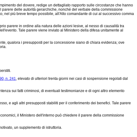
adempimento del dovere, redige un dettagliato rapporto sulle circostanze che hanno
 del parere delle autorità gerarchiche, nonché del verbale della commissione
viato, nel più breve tempo possibile, all'Alto comandante di cui al successivo comma
o parere in ordine alla natura delle azioni lesive, al nesso di causalità tra
dell'evento. Tale parere viene inviato al Ministero della difesa unitamente al
nte, qualora i presupposti per la concessione siano di chiara evidenza; ove
ria.
erstiti.
90, n. 241
, elevato di ulteriori trenta giorni nei casi di sospensione regolati dal
tenza sui fatti criminosi, di eventuali testimonianze e di ogni altro elemento
so, e agli altri presupposti stabiliti per il conferimento dei benefici. Tale parere
economici, il Ministero dell'interno può chiedere il parere della commissione
otivato, un supplemento di istruttoria.