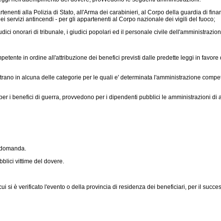
enenti alla Polizia di Stato, all'Arma dei carabinieri, al Corpo della guardia di finan
dei servizi antincendi - per gli appartenenti al Corpo nazionale dei vigili del fuoco;
giudici onorari di tribunale, i giudici popolari ed il personale civile dell'amministra
petente in ordine all'attribuzione dei benefici previsti dalle predette leggi in favor
entrano in alcuna delle categorie per le quali e' determinata l'amministrazione compet
e per i benefici di guerra, provvedono per i dipendenti pubblici le amministrazioni d
a domanda.
lici vittime del dovere.
i si è verificato l'evento o della provincia di residenza dei beneficiari, per il succ