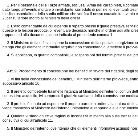
1. Per il personale delle Forze armate, esclusa l'Arma dei carabinieri, il comanda
dato luogo all'evento mortale o invalidante, corredato di perizie, di eventuali te
medica ospedaliera della sanità militare che verifica il nesso causale tra evento e
2, per l'ulteriore inoltro al Ministero della difesa.
2. L'Alto comandante da cui dipende il reparto presso il quale prestava servizio il
queste e le lesioni prodotte, o l'eventuale decesso, nonché in ordine agli altri pre
rapporto ed alla documentazione indicata al precedente comma 1.
3. Il Ministero della difesa dispone la concessione della speciale elargizione c
ritenga che gli elementi informativi acquisiti non consentano di emettere il provv
4. Si applicano, in quanto compatibili, le sospensioni dei termini previsti dal p
Art. 9.
Procedimento di concessione dei benefici in favore dei cittadini, degli stra
1. Ai fini della concessione dei benefici, il Ministero dell'interno provvede, entro 
successivo articolo 10.
2. Il prefetto competente trasmette l'istanza al Ministero dell'interno, con un dett
conoscitivo acquisito, ivi compreso il giudizio sanitario della commissione medic
3. Il prefetto è tenuto ad esprimere il proprio parere in ordine alla natura delle az
viene trasmesso al Ministero dell'interno unitamente al rapporto e alla document
4. Qualora vi siano obiettive ragioni di incertezza in merito alla sussistenza dei 
consultiva di cui all'articolo 11.
5. Il Ministero dell'interno, ove ritenga che gli elementi informativi acquisiti n