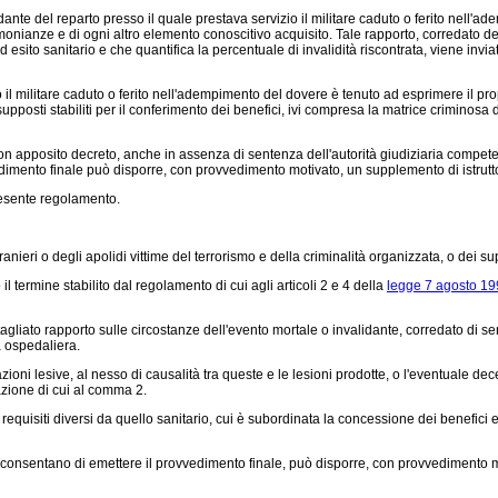
nte del reparto presso il quale prestava servizio il militare caduto o ferito nell'
stimonianze e di ogni altro elemento conoscitivo acquisito. Tale rapporto, corredato
d esito sanitario e che quantifica la percentuale di invalidità riscontrata, viene in
 militare caduto o ferito nell'adempimento del dovere è tenuto ad esprimere il propri
supposti stabiliti per il conferimento dei benefici, ivi compresa la matrice criminosa 
on apposito decreto, anche in assenza di sentenza dell'autorità giudiziaria compete
edimento finale può disporre, con provvedimento motivato, un supplemento di istrutto
resente regolamento.
nieri o degli apolidi vittime del terrorismo e della criminalità organizzata, o dei sup
il termine stabilito dal regolamento di cui agli articoli 2 e 4 della
legge 7 agosto 19
agliato rapporto sulle circostanze dell'evento mortale o invalidante, corredato di sen
a ospedaliera.
ioni lesive, al nesso di causalità tra queste e le lesioni prodotte, o l'eventuale deces
azione di cui al comma 2.
requisiti diversi da quello sanitario, cui è subordinata la concessione dei benefici 
on consentano di emettere il provvedimento finale, può disporre, con provvedimento m