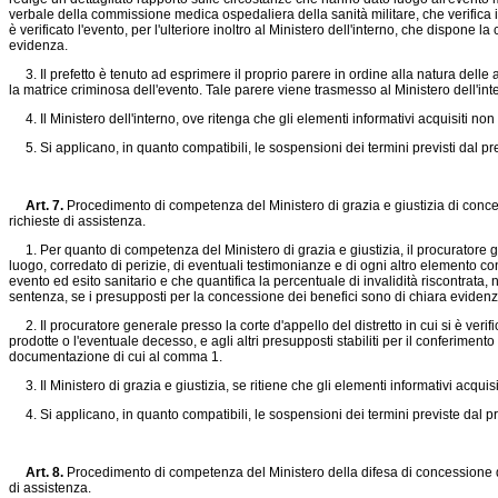
verbale della commissione medica ospedaliera della sanità militare, che verifica il 
è verificato l'evento, per l'ulteriore inoltro al Ministero dell'interno, che dispo
evidenza.
3. Il prefetto è tenuto ad esprimere il proprio parere in ordine alla natura delle az
la matrice criminosa dell'evento. Tale parere viene trasmesso al Ministero dell'i
4. Il Ministero dell'interno, ove ritenga che gli elementi informativi acquisiti n
5. Si applicano, in quanto compatibili, le sospensioni dei termini previsti dal p
Art. 7.
Procedimento di competenza del Ministero di grazia e giustizia di conces
richieste di assistenza.
1. Per quanto di competenza del Ministero di grazia e giustizia, il procuratore gen
luogo, corredato di perizie, di eventuali testimonianze e di ogni altro elemento c
evento ed esito sanitario e che quantifica la percentuale di invalidità riscontrata
sentenza, se i presupposti per la concessione dei benefici sono di chiara evidenz
2. Il procuratore generale presso la corte d'appello del distretto in cui si è verifi
prodotte o l'eventuale decesso, e agli altri presupposti stabiliti per il conferimen
documentazione di cui al comma 1.
3. Il Ministero di grazia e giustizia, se ritiene che gli elementi informativi acqu
4. Si applicano, in quanto compatibili, le sospensioni dei termini previste dal 
Art. 8.
Procedimento di competenza del Ministero della difesa di concessione dei
di assistenza.