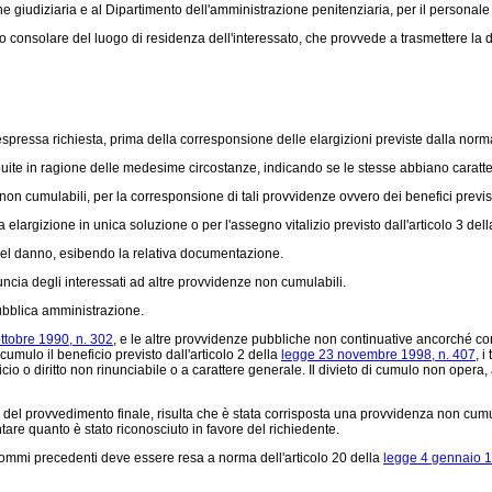
e giudiziaria e al Dipartimento dell'amministrazione penitenziaria, per il personale
ficio consolare del luogo di residenza dell'interessato, che provvede a trasmettere 
essa richiesta, prima della corresponsione delle elargizioni previste dalla norma
ite in ragione delle medesime circostanze, indicando se le stesse abbiano caratter
n cumulabili, per la corresponsione di tali provvidenze ovvero dei benefici previst
 elargizione in unica soluzione o per l'assegno vitalizio previsto dall'articolo 3 del
del danno, esibendo la relativa documentazione.
cia degli interessati ad altre provvidenze non cumulabili.
bblica amministrazione.
ttobre 1990, n. 302
, e le altre provvidenze pubbliche non continuative ancorché corri
cumulo il beneficio previsto dall'articolo 2 della
legge 23 novembre 1998, n. 407
, i
cio o diritto non rinunciabile o a carattere generale. Il divieto di cumulo non opera, a
ovvedimento finale, risulta che è stata corrisposta una provvidenza non cumulabil
are quanto è stato riconosciuto in favore del richiedente.
i commi precedenti deve essere resa a norma dell'articolo 20 della
legge 4 gennaio 1