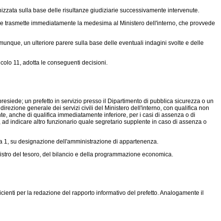
ganizzata sulla base delle risultanze giudiziarie successivamente intervenute.
ia, e trasmette immediatamente la medesima al Ministero dell'interno, che provvede
munque, un ulteriore parere sulla base delle eventuali indagini svolte e delle
icolo 11, adotta le conseguenti decisioni.
esiede; un prefetto in servizio presso il Dipartimento di pubblica sicurezza o un
direzione generale dei servizi civili del Ministero dell'interno, con qualifica non
e, anche di qualifica immediatamente inferiore, per i casi di assenza o di
sì, ad indicare altro funzionario quale segretario supplente in caso di assenza o
ma 1, su designazione dell'amministrazione di appartenenza.
nistro del tesoro, del bilancio e della programmazione economica.
icienti per la redazione del rapporto informativo del prefetto. Analogamente il