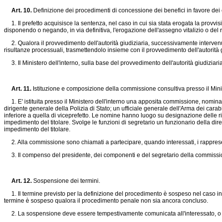
Art. 10.
Definizione dei procedimenti di concessione dei benefici in favore dei ci
1. Il prefetto acquisisce la sentenza, nel caso in cui sia stata erogata la provvi
disponendo o negando, in via definitiva, l'erogazione dell'assegno vitalizio o del 
2. Qualora il provvedimento dell'autorità giudiziaria, successivamente intervenuto
risultanze processuali, trasmettendolo insieme con il provvedimento dell'autorità gi
3. Il Ministero dell'interno, sulla base del provvedimento dell'autorità giudiziari
Art. 11.
Istituzione e composizione della commissione consultiva presso il Minis
1. E' istituita presso il Ministero dell'interno una apposita commissione, nomina
dirigente generale della Polizia di Stato; un ufficiale generale dell'Arma dei carabi
inferiore a quella di viceprefetto. Le nomine hanno luogo su designazione delle r
impedimento del titolare. Svolge le funzioni di segretario un funzionario della dire
impedimento del titolare.
2. Alla commissione sono chiamati a partecipare, quando interessati, i rappresen
3. Il compenso del presidente, dei componenti e del segretario della commissione 
Art. 12.
Sospensione dei termini.
1. Il termine previsto per la definizione del procedimento è sospeso nel caso in cu
termine è sospeso qualora il procedimento penale non sia ancora concluso.
2. La sospensione deve essere tempestivamente comunicata all'interessato, o al s