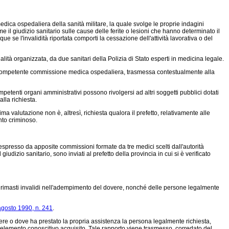
edica ospedaliera della sanità militare, la quale svolge le proprie indagini
e il giudizio sanitario sulle cause delle ferite o lesioni che hanno determinato il
e se l'invalidità riportata comporti la cessazione dell'attività lavorativa o del
lità organizzata, da due sanitari della Polizia di Stato esperti in medicina legale.
della competente commissione medica ospedaliera, trasmessa contestualmente alla
etenti organi amministrativi possono rivolgersi ad altri soggetti pubblici dotati
alla richiesta.
alutazione non è, altresì, richiesta qualora il prefetto, relativamente alle
ento criminoso.
è espresso da apposite commissioni formate da tre medici scelti dall'autorità
zio sanitario, sono inviati al prefetto della provincia in cui si è verificato
ci rimasti invalidi nell'adempimento del dovere, nonché delle persone legalmente
agosto 1990, n. 241
.
ere o dove ha prestato la propria assistenza la persona legalmente richiesta,
ro elemento conoscitivo acquisito. Tale rapporto viene trasmesso, corredato del