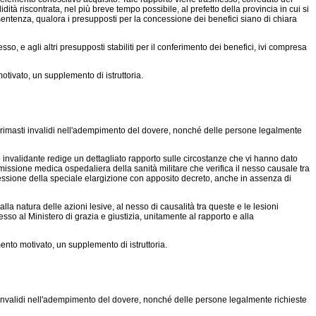
ità riscontrata, nel più breve tempo possibile, al prefetto della provincia in cui si
i sentenza, qualora i presupposti per la concessione dei benefici siano di chiara
so, e agli altri presupposti stabiliti per il conferimento dei benefici, ivi compresa
otivato, un supplemento di istruttoria.
ti rimasti invalidi nell'adempimento del dovere, nonché delle persone legalmente
 o invalidante redige un dettagliato rapporto sulle circostanze che vi hanno dato
missione medica ospedaliera della sanità militare che verifica il nesso causale tra
oncessione della speciale elargizione con apposito decreto, anche in assenza di
lla natura delle azioni lesive, al nesso di causalità tra queste e le lesioni
esso al Ministero di grazia e giustizia, unitamente al rapporto e alla
ento motivato, un supplemento di istruttoria.
i invalidi nell'adempimento del dovere, nonché delle persone legalmente richieste