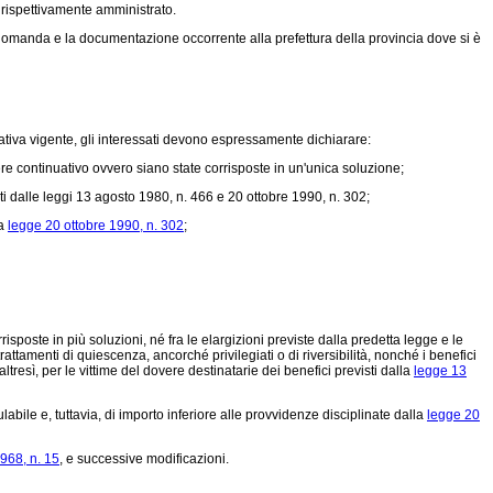
 rispettivamente amministrato.
la domanda e la documentazione occorrente alla prefettura della provincia dove si è
tiva vigente, gli interessati devono espressamente dichiarare:
e continuativo ovvero siano state corrisposte in un'unica soluzione;
i dalle leggi 13 agosto 1980, n. 466 e 20 ottobre 1990, n. 302;
la
legge 20 ottobre 1990, n. 302
;
sposte in più soluzioni, né fra le elargizioni previste dalla predetta legge e le
 trattamenti di quiescenza, ancorché privilegiati o di riversibilità, nonché i benefici
ltresì, per le vittime del dovere destinatarie dei benefici previsti dalla
legge 13
e e, tuttavia, di importo inferiore alle provvidenze disciplinate dalla
legge 20
968, n. 15
, e successive modificazioni.