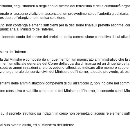
ttadini, degli stranieri o degli apolidi vittime del terrorismo e della criminalità or
sionale o l'assegno vitalizio in assenza di un provvedimento dell'autorità giudiziar
residuo dell'elargizione in unica soluzione.
, non contenga elementi sufficienti per la decisione finale, il prefetto esprime, co
udiziaria al Ministero dell'interno.
a, tenendo conto del parere del prefetto e della commissione consultiva di cui all'art
tero dell'interno.
ta dal Ministro e composta da cinque membri: un magistrato amministrativo che la pr
nieri, un ufficiale generale del Corpo della guardia di finanza ed un dirigente della 
ispettive amministrazioni che provvedono, altresì, ad indicare altro membro supplent
zione generale dei servizi civili del Ministero dell'interno, la quale provvede, altre
tanti delle amministrazioni competenti di cui all'articolo 2, non indicate nel com
consultiva è stabilito con decreto del Ministro dell'interno, di concerto con il Mi
i il segreto istruttorio su indagini in corso non permetta di acquisire elementi suff
uo avente diritto, ed al Ministero dell'interno.