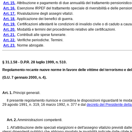
Art. 15.
Attribuzione e pagamento di due annualità del trattamento pensionistico d
Art. 16.
Esenzione IRPEF del trattamento speciale di riversibilità e delle pensioni p
Art. 17.
Rivalutazione degli assegni vitalizi.
Art. 18.
Applicazione dei benefici di guerra.
Art. 19.
Certificazioni attestanti le condizioni di invalido civile o di caduto a caus
Art. 20.
Modalità e termini del procedimento relativo alle certificazioni.
Art. 21.
Contributi alle spese funerarie.
Art. 22.
Verifiche periodiche. Termini.
Art. 23.
Norme abrogate.
§ 31.1.58 - D.P.R. 28 luglio 1999, n. 510.
Regolamento recante nuove norme in favore delle vittime del terrorismo e dell
(G.U. 7 gennaio 2000, n. 4).
Art. 1.
Principi generali.
Il presente regolamento riunisce e coordina le disposizioni riguardanti le modalit
29 agosto 1991, n. 319, 16 marzo 1992, n. 377 e dal
decreto del Presidente della
Art. 2.
Amministrazioni competenti.
1. All'attribuzione delle speciali elargizioni e dell'assegno vitalizio previsti dal
stessi dipendenti pubblici che abbiano riportato le invalidità indicate dalle cita