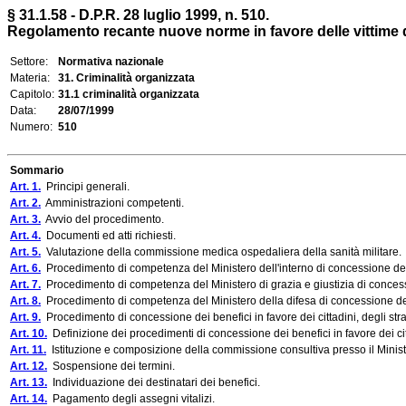
§ 31.1.58 - D.P.R. 28 luglio 1999, n. 510.
Regolamento recante nuove norme in favore delle vittime de
Settore:
Normativa nazionale
Materia:
31. Criminalità organizzata
Capitolo:
31.1 criminalità organizzata
Data:
28/07/1999
Numero:
510
Sommario
Art. 1.
Principi generali.
Art. 2.
Amministrazioni competenti.
Art. 3.
Avvio del procedimento.
Art. 4.
Documenti ed atti richiesti.
Art. 5.
Valutazione della commissione medica ospedaliera della sanità militare.
Art. 6.
Procedimento di competenza del Ministero dell'interno di concessione dei ben
Art. 7.
Procedimento di competenza del Ministero di grazia e giustizia di concession
Art. 8.
Procedimento di competenza del Ministero della difesa di concessione dei ben
Art. 9.
Procedimento di concessione dei benefici in favore dei cittadini, degli strani
Art. 10.
Definizione dei procedimenti di concessione dei benefici in favore dei cittad
Art. 11.
Istituzione e composizione della commissione consultiva presso il Ministe
Art. 12.
Sospensione dei termini.
Art. 13.
Individuazione dei destinatari dei benefici.
Art. 14.
Pagamento degli assegni vitalizi.