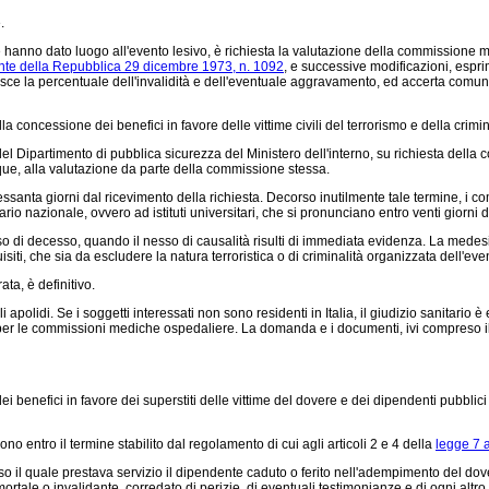
.
e hanno dato luogo all'evento lesivo, è richiesta la valutazione della commissione m
nte della Repubblica 29 dicembre 1973, n. 1092
, e successive modificazioni, esprim
ilisce la percentuale dell'invalidità e dell'eventuale aggravamento, ed accerta comunqu
oncessione dei benefici in favore delle vittime civili del terrorismo e della crimina
tà del Dipartimento di pubblica sicurezza del Ministero dell'interno, su richiesta 
nque, alla valutazione da parte della commissione stessa.
nta giorni dal ricevimento della richiesta. Decorso inutilmente tale termine, i comp
rio nazionale, ovvero ad istituti universitari, che si pronunciano entro venti giorni d
 decesso, quando il nesso di causalità risulti di immediata evidenza. La medesima v
quisiti, che sia da escludere la natura terroristica o di criminalità organizzata dell'ev
a, è definitivo.
polidi. Se i soggetti interessati non sono residenti in Italia, il giudizio sanitario 
r le commissioni mediche ospedaliere. La domanda e i documenti, ivi compreso il giudi
 benefici in favore dei superstiti delle vittime del dovere e dei dipendenti pubbli
 entro il termine stabilito dal regolamento di cui agli articoli 2 e 4 della
legge 7 
 il quale prestava servizio il dipendente caduto o ferito nell'adempimento del dov
ortale o invalidante, corredato di perizie, di eventuali testimonianze e di ogni alt