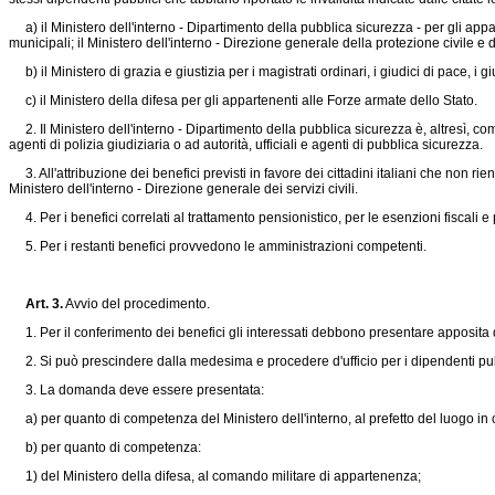
a) il Ministero dell'interno - Dipartimento della pubblica sicurezza - per gli appart
municipali; il Ministero dell'interno - Direzione generale della protezione civile e 
b) il Ministero di grazia e giustizia per i magistrati ordinari, i giudici di pace, i 
c) il Ministero della difesa per gli appartenenti alle Forze armate dello Stato.
2. Il Ministero dell'interno - Dipartimento della pubblica sicurezza è, altresì, com
agenti di polizia giudiziaria o ad autorità, ufficiali e agenti di pubblica sicurezza.
3. All'attribuzione dei benefici previsti in favore dei cittadini italiani che non ri
Ministero dell'interno - Direzione generale dei servizi civili.
4. Per i benefici correlati al trattamento pensionistico, per le esenzioni fiscali 
5. Per i restanti benefici provvedono le amministrazioni competenti.
Art. 3.
Avvio del procedimento.
1. Per il conferimento dei benefici gli interessati debbono presentare apposit
2. Si può prescindere dalla medesima e procedere d'ufficio per i dipendenti pubb
3. La domanda deve essere presentata:
a) per quanto di competenza del Ministero dell'interno, al prefetto del luogo in cu
b) per quanto di competenza:
1) del Ministero della difesa, al comando militare di appartenenza;