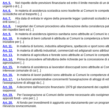
Art. 5.
Nel rispetto delle previsioni finanziarie ed entro il limite mensile di un dec
urgenti o di [...]
Art. 6.
In materia di assistenza scolastica sono trasferite ai Comuni le competenz
scolastiche ed al trasporto [...]
Art. 7.
Alla data di entrata in vigore della presente legge i patronati scolastici ed 
enti sono [...]
Art. 8.
I segretari dei Comuni procedono alla rilevazione della consistenza patrim
dei rispettivi beni ed [...]
Art. 9.
In materia di assistenza igienico-sanitaria sono attribuite ai Comuni le c
Art. 10.
In materia di beni culturali è attribuita ai Comuni la competenza a formu
iniziative per [...]
Art. 11.
In materia di turismo, industria alberghiera, spettacolo e sport sono att
Art. 12.
In materia di attività industriali, commerciali ed artigianali sono attrib
Art. 13.
In materia di agricoltura e foreste sono attribuite ai Comuni le compete
Art. 14.
Prima di procedere all'istruttoria delle richieste per la concessione di aiu
agevolazioni [...]
Art. 15.
In materia di assistenza ai lavoratori disoccupati sono attribuite ai Co
interesse comunale di cui [...]
Art. 16.
In materia di lavori pubblici sono attribuite ai Comuni le competenze di
Art. 17.
Le funzioni amministrative concernenti l'assegnazione di alloggi di edil
l'assegnazione di alloggi da [...]
Art. 18.
A decorrere dall'esercizio finanziario 1979 gli stanziamenti dei capitoli
soppressi.
Art. 19.
Per l'assegnazione ai Comuni delle somme necessarie allo svolgimento del
appositi fondi - uno per [...]
Art. 20.
Al fondo per investimenti è aggiunto uno stanziamento per un programma a
rilevanza sovracomunale.