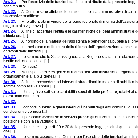
Art. 21.
Per l'esercizio delle funzioni trasferite o attribuite dalla presente legge 
sono tenuti a [...]
Art. 22.
Ai Comuni sono attribuite le funzioni di polizia amministrativa di cui al
successive modifiche.
Art. 23.
Fino all'entrata in vigore della legge regionale di riforma dell'assistenz
soggette alla vigilanza [...]
Art. 24.
Al fine di accertare l'entità e le caratteristiche dei beni amministrati e de
istituita una [...]
Art. 25.
Al riordino della materia dell'assistenza e beneficenza pubblica si pro
Art. 26.
In previsione e nelle more della riforma dell'organizzazione amministrativ
derivanti dalle funzioni [...]
Art. 27.
Le somme che lo Stato assegnerà alla Regione siciliana in relazione a fun
iscritte nei fondi di cui al [...]
Art. 28.
(Omissis)
Art. 29.
Nel rispetto delle esigenze di riforma dell'Amministrazione regionale e
organicamente alla più idonea [...]
Art. 30.
Al fine di provvedere ad interventi straordinari in materia di pubblica b
somma complessiva annua [...]
Art. 31.
I fondi già versati sulle contabilità speciali delle prefetture, relativi 
giorni dalla entrata in [...]
Art. 32.
Art. 33.
I concorsi pubblici e quelli interni già banditi dagli enti comunali di as
conclusi entro tre mesi [...]
Art. 34.
Il personale avventizio in servizio presso gli enti comunali di assiste
posizione e con la salvaguardia [...]
Art. 35.
I fondi di cui agli artt. 19 e 20 della presente legge, esclusi quelli destinati
che [...]
Art. 36.
Le somme assegnate ai Comuni per l'esercizio delle funzioni amministrati