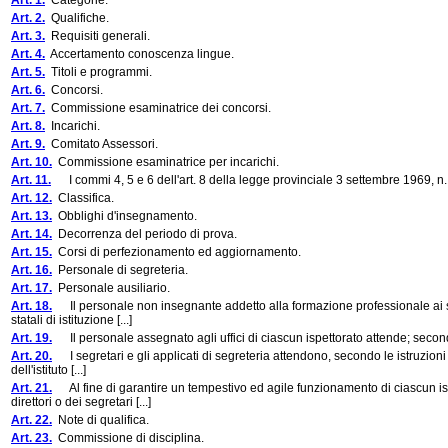
Art. 1.
Categorie.
Art. 2.
Qualifiche.
Art. 3.
Requisiti generali.
Art. 4.
Accertamento conoscenza lingue.
Art. 5.
Titoli e programmi.
Art. 6.
Concorsi.
Art. 7.
Commissione esaminatrice dei concorsi.
Art. 8.
Incarichi.
Art. 9.
Comitato Assessori.
Art. 10.
Commissione esaminatrice per incarichi.
Art. 11.
I commi 4, 5 e 6 dell'art. 8 della legge provinciale 3 settembre 1969, n. 8
Art. 12.
Classifica.
Art. 13.
Obblighi d'insegnamento.
Art. 14.
Decorrenza del periodo di prova.
Art. 15.
Corsi di perfezionamento ed aggiornamento.
Art. 16.
Personale di segreteria.
Art. 17.
Personale ausiliario.
Art. 18.
Il personale non insegnante addetto alla formazione professionale ai sen
statali di istituzione [...]
Art. 19.
Il personale assegnato agli uffici di ciascun ispettorato attende; secondo 
Art. 20.
I segretari e gli applicati di segreteria attendono, secondo le istruzioni d
dell'istituto [...]
Art. 21.
Al fine di garantire un tempestivo ed agile funzionamento di ciascun isp
direttori o dei segretari [...]
Art. 22.
Note di qualifica.
Art. 23.
Commissione di disciplina.