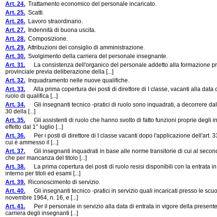
Art. 24.
Trattamento economico del personale incaricato.
Art. 25.
Scatti.
Art. 26.
Lavoro straordinario.
Art. 27.
Indennità di buona uscita.
Art. 28.
Composizione.
Art. 29.
Attribuzioni del consiglio di amministrazione.
Art. 30.
Svolgimento della carriera del personale insegnante.
Art. 31.
La consistenza dell'organico del personale addetto alla formazione pr
provinciale previa deliberazione della [...]
Art. 32.
Inquadramento nelle nuove qualifiche.
Art. 33.
Alla prima copertura dei posti di direttore di I classe, vacanti alla dat
ruolo di qualifica [...]
Art. 34.
Gli insegnanti tecnico -pratici di ruolo sono inquadrati, a decorrere dal 1° 
30 della [...]
Art. 35.
Gli assistenti di ruolo che hanno svolto di fatto funzioni proprie degli in
effetto dal 1° luglio [...]
Art. 36.
Per i posti di direttore di I classe vacanti dopo l'applicazione dell'art. 
cui è ammesso il [...]
Art. 37.
Gli insegnanti inquadrati in base alle norme transitorie di cui al secon
che per mancanza del titolo [...]
Art. 38.
La prima copertura dei posti di ruolo resisi disponibili con la entrata i
interno per titoli ed esami [...]
Art. 39.
Riconoscimento di servizio.
Art. 40.
Gli insegnanti tecnico -pratici in servizio quali incaricati presso le scuo
novembre 1964, n. 16, e [...]
Art. 41.
Per il personale in servizio alla data di entrata in vigore della presente
carriera degli insegnanti [...]