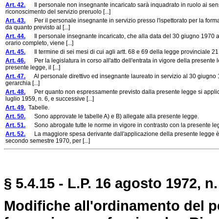
Art. 42.
Il personale non insegnante incaricato sarà inquadrato in ruolo ai sensi 
riconoscimento del servizio preruolo [...]
Art. 43.
Per il personale insegnante in servizio presso l'ispettorato per la forma
da quanto previsto al [...]
Art. 44.
Il personale insegnante incaricato, che alla data del 30 giugno 1970 abb
orario completo, viene [...]
Art. 45.
Il termine di sei mesi di cui agli artt. 68 e 69 della legge provinciale 21
Art. 46.
Per la legislatura in corso all'atto dell'entrata in vigore della presente l
presente legge, il [...]
Art. 47.
Al personale direttivo ed insegnante laureato in servizio al 30 giugno 197
gerarchia [...]
Art. 48.
Per quanto non espressamente previsto dalla presente legge si applicano
luglio 1959, n. 6, e successive [...]
Art. 49.
Tabelle.
Art. 50.
Sono approvate le tabelle A) e B) allegate alla presente legge.
Art. 51.
Sono abrogate tutte le norme in vigore in contrasto con la presente le
Art. 52.
La maggiore spesa derivante dall'applicazione della presente legge è valut
secondo semestre 1970, per [...]
§ 5.4.15 - L.P. 16 agosto 1972, n.
Modifiche all'ordinamento del p