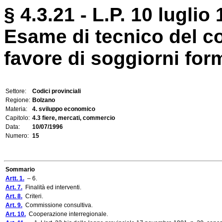
§ 4.3.21 - L.P. 10 luglio 
Esame di tecnico del c
favore di soggiorni form
Settore:
Codici provinciali
Regione:
Bolzano
Materia:
4. sviluppo economico
Capitolo:
4.3 fiere, mercati, commercio
Data:
10/07/1996
Numero:
15
Sommario
Artt. 1.
– 6.
Art. 7.
Finalità ed interventi.
Art. 8.
Criteri.
Art. 9.
Commissione consultiva.
Art. 10.
Cooperazione interregionale.