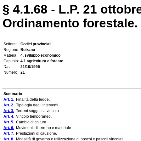
§ 4.1.68 - L.P. 21 ottobr
Ordinamento forestale.
Settore:
Codici provinciali
Regione:
Bolzano
Materia:
4. sviluppo economico
Capitolo:
4.1 agricoltura e foreste
Data:
21/10/1996
Numero:
21
Sommario
Art. 1.
Finalità della legge.
Art. 2.
Tipologia degli interventi.
Art. 3.
Terreni soggetti a vincolo.
Art. 4.
Vincolo temporaneo.
Art. 5.
Cambio di coltura.
Art. 6.
Movimenti di terreno e materiale.
Art. 7.
Prestazioni di cauzione.
Art. 8.
Modalità di governo e utilizzazione di boschi e pascoli vincolati.