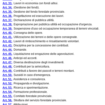
Art. 33.
Lavori in economia con fondi altrui.
Art. 34.
(Gestione dei fondi).
Art. 35.
Gestione del fondo forestale provinciale.
Art. 36.
Progettazione ed esecuzione dei lavori.
Art. 37.
Dichiarazione di pubblica utilità.
Art. 38.
Espropriazione per pubblica utilità ed occupazione d'urgenza.
Art. 39.
Sospensione d'uso od occupazione temporanea di terreni vincolati.
Art. 40.
Consegna delle opere.
Art. 41.
Utilizzazione dei terreni e delle opere consegnate.
Art. 42.
Lavori di rimboschimento e rinsaldamento volontari.
Art. 43.
Disciplina per la concessione dei contributi.
Art. 44.
Domande.
Art. 45.
Liquidazione ed erogazione delle agevolazioni.
Art. 46.
Anticipi ed acconti.
Art. 47.
Diversa destinazione degli investimenti.
Art. 48.
Contributi per la selvicoltura.
Art. 49.
Contributi a favore dei pascoli e terreni montani.
Art. 50.
Sussidi in caso d'emergenza.
Art. 51.
Assistenza e consulenza.
Art. 52.
Propaganda e divulgazione.
Art. 53.
Ricerca e sperimentazione.
Art. 54.
Formazione professionale.
Art. 55.
Comitato forestale provinciale.
Art. 56.
Struttura del servizio forestale provinciale.
Art. 57.
Attribuzioni.