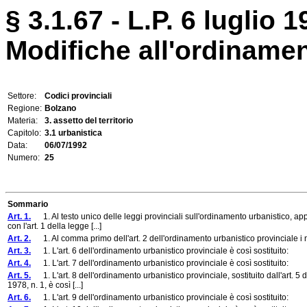
§ 3.1.67 - L.P. 6 luglio 1
Modifiche all'ordinamen
Settore:
Codici provinciali
Regione:
Bolzano
Materia:
3. assetto del territorio
Capitolo:
3.1 urbanistica
Data:
06/07/1992
Numero:
25
Sommario
Art. 1.
1. Al testo unico delle leggi provinciali sull'ordinamento urbanistico, a
con l'art. 1 della legge [...]
Art. 2.
1. Al comma primo dell'art. 2 dell'ordinamento urbanistico provinciale i nu
Art. 3.
1. L'art. 6 dell'ordinamento urbanistico provinciale è così sostituito:
Art. 4.
1. L'art. 7 dell'ordinamento urbanistico provinciale è così sostituito:
Art. 5.
1. L'art. 8 dell'ordinamento urbanistico provinciale, sostituito dall'art. 5 
1978, n. 1, è così [...]
Art. 6.
1. L'art. 9 dell'ordinamento urbanistico provinciale è così sostituito: