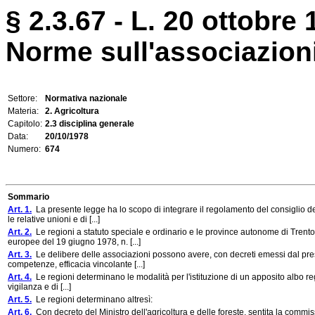
§ 2.3.67 - L. 20 ottobre 
Norme sull'associazioni
Settore:
Normativa nazionale
Materia:
2. Agricoltura
Capitolo:
2.3 disciplina generale
Data:
20/10/1978
Numero:
674
Sommario
Art. 1.
La presente legge ha lo scopo di integrare il regolamento del consiglio d
le relative unioni e di [...]
Art. 2.
Le regioni a statuto speciale e ordinario e le province autonome di Trent
europee del 19 giugno 1978, n. [...]
Art. 3.
Le delibere delle associazioni possono avere, con decreti emessi dal presid
competenze, efficacia vincolante [...]
Art. 4.
Le regioni determinano le modalità per l'istituzione di un apposito albo regi
vigilanza e di [...]
Art. 5.
Le regioni determinano altresì:
Art. 6.
Con decreto del Ministro dell'agricoltura e delle foreste, sentita la commis