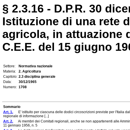
§ 2.3.16 - D.P.R. 30 dic
Istituzione di una rete 
agricola, in attuazione
C.E.E. del 15 giugno 196
Settore:
Normativa nazionale
Materia:
2. Agricoltura
Capitolo:
2.3 disciplina generale
Data:
30/12/1965
Numero:
1708
Sommario
Art. 1.
E' istituito per ciascuna delle dodici circoscrizioni previste per l'Italia 
regionale di informazione [...]
Art. 2.
Ai membri dei Comitati regionali, anche se non appartenenti alle Amminist
11 gennaio 1956, n. 5