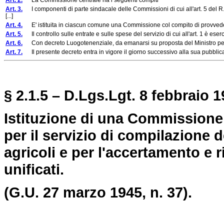
Art. 2.
La Commissione centrale ha i seguenti compiti
Art. 3.
I componenti di parte sindacale delle Commissioni di cui all'art. 5 del R.
[...]
Art. 4.
E' istituita in ciascun comune una Commissione col compito di provvedere al
Art. 5.
Il controllo sulle entrate e sulle spese del servizio di cui all'art. 1 è eser
Art. 6.
Con decreto Luogotenenziale, da emanarsi su proposta del Ministro per l'indu
Art. 7.
Il presente decreto entra in vigore il giorno successivo alla sua pubblic
§ 2.1.5 – D.Lgs.Lgt. 8 febbraio 1
Istituzione di una Commissione
per il servizio di compilazione d
agricoli e per l'accertamento e r
unificati.
(G.U. 27 marzo 1945, n. 37).