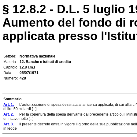
§ 12.8.2 - D.L. 5 luglio 
Aumento del fondo di ro
applicata presso l'Istitu
Settore:
Normativa nazionale
Materia:
12. Banche e istituti di credito
Capitolo:
12.8 i.m.i
Data:
05/07/1971
Numero:
428
Sommario
Art. 1.
L'autorizzazione di spesa destinata alla ricerca applicata, di cui all'art. 
di lire 50 miliardi [...]
Art. 2.
Per la copertura della spesa derivante dal precedente articolo, il Ministro 
un ricavo netto [...]
Art. 3.
Il presente decreto entra in vigore il giorno della sua pubblicazione nell
in legge