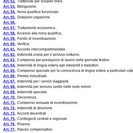
Art. 52.
Trattenute per scioperi brevi.
Art. 53.
Bilinguismo.
Art. 54.
Nona qualifica funzionale.
Art. 55.
Dotazioni organiche.
Art. 56.
Art. 57.
Trattamento economico.
Art. 58.
Accesso alla nona qualifica.
Art. 59.
Fondo di incentivazione.
Art. 60.
Verifica.
Art. 61.
Accordo intercompartimentale.
Art. 62.
Indennità oraria per il servizio notturno.
Art. 63.
Compenso per prestazioni di lavoro nelle giornate festive.
Art. 64.
Indennità di lingua estera agli interpreti e traduttori.
Art. 65.
Compenso speciale per la conoscenza di lingue estere a particolari cate
Art. 66.
Premio industriale.
Art. 67.
Indennità per i servizi viaggianti.
Art. 68.
Indennità per servizio svolto nelle isole minori.
Art. 69.
Indennità speciale.
Art. 70.
Decorrenza.
Art. 71.
Compenso annuale di incentivazione.
Art. 72.
Indennità di direzione.
Art. 73.
Accordi decentrati.
Art. 75.
Contingenti centrali e regionali.
Art. 76.
Riserva.
Art. 77.
Riposo compensativo.