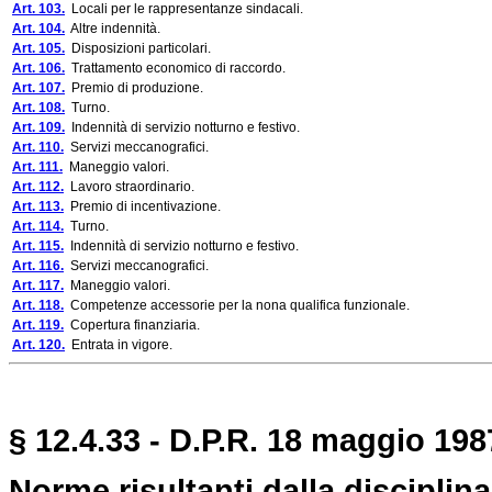
Art. 103.
Locali per le rappresentanze sindacali.
Art. 104.
Altre indennità.
Art. 105.
Disposizioni particolari.
Art. 106.
Trattamento economico di raccordo.
Art. 107.
Premio di produzione.
Art. 108.
Turno.
Art. 109.
Indennità di servizio notturno e festivo.
Art. 110.
Servizi meccanografici.
Art. 111.
Maneggio valori.
Art. 112.
Lavoro straordinario.
Art. 113.
Premio di incentivazione.
Art. 114.
Turno.
Art. 115.
Indennità di servizio notturno e festivo.
Art. 116.
Servizi meccanografici.
Art. 117.
Maneggio valori.
Art. 118.
Competenze accessorie per la nona qualifica funzionale.
Art. 119.
Copertura finanziaria.
Art. 120.
Entrata in vigore.
§ 12.4.33 - D.P.R. 18 maggio 1987
Norme risultanti dalla disciplina