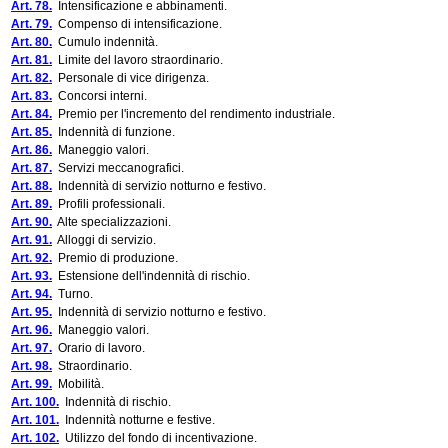
Art. 78.
Intensificazione e abbinamenti.
Art. 79.
Compenso di intensificazione.
Art. 80.
Cumulo indennità.
Art. 81.
Limite del lavoro straordinario.
Art. 82.
Personale di vice dirigenza.
Art. 83.
Concorsi interni.
Art. 84.
Premio per l'incremento del rendimento industriale.
Art. 85.
Indennità di funzione.
Art. 86.
Maneggio valori.
Art. 87.
Servizi meccanografici.
Art. 88.
Indennità di servizio notturno e festivo.
Art. 89.
Profili professionali.
Art. 90.
Alte specializzazioni.
Art. 91.
Alloggi di servizio.
Art. 92.
Premio di produzione.
Art. 93.
Estensione dell'indennità di rischio.
Art. 94.
Turno.
Art. 95.
Indennità di servizio notturno e festivo.
Art. 96.
Maneggio valori.
Art. 97.
Orario di lavoro.
Art. 98.
Straordinario.
Art. 99.
Mobilità.
Art. 100.
Indennità di rischio.
Art. 101.
Indennità notturne e festive.
Art. 102.
Utilizzo del fondo di incentivazione.