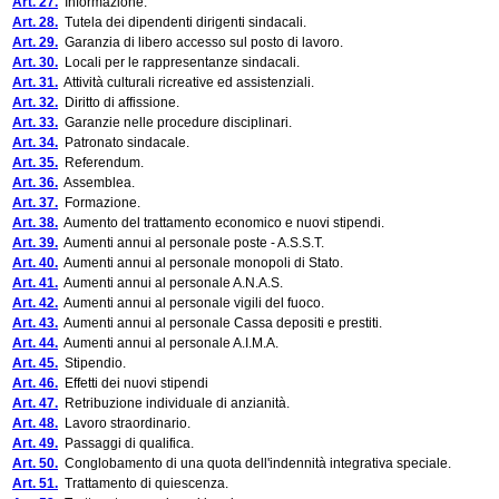
Art. 27.
Informazione.
Art. 28.
Tutela dei dipendenti dirigenti sindacali.
Art. 29.
Garanzia di libero accesso sul posto di lavoro.
Art. 30.
Locali per le rappresentanze sindacali.
Art. 31.
Attività culturali ricreative ed assistenziali.
Art. 32.
Diritto di affissione.
Art. 33.
Garanzie nelle procedure disciplinari.
Art. 34.
Patronato sindacale.
Art. 35.
Referendum.
Art. 36.
Assemblea.
Art. 37.
Formazione.
Art. 38.
Aumento del trattamento economico e nuovi stipendi.
Art. 39.
Aumenti annui al personale poste - A.S.S.T.
Art. 40.
Aumenti annui al personale monopoli di Stato.
Art. 41.
Aumenti annui al personale A.N.A.S.
Art. 42.
Aumenti annui al personale vigili del fuoco.
Art. 43.
Aumenti annui al personale Cassa depositi e prestiti.
Art. 44.
Aumenti annui al personale A.I.M.A.
Art. 45.
Stipendio.
Art. 46.
Effetti dei nuovi stipendi
Art. 47.
Retribuzione individuale di anzianità.
Art. 48.
Lavoro straordinario.
Art. 49.
Passaggi di qualifica.
Art. 50.
Conglobamento di una quota dell'indennità integrativa speciale.
Art. 51.
Trattamento di quiescenza.