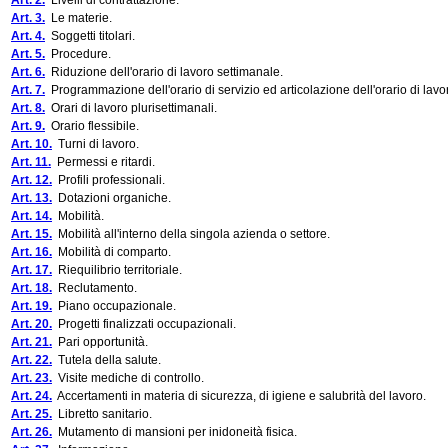
Art. 2.
Livelli di contrattazione.
Art. 3.
Le materie.
Art. 4.
Soggetti titolari.
Art. 5.
Procedure.
Art. 6.
Riduzione dell'orario di lavoro settimanale.
Art. 7.
Programmazione dell'orario di servizio ed articolazione dell'orario di lavo
Art. 8.
Orari di lavoro plurisettimanali.
Art. 9.
Orario flessibile.
Art. 10.
Turni di lavoro.
Art. 11.
Permessi e ritardi.
Art. 12.
Profili professionali.
Art. 13.
Dotazioni organiche.
Art. 14.
Mobilità.
Art. 15.
Mobilità all'interno della singola azienda o settore.
Art. 16.
Mobilità di comparto.
Art. 17.
Riequilibrio territoriale.
Art. 18.
Reclutamento.
Art. 19.
Piano occupazionale.
Art. 20.
Progetti finalizzati occupazionali.
Art. 21.
Pari opportunità.
Art. 22.
Tutela della salute.
Art. 23.
Visite mediche di controllo.
Art. 24.
Accertamenti in materia di sicurezza, di igiene e salubrità del lavoro.
Art. 25.
Libretto sanitario.
Art. 26.
Mutamento di mansioni per inidoneità fisica.