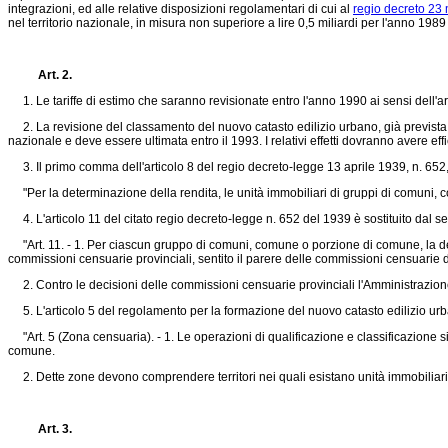
integrazioni, ed alle relative disposizioni regolamentari di cui al
regio decreto 23
nel territorio nazionale, in misura non superiore a lire 0,5 miliardi per l'anno 198
Art. 2.
1. Le tariffe di estimo che saranno revisionate entro l'anno 1990 ai sensi dell'a
2. La revisione del classamento del nuovo catasto edilizio urbano, già prevista
nazionale e deve essere ultimata entro il 1993. I relativi effetti dovranno avere e
3. Il primo comma dell'articolo 8 del regio
decreto-legge 13 aprile 1939, n. 652
"Per la determinazione della rendita, le unità immobiliari di gruppi di comuni, c
4. L'articolo 11 del citato regio
decreto-legge n. 652 del 1939
è sostituito dal s
"Art. 11. - 1. Per ciascun gruppo di comuni, comune o porzione di comune, la determi
commissioni censuarie provinciali, sentito il parere delle commissioni censuarie di
2. Contro le decisioni delle commissioni censuarie provinciali l'Amministrazione 
5. L'articolo 5 del regolamento per la formazione del nuovo catasto edilizio u
"Art. 5 (Zona censuaria). - 1. Le operazioni di qualificazione e classificazione 
comune.
2. Dette zone devono comprendere territori nei quali esistano unità immobiliari s
Art. 3.