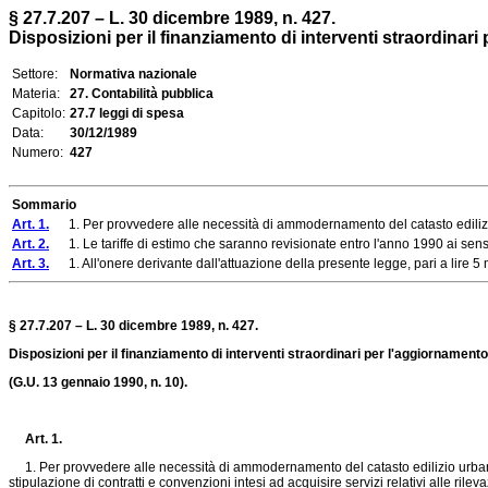
§ 27.7.207 – L. 30 dicembre 1989, n. 427.
Disposizioni per il finanziamento di interventi straordinari
Settore:
Normativa nazionale
Materia:
27. Contabilità pubblica
Capitolo:
27.7 leggi di spesa
Data:
30/12/1989
Numero:
427
Sommario
Art. 1.
1. Per provvedere alle necessità di ammodernamento del catasto edilizio urba
Art. 2.
1. Le tariffe di estimo che saranno revisionate entro l'anno 1990 ai sensi d
Art. 3.
1. All'onere derivante dall'attuazione della presente legge, pari a lire 5 mil
§ 27.7.207 – L. 30 dicembre 1989, n. 427.
Disposizioni per il finanziamento di interventi straordinari per l'aggiornamento 
(G.U. 13 gennaio 1990, n. 10).
Art. 1.
1. Per provvedere alle necessità di ammodernamento del catasto edilizio urbano e de
stipulazione di contratti e convenzioni intesi ad acquisire servizi relativi alle ri