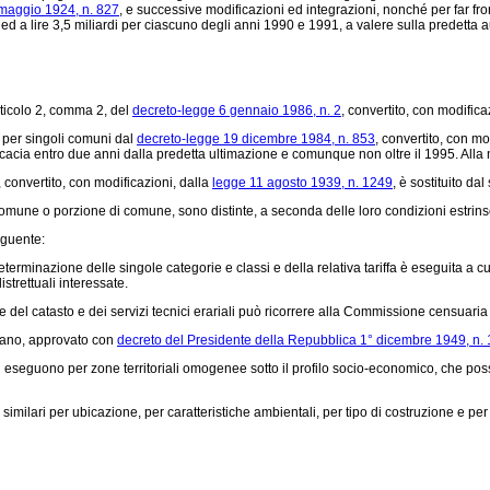
 maggio 1924, n. 827
, e successive modificazioni ed integrazioni, nonché per far fro
9 ed a lire 3,5 miliardi per ciascuno degli anni 1990 e 1991, a valere sulla predetta 
rticolo 2, comma 2, del
decreto-legge 6 gennaio 1986, n. 2
, convertito, con modifica
 per singoli comuni dal
decreto-legge 19 dicembre 1984, n. 853
, convertito, con mo
fficacia entro due anni dalla predetta ultimazione e comunque non oltre il 1995. Alla
, convertito, con modificazioni, dalla
legge 11 agosto 1939, n. 1249
, è sostituito da
omune o porzione di comune, sono distinte, a seconda delle loro condizioni estrinse
eguente:
nazione delle singole categorie e classi e della relativa tariffa è eseguita a cura d
strettuali interessate.
del catasto e dei servizi tecnici erariali può ricorrere alla Commissione censuaria 
rbano, approvato con
decreto del Presidente della Repubblica 1° dicembre 1949, n.
si eseguono per zone territoriali omogenee sotto il profilo socio-economico, che p
imilari per ubicazione, per caratteristiche ambientali, per tipo di costruzione e p