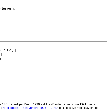
 terreni.
di lire [...]
.]
[...]
18,5 miliardi per l'anno 1990 e di lire 40 miliardi per l'anno 1991, per la
del
regio decreto 18 novembre 1923, n. 2440
, e successive modificazioni ed