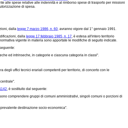
nte alle spese relative alle indennità e al rimborso spese di trasporto per missioni
autorizzazione di spesa.
zioni, dalla
legge 7 marzo 1986, n. 60,
avranno vigore dal 1° gennaio 1991.
dificazioni, dalla
legge 17 febbraio 1985, n. 17
, è estesa all'intero territorio
 normativa vigente in materia sono apportate le modifiche di seguito indicate.
l seguente:
che ed intrinseche, in categorie e ciascuna categoria in classi".
egli uffici tecnici erariali competenti per territorio, di concerto con le
centrale".
 1142
, è sostituito dal seguente:
ossono comprendere gruppi di comuni amministrativi, singoli comuni o porzioni di
er prevalente destinazione socio-economica".