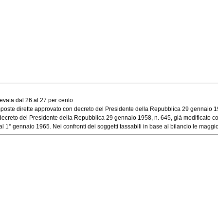
evata dal 26 al 27 per cento
mposte dirette approvato con decreto del Presidente della Repubblica 29 gennaio 1958
ecreto del Presidente della Repubblica 29 gennaio 1958, n. 645, già modificato con 
 1° gennaio 1965. Nei confronti dei soggetti tassabili in base al bilancio le maggiora