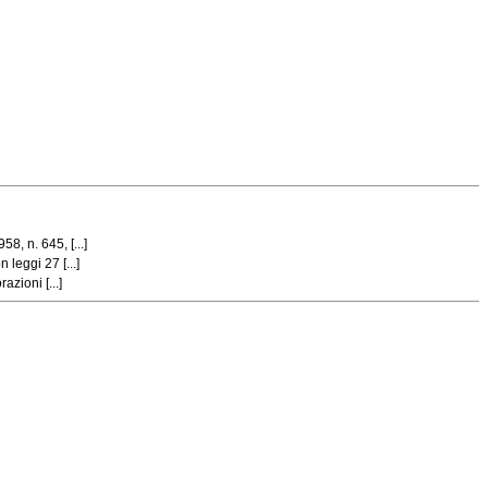
, n. 645, [...]
leggi 27 [...]
zioni [...]