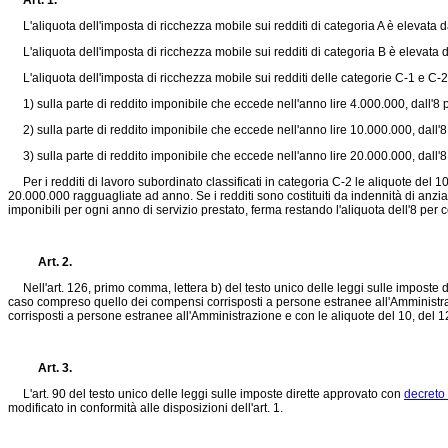
Art. 1.
L'aliquota dell'imposta di ricchezza mobile sui redditi di categoria A è elevata d
L'aliquota dell'imposta di ricchezza mobile sui redditi di categoria B è elevata d
L'aliquota dell'imposta di ricchezza mobile sui redditi delle categorie C-1 e C-2
1) sulla parte di reddito imponibile che eccede nell'anno lire 4.000.000, dall'8 p
2) sulla parte di reddito imponibile che eccede nell'anno lire 10.000.000, dall'8
3) sulla parte di reddito imponibile che eccede nell'anno lire 20.000.000, dall'8
Per i redditi di lavoro subordinato classificati in categoria C-2 le aliquote del 1
20.000.000 ragguagliate ad anno. Se i redditi sono costituiti da indennità di anzi
imponibili per ogni anno di servizio prestato, ferma restando l'aliquota dell'8 per 
Art. 2.
Nell'art. 126, primo comma, lettera b) del testo unico delle leggi sulle imposte 
caso compreso quello dei compensi corrisposti a persone estranee all'Amministrazi
corrisposti a persone estranee all'Amministrazione e con le aliquote del 10, del 
Art. 3.
L'art. 90 del testo unico delle leggi sulle imposte dirette approvato con
decreto
modificato in conformità alle disposizioni dell'art. 1.