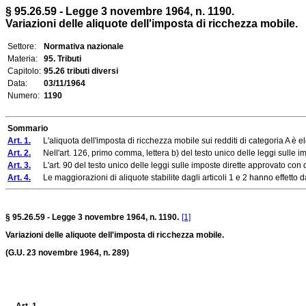
§ 95.26.59 - Legge 3 novembre 1964, n. 1190.
Variazioni delle aliquote dell'imposta di ricchezza mobile.
Settore:
Normativa nazionale
Materia:
95. Tributi
Capitolo:
95.26 tributi diversi
Data:
03/11/1964
Numero:
1190
Sommario
Art. 1.
L'aliquota dell'imposta di ricchezza mobile sui redditi di categoria A è el
Art. 2.
Nell'art. 126, primo comma, lettera b) del testo unico delle leggi sulle i
Art. 3.
L'art. 90 del testo unico delle leggi sulle imposte dirette approvato con d
Art. 4.
Le maggiorazioni di aliquote stabilite dagli articoli 1 e 2 hanno effetto dal
§ 95.26.59 - Legge 3 novembre 1964, n. 1190.
[1]
Variazioni delle aliquote dell'imposta di ricchezza mobile.
(G.U. 23 novembre 1964, n. 289)