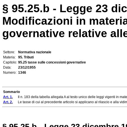
§ 95.25.b - Legge 23 di
Modificazioni in materi
governative relative all
Settore:
Normativa nazionale
Materia:
95. Tributi
Capitolo:
95.25 tasse sulle concessioni governative
Data:
23/12/1955
Numero:
1346
Sommario
Art. 1.
Il n. 183 della tabella allegata A al testo unico delle leggi vigenti in mat
Art. 2.
Le tasse di cui al precedente articolo si applicano al rilascio e alla vidi
§ 95.25.b - Legge 23 dicembre 19