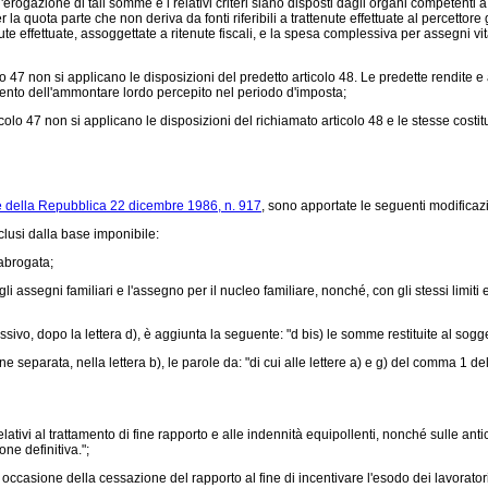
'erogazione di tali somme e i relativi criteri siano disposti dagli organi competenti a d
la quota parte che non deriva da fonti riferibili a trattenute effettuate al percettore
 effettuate, assoggettate a ritenute fiscali, e la spesa complessiva per assegni vital
olo 47 non si applicano le disposizioni del predetto articolo 48. Le predette rendite 
er cento dell'ammontare lordo percepito nel periodo d'imposta;
colo 47 non si applicano le disposizioni del richiamato articolo 48 e le stesse costit
e della Repubblica 22 dicembre 1986, n. 917
, sono apportate le seguenti modificazi
clusi dalla base imponibile:
 abrogata;
) gli assegni familiari e l'assegno per il nucleo familiare, nonché, con gli stessi lim
ivo, dopo la lettera d), è aggiunta la seguente: "d bis) le somme restituite al sogg
eparata, nella lettera b), le parole da: "di cui alle lettere a) e g) del comma 1 dell'ar
ativi al trattamento di fine rapporto e alle indennità equipollenti, nonché sulle anti
ne definitiva.";
ccasione della cessazione del rapporto al fine di incentivare l'esodo dei lavoratori