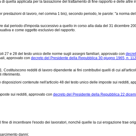
età di quella applicata per la tassazione del trattamento di fine rapporto e delle altr
 prestazioni di lavoro, nel comma 1 bis), secondo periodo, le parole: "a norma dell'
e dal periodo d'imposta successivo a quello in corso alla data del 31 dicembre 2000. 
tinuativa e come oggetto esclusivo del rapporto.
ticoli 27 e 28 del testo unico delle norme sugli assegni familiari, approvato con
decret
onali, approvato con
decreto del Presidente della Repubblica 30 giugno 1965, n. 11
 Costituiscono redditi di lavoro dipendente ai fini contributivi quelli di cui all'art
i riferimento.
 disposizioni contenute nell'articolo 48 del testo unico delle imposte sui redditi, a
mposte sui redditi, approvato con
decreto del Presidente della Repubblica 22 dicem
e di incentivare l'esodo dei lavoratori, nonché quelle la cui erogazione trae origine
isarcimento danni;