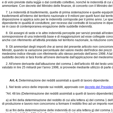
e di volo previste dalla legge o dal contratto collettivo, nonché le indennità di cui 
ammontare. Con decreto del Ministro delle finanze, di concerto con il Ministro del
7. Le indennità di trasferimento, quelle di prima sistemazione e quelle equipolle
trasferimenti all'interno del territorio nazionale e 9 milioni per quelli fuori dal te
disposizione si applica solo per le indennità corrisposte per il primo anno. Le spes
dipendente in qualità di conduttore, per recesso dal contratto di locazione in di
se in caso di contemporanea erogazione delle suddette indennità.
8. Gli assegni di sede e le altre indennità percepite per servizi prestati all'ester
sorresponsione di una indennità base e di maggiorazioni ad esse collegate concorr
anche con riferimento all'attività prestata nel territorio nazionale, la riduzione c
9. Gli ammontari degli importi che ai sensi del presente articolo non concorrono 
Ministri, quando la variazione percentuale del valore medio dell'indice dei prezzi 
medesimo indice rilevato con riferimento allo stesso periodo dell'anno 1998. A tal fi
suddetto decreto si farà fronte all'onere derivante dall'applicazione del medesimo
2. All'onere derivante dall'attuazione del comma 1 dell'articolo 48 del testo uni
valutato in lire 25 miliardi per l'anno 1998, si provvede mediante utilizzo di parte 
Art. 4.
Determinazione dei redditi assimilati a quelli di lavoro dipendente.
1. Nel testo unico delle imposte sui redditi, approvato con
decreto del Preside
"Art. 48 bis (Determinazione dei redditi assimilati a quelli di lavoro dipendente). -
a) ai fini della determinazione del reddito di cui alla lettera a) del comma 1 dell
di produzione e lavoro non concorrono a formare il reddito fino ad un importo non s
b) ai fini della determinazione delle indennità di cui alla lettera g) del comma 1 d