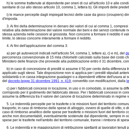
h) le somme trattenute al dipendente per oneri di cui all'articolo 10 e alle condizi
sanitarie di cui allo stesso articolo 10, comma 1, lettera b). Gli importi delle pr
i) le mance percepite dagli impiegati tecnici delle case da gioco (croupiers) diret
d'imposta.
3. Ai fini della determinazione in denaro dei valori di cui al comma 1, compresi quell
relative alla determinazione del valore normale dei beni e dei servizi contenute ne
stessa azienda nelle cessioni al grossista. Non concorre a formare il reddito il va
limite, lo stesso concorre interamente a formare il reddito.
4. Ai fini dell'applicazione del comma 3:
a) per gli autoveicoli indicati nell'articolo 54, comma 1, lettere a), c) e m), del
de
percorrenza convenzionale di 15 mila chilometri calcolato sulla base del costo ch
Ministero delle finanze che provvede alla pubblicazione entro il 31 dicembre, con
b) in caso di concessione di prestiti si assume il 50 per cento della differenza tra
applicato sugli stessi. Tale disposizione non si applica per i prestiti stipulati ant
solidarietà o in cassa integrazione guadagni o a dipendenti vittime dell'usura ai 
del
decreto-legge 31 dicembre 1991, n. 419
, convertito con modificazioni, dalla
l
c) per i fabbricati concessi in locazione, in uso o in comodato, si assume la diffe
corrisposto per il godimento del fabbricato stesso. Per i fabbricati concessi in con
assume la differenza tra il valore del canone di locazione determinato in regime v
5. Le indennità percepite per le trasferte o le missioni fuori del territorio comunal
trasporto; in caso di rimborso delle spese di alloggio, ovvero di quelle di vitto, o di a
caso di rimborso analitico delle spese per trasferte o missioni fuori del territorio 
anche non documentabili, eventualmente sostenute dal dipendente, sempre in occasion
spese per le trasferte nell'ambito del territorio comunale, tranne i rimborsi di sp
6. Le indennità e le maggiorazioni di retribuzione spettanti ai lavoratori tenuti pe