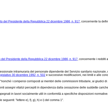
to del Presidente della Repubblica 22 dicembre 1986, n. 917
, concernente la defin
o del Presidente della Repubblica 22 dicembre 1986, n. 917
, concernente i redditi 
rofessionale intramuraria del personale dipendente del Servizio sanitario nazionale, 
egislativo 30 dicembre 1992, n. 502
e successive modificazioni, nei limiti e alle cond
 "nonché i compensi corrisposti ai membri delle commissioni tributarie, ai giudici di 
nti assegni vitalizi percepiti in dipendenza dalla cessazione delle suddette cariche
mpegnati in lavori socialmente utili in conformità a specifiche disposizioni normative.
 seguenti: "lettere e), f), g), h) e i) del comma 1".