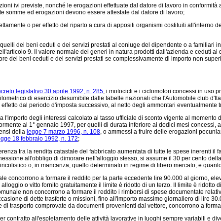
oni ivi previste, nonché le erogazioni effettuate dal datore di lavoro in conformità a
edette somme ed erogazioni devono essere attestate dal datore di lavoro;
tamente o per effetto del riparto a cura di appositi organismi costituiti all'interno
i dei beni ceduti e dei servizi prestati al coniuge del dipendente o a familiari indicat
ll'articolo 9. Il valore normale dei generi in natura prodotti dall'azienda e ceduti 
lore dei beni ceduti e dei servizi prestati se complessivamente di importo non superio
creto legislativo 30 aprile 1992, n. 285
, i motocicli e i ciclomotori concessi in uso
ilometrico di esercizio desumibile dalle tabelle nazionali che l'Automobile club d'
 effetto dal periodo d'imposta successivo, al netto degli ammontari eventualmente tr
 l'importo degli interessi calcolato al tasso ufficiale di sconto vigente al momento d
eriormente al 1° gennaio 1997, per quelli di durata inferiore ai dodici mesi concessi, a
sensi della
legge 7 marzo 1996, n. 108
, o ammessi a fruire delle erogazioni pecuniar
egge 18 febbraio 1992, n. 172
;
renza tra la rendita catastale del fabbricato aumentata di tutte le spese inerenti il 
nessione all'obbligo di dimorare nell'alloggio stesso, si assume il 30 per cento della 
incolistico o, in mancanza, quello determinato in regime di libero mercato, e quanto
e concorrono a formare il reddito per la parte eccedente lire 90.000 al giorno, elevat
lloggio o vitto fornito gratuitamente il limite è ridotto di un terzo. Il limite è ridotto 
comunale non concorrono a formare il reddito i rimborsi di spese documentate relative a
e di dette trasferte o missioni, fino all'importo massimo giornaliero di lire 30.000,
ese di trasporto comprovate da documenti provenienti dal vettore, concorrono a formar
r contratto all'espletamento delle attività lavorative in luoghi sempre variabili e di