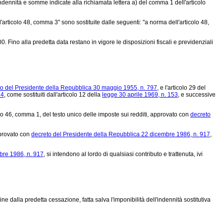
e indennità e somme indicate alla richiamata lettera a) del comma 1 dell'articolo
articolo 48, comma 3" sono sostituite dalle seguenti: "a norma dell'articolo 48,
Fino alla predetta data restano in vigore le disposizioni fiscali e previdenziali
o del Presidente della Repubblica 30 maggio 1955, n. 797
, e l'articolo 29 del
24
, come sostituiti dall'articolo 12 della
legge 30 aprile 1969, n. 153
, e successive
icolo 46, comma 1, del testo unico delle imposte sui redditi, approvato con
decreto
pprovato con
decreto del Presidente della Repubblica 22 dicembre 1986, n. 917
,
bre 1986, n. 917
, si intendono al lordo di qualsiasi contributo e trattenuta, ivi
 dalla predetta cessazione, fatta salva l'imponibilità dell'indennità sostitutiva