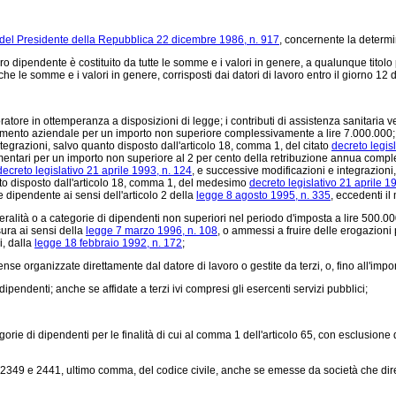
 del Presidente della Repubblica 22 dicembre 1986, n. 917
, concernente la determi
o dipendente è costituito da tutte le somme e i valori in genere, a qualunque titolo 
he le somme e i valori in genere, corrisposti dai datori di lavoro entro il giorno 12
oratore in ottemperanza a disposizioni di legge; i contributi di assistenza sanitaria 
olamento aziendale per un importo non superiore complessivamente a lire 7.000.000; 
ntegrazioni, salvo quanto disposto dall'articolo 18, comma 1, del citato
decreto legis
mentari per un importo non superiore al 2 per cento della retribuzione annua com
decreto legislativo 21 aprile 1993, n. 124
, e successive modificazioni e integrazion
to disposto dall'articolo 18, comma 1, del medesimo
decreto legislativo 21 aprile 1
re dipendente ai sensi dell'articolo 2 della
legge 8 agosto 1995, n. 335
, eccedenti il
eralità o a categorie di dipendenti non superiori nel periodo d'imposta a lire 500.0
sura ai sensi della
legge 7 marzo 1996, n. 108
, o ammessi a fruire delle erogazioni 
i, dalla
legge 18 febbraio 1992, n. 172
;
e organizzate direttamente dal datore di lavoro o gestite da terzi, o, fino all'import
dipendenti; anche se affidate a terzi ivi compresi gli esercenti servizi pubblici;
e di dipendenti per le finalità di cui al comma 1 dell'articolo 65, con esclusione di q
coli 2349 e 2441, ultimo comma, del codice civile, anche se emesse da società che di