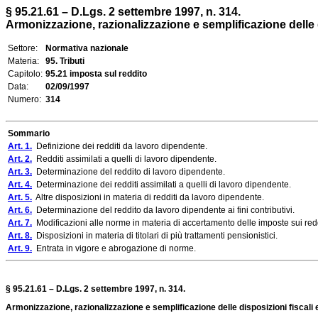
§ 95.21.61 – D.Lgs. 2 settembre 1997, n. 314.
Armonizzazione, razionalizzazione e semplificazione delle dis
Settore:
Normativa nazionale
Materia:
95. Tributi
Capitolo:
95.21 imposta sul reddito
Data:
02/09/1997
Numero:
314
Sommario
Art. 1.
Definizione dei redditi da lavoro dipendente.
Art. 2.
Redditi assimilati a quelli di lavoro dipendente.
Art. 3.
Determinazione del reddito di lavoro dipendente.
Art. 4.
Determinazione dei redditi assimilati a quelli di lavoro dipendente.
Art. 5.
Altre disposizioni in materia di redditi da lavoro dipendente.
Art. 6.
Determinazione del reddito da lavoro dipendente ai fini contributivi.
Art. 7.
Modificazioni alle norme in materia di accertamento delle imposte sui red
Art. 8.
Disposizioni in materia di titolari di più trattamenti pensionistici.
Art. 9.
Entrata in vigore e abrogazione di norme.
§ 95.21.61 – D.Lgs. 2 settembre 1997, n. 314.
Armonizzazione, razionalizzazione e semplificazione delle disposizioni fiscali e