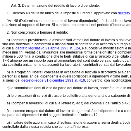
Art. 3.
Determinazione del reddito di lavoro dipendente.
1. L'articolo 48 del testo unico delle imposte sui redditi, approvato con
decreto
"Art. 48 (Determinazione del reddito di lavoro dipendente). - 1. Il reddito di lavor
relazione al rapporto di lavoro. Si considerano percepiti nel periodo d'imposta anc
2. Non concorrono a formare il reddito:
a) i contributi previdenziali e assistenziali versati dal datore di lavoro o dal lav
fine assistenziale in conformità a disposizioni di contratto o di accordo o di reg
di cui al
decreto legislativo 21 aprile 1993, n. 124
, e successive modificazioni e i
medesimi fini, versati dal lavoratore alle medesime forme pensionistiche comple
milioni e 500 mila, a condizione che le fonti istitutive di cui all'articolo 3 del citato
TFR almeno per un importo pari all'ammontare del contributo versato, salvo quan
sia costituita unicamente da accordi tra lavoratori; i contributi versati dal lavorato
b) le erogazioni liberali concesse in occasione di festività o ricorrenze alla gen
personali o familiari del dipendente e quelli corrisposti a dipendenti vittime dell'u
ai sensi del
decreto-legge 31 dicembre 1991, n. 419
, convertito, con modificazion
c) le somministrazioni di vitto da parte del datore di lavoro, nonché quelle in mens
d) le prestazioni di servizi di trasporto collettivo alla generalità o a categorie di 
e) i compensi reversibili di cui alle lettere b) ed f) del comma 1 dell'articolo 47;
f) le somme erogate dal datore di lavoro alla generalità dei dipendenti o a categori
da parte dei dipendenti e dei soggetti indicati nell'articolo 12;
g) il valore delle azioni, in caso di sottoscrizione di azioni ai sensi degli arti
controllate dalla stessa società che controlla l'impresa;