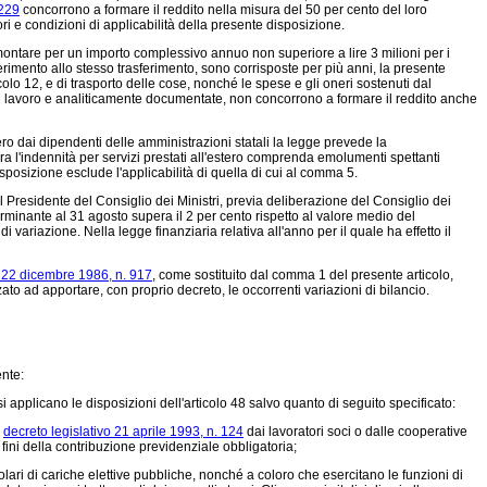
1229
concorrono a formare il reddito nella misura del 50 per cento del loro
i e condizioni di applicabilità della presente disposizione.
montare per un importo complessivo annuo non superiore a lire 3 milioni per i
riferimento allo stesso trasferimento, sono corrisposte per più anni, la presente
colo 12, e di trasporto delle cose, nonché le spese e gli oneri sostenuti dal
 di lavoro e analiticamente documentate, non concorrono a formare il reddito anche
tero dai dipendenti delle amministrazioni statali la legge prevede la
a l'indennità per servizi prestati all'estero comprenda emolumenti spettanti
sposizione esclude l'applicabilità di quella di cui al comma 5.
 Presidente del Consiglio dei Ministri, previa deliberazione del Consiglio dei
erminante al 31 agosto supera il 2 per cento rispetto al valore medio del
 variazione. Nella legge finanziaria relativa all'anno per il quale ha effetto il
 22 dicembre 1986, n. 917
, come sostituito dal comma 1 del presente articolo,
zato ad apportare, con proprio decreto, le occorrenti variazioni di bilancio.
ente:
si applicano le disposizioni dell'articolo 48 salvo quanto di seguito specificato:
l
decreto legislativo 21 aprile 1993, n. 124
dai lavoratori soci o dalle cooperative
fini della contribuzione previdenziale obbligatoria;
olari di cariche elettive pubbliche, nonché a coloro che esercitano le funzioni di