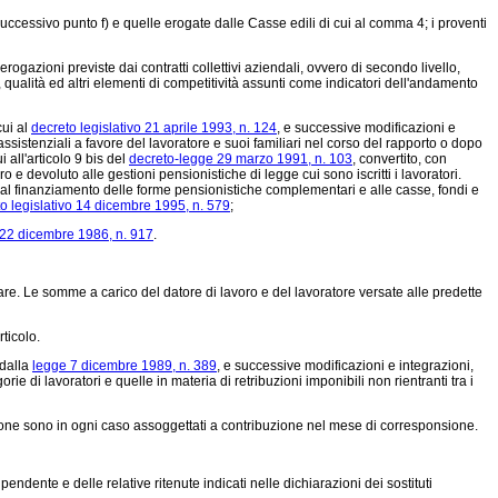
ccessivo punto f) e quelle erogate dalle Casse edili di cui al comma 4; i proventi
e erogazioni previste dai contratti collettivi aziendali, ovvero di secondo livello,
, qualità ed altri elementi di competitività assunti come indicatori dell'andamento
cui al
decreto legislativo 21 aprile 1993, n. 124
, e successive modificazioni e
 assistenziali a favore del lavoratore e suoi familiari nel corso del rapporto o dopo
 all'articolo 9 bis del
decreto-legge 29 marzo 1991, n. 103
, convertito, con
o e devoluto alle gestioni pensionistiche di legge cui sono iscritti i lavoratori.
i al finanziamento delle forme pensionistiche complementari e alle casse, fondi e
o legislativo 14 dicembre 1995, n. 579
;
 22 dicembre 1986, n. 917
.
are. Le somme a carico del datore di lavoro e del lavoratore versate alle predette
ticolo.
 dalla
legge 7 dicembre 1989, n. 389
, e successive modificazioni e integrazioni,
 di lavoratori e quelle in materia di retribuzioni imponibili non rientranti tra i
duzione sono in ogni caso assoggettati a contribuzione nel mese di corresponsione.
endente e delle relative ritenute indicati nelle dichiarazioni dei sostituti