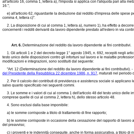
all'articolo 16, comma 1, lettera a), l'imposta si applica con l'aliquota pari alla m
16.";
e) all'articolo 62, riguardante la deduzione dal reddito d'impresa delle spese per
comma 4, lettera c)".
2. La disposizione di cui al comma 1, lettera a), numero 1), ha effetto a decorrer
concernenti i redditi derivanti da lavoro dipendente prestato all'estero in via con
Art. 6.
Determinazione del reddito da lavoro dipendente ai fini contributivi.
1. Gli articoli 1 e 2 del
decreto-legge 1° agosto 1945, n. 692
, recepiti negli ar
testo unico delle disposizioni contro gli infortuni sul lavoro e le malattie professi
modificazioni e integrazioni, sono sostituiti dal seguente:
"Art. 12 (Determinazione del reddito da lavoro dipendente ai fini contributivi). - 1.
del Presidente della Repubblica 22 dicembre 1986, n. 917
, maturati nel periodo d
2. Per il calcolo dei contributi di previdenza e assistenza sociale si applicano le
salvo quanto specificato nei seguenti commi.
3. Le somme e i valori di cui al comma 1 dell'articolo 48 del testo unico delle i
comprese quelle di cui al comma 2, lettera h), dello stesso articolo 48.
4. Sono esclusi dalla base imponibile:
a) le somme corrisposte a titolo di trattamento di fine rapporto;
b) le somme corrisposte in occasione della cessazione del rapporto di lavoro al fin
del preavviso;
c) i proventi e le indennità conseguite, anche in forma assicurativa, a titolo di r