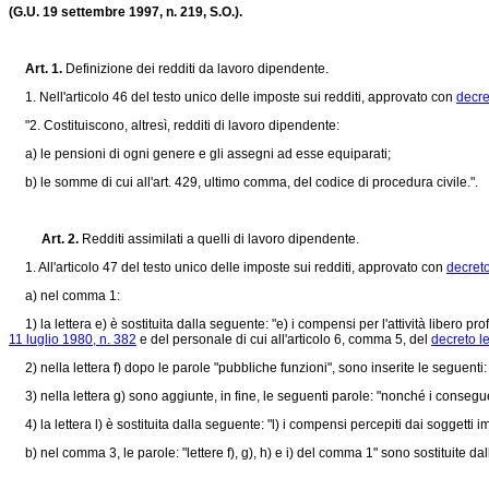
(G.U. 19 settembre 1997, n. 219, S.O.).
Art. 1.
Definizione dei redditi da lavoro dipendente.
1. Nell'articolo 46 del testo unico delle imposte sui redditi, approvato con
decre
"2. Costituiscono, altresì, redditi di lavoro dipendente:
a) le pensioni di ogni genere e gli assegni ad esse equiparati;
b) le somme di cui all'art. 429, ultimo comma, del codice di procedura civile.".
Art. 2.
Redditi assimilati a quelli di lavoro dipendente.
1. All'articolo 47 del testo unico delle imposte sui redditi, approvato con
decret
a) nel comma 1:
1) la lettera e) è sostituita dalla seguente: "e) i compensi per l'attività libero p
11 luglio 1980, n. 382
e del personale di cui all'articolo 6, comma 5, del
decreto l
2) nella lettera f) dopo le parole "pubbliche funzioni", sono inserite le seguenti:
3) nella lettera g) sono aggiunte, in fine, le seguenti parole: "nonché i consegue
4) la lettera l) è sostituita dalla seguente: "l) i compensi percepiti dai soggetti i
b) nel comma 3, le parole: "lettere f), g), h) e i) del comma 1" sono sostituite dalle