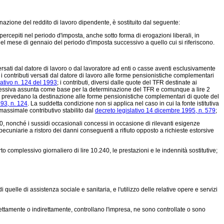
nazione del reddito di lavoro dipendente, è sostituito dal seguente:
percepiti nel periodo d'imposta, anche sotto forma di erogazioni liberali, in
 del mese di gennaio del periodo d'imposta successivo a quello cui si riferiscono.
versati dal datore di lavoro o dal lavoratore ad enti o casse aventi esclusivamente
i contributi versati dal datore di lavoro alle forme pensionistiche complementari
lativo n. 124 del 1993
; i contributi, diversi dalle quote del TFR destinate ai
plessiva assunta come base per la determinazione del TFR e comunque a lire 2
i, prevedano la destinazione alle forme pensionistiche complementari di quote del
993, n. 124
. La suddetta condizione non si applica nel caso in cui la fonte istitutiva
 massimale contributivo stabilito dal
decreto legislativo 14 dicembre 1995, n. 579
;
00, nonché i sussidi occasionali concessi in occasione di rilevanti esigenze
pecuniarie a ristoro dei danni conseguenti a rifiuto opposto a richieste estorsive
o complessivo giornaliero di lire 10.240, le prestazioni e le indennità sostitutive;
uelle di assistenza sociale e sanitaria, e l'utilizzo delle relative opere e servizi
rettamente o indirettamente, controllano l'impresa, ne sono controllate o sono