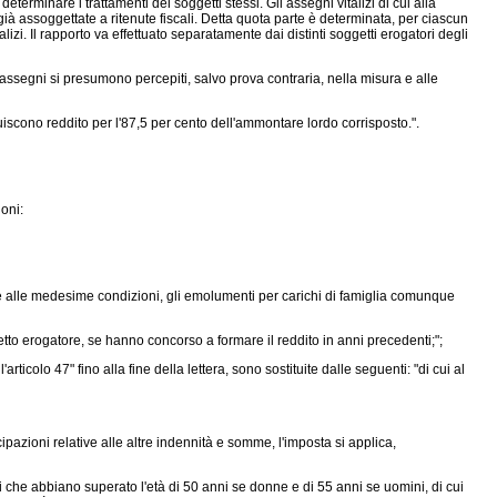
eterminare i trattamenti dei soggetti stessi. Gli assegni vitalizi di cui alla
 già assoggettate a ritenute fiscali. Detta quota parte è determinata, per ciascun
izi. Il rapporto va effettuato separatamente dai distinti soggetti erogatori degli
e assegni si presumono percepiti, salvo prova contraria, nella misura e alle
uiscono reddito per l'87,5 per cento dell'ammontare lordo corrisposto.".
oni:
iti e alle medesime condizioni, gli emolumenti per carichi di famiglia comunque
etto erogatore, se hanno concorso a formare il reddito in anni precedenti;";
ticolo 47" fino alla fine della lettera, sono sostituite dalle seguenti: "di cui al
cipazioni relative alle altre indennità e somme, l'imposta si applica,
 che abbiano superato l'età di 50 anni se donne e di 55 anni se uomini, di cui