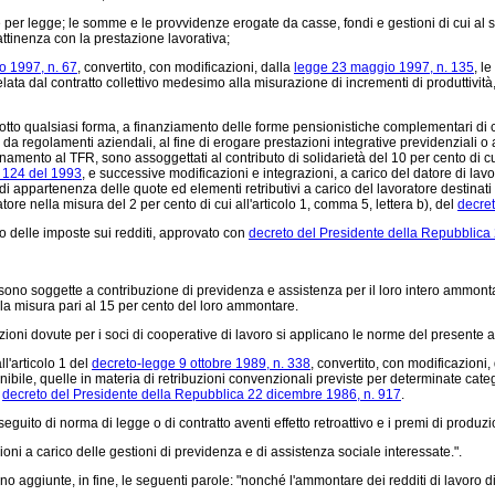
per legge; le somme e le provvidenze erogate da casse, fondi e gestioni di cui al su
attinenza con la prestazione lavorativa;
o 1997, n. 67
, convertito, con modificazioni, dalla
legge 23 maggio 1997, n. 135
, l
elata dal contratto collettivo medesimo alla misurazione di incrementi di produttività
sotto qualsiasi forma, a finanziamento delle forme pensionistiche complementari di 
i o da regolamenti aziendali, al fine di erogare prestazioni integrative previdenziali o
amento al TFR, sono assoggettati al contributo di solidarietà del 10 per cento di cui
. 124 del 1993
, e successive modificazioni e integrazioni, a carico del datore di lavor
i appartenenza delle quote ed elementi retributivi a carico del lavoratore destinat
ratore nella misura del 2 per cento di cui all'articolo 1, comma 5, lettera b), del
decret
ico delle imposte sui redditi, approvato con
decreto del Presidente della Repubblica
 sono soggette a contribuzione di previdenza e assistenza per il loro intero ammont
lla misura pari al 15 per cento del loro ammontare.
ioni dovute per i soci di cooperative di lavoro si applicano le norme del presente ar
l'articolo 1 del
decreto-legge 9 ottobre 1989, n. 338
, convertito, con modificazioni,
e, quelle in materia di retribuzioni convenzionali previste per determinate categorie
n
decreto del Presidente della Repubblica 22 dicembre 1986, n. 917
.
seguito di norma di legge o di contratto aventi effetto retroattivo e i premi di pro
oni a carico delle gestioni di previdenza e di assistenza sociale interessate.".
o aggiunte, in fine, le seguenti parole: "nonché l'ammontare dei redditi di lavoro dip