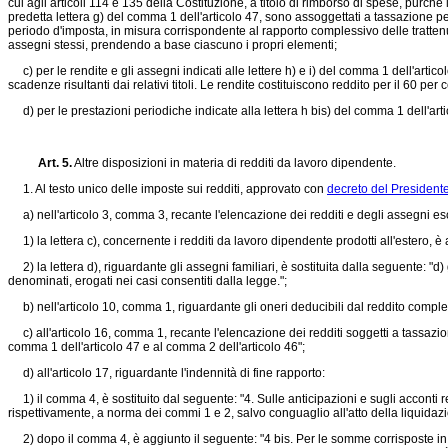
cui agli articoli 114 e 135 della Costituzione, a titolo di rimborso di spese, purché l
predetta lettera g) del comma 1 dell'articolo 47, sono assoggettati a tassazione per 
periodo d'imposta, in misura corrispondente al rapporto complessivo delle trattenute
assegni stessi, prendendo a base ciascuno i propri elementi;
c) per le rendite e gli assegni indicati alle lettere h) e i) del comma 1 dell'artic
scadenze risultanti dai relativi titoli. Le rendite costituiscono reddito per il 60 p
d) per le prestazioni periodiche indicate alla lettera h bis) del comma 1 dell'arti
Art. 5.
Altre disposizioni in materia di redditi da lavoro dipendente.
1. Al testo unico delle imposte sui redditi, approvato con
decreto del President
a) nell'articolo 3, comma 3, recante l'elencazione dei redditi e degli assegni es
1) la lettera c), concernente i redditi da lavoro dipendente prodotti all'estero, è
2) la lettera d), riguardante gli assegni familiari, è sostituita dalla seguente: "d
denominati, erogati nei casi consentiti dalla legge.";
b) nell'articolo 10, comma 1, riguardante gli oneri deducibili dal reddito compless
c) all'articolo 16, comma 1, recante l'elencazione dei redditi soggetti a tassazione s
comma 1 dell'articolo 47 e al comma 2 dell'articolo 46";
d) all'articolo 17, riguardante l'indennità di fine rapporto:
1) il comma 4, è sostituito dal seguente: "4. Sulle anticipazioni e sugli acconti rel
rispettivamente, a norma dei commi 1 e 2, salvo conguaglio all'atto della liquidazio
2) dopo il comma 4, è aggiunto il seguente: "4 bis. Per le somme corrisposte in o