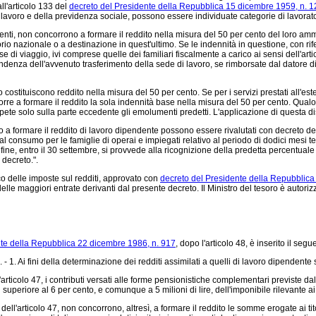
all'articolo 133 del
decreto del Presidente della Repubblica 15 dicembre 1959, n. 
 lavoro e della previdenza sociale, possono essere individuate categorie di lavorator
nti, non concorrono a formare il reddito nella misura del 50 per cento del loro am
rritorio nazionale o a destinazione in quest'ultimo. Se le indennità in questione, con 
e di viaggio, ivi comprese quelle dei familiari fiscalmente a carico ai sensi dell'arti
pendenza dell'avvenuto trasferimento della sede di lavoro, se rimborsate dal datore
o costituiscono reddito nella misura del 50 per cento. Se per i servizi prestati all'es
e a formare il reddito la sola indennità base nella misura del 50 per cento. Qualor
ompete solo sulla parte eccedente gli emolumenti predetti. L'applicazione di questa di
a formare il reddito di lavoro dipendente possono essere rivalutati con decreto del
al consumo per le famiglie di operai e impiegati relativo al periodo di dodici mesi t
ne, entro il 30 settembre, si provvede alla ricognizione della predetta percentuale di
 decreto.".
co delle imposte sul redditi, approvato con
decreto del Presidente della Repubblica
delle maggiori entrate derivanti dal presente decreto. Il Ministro del tesoro è autoriz
nte della Repubblica 22 dicembre 1986, n. 917
, dopo l'articolo 48, è inserito il segu
 1. Ai fini della determinazione dei redditi assimilati a quelli di lavoro dipendente 
'articolo 47, i contributi versati alle forme pensionistiche complementari previste da
uperiore al 6 per cento, e comunque a 5 milioni di lire, dell'imponibile rilevante ai 
ell'articolo 47, non concorrono, altresì, a formare il reddito le somme erogate ai tit