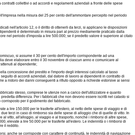
 contratti collettivi o ad accordi e regolamenti aziendali a fronte delle spese
 dell'impresa nella misura del 25 per cento dell'ammontare percepito nel periodo
i nell'articolo 12, o il diritto di ottenerli da terzi, si applicano le disposizioni
ai dipendenti è determinato in misura pari al prezzo mediamente praticato dalla
re nel periodo d'imposta a lire 500.000; se il predetto valore è superiore al citato
 promiscuo, si assume il 30 per cento dell'importo corrispondente ad una
Italia deve elaborare entro il 30 novembre di ciascun anno e comunicare al
attenuti al dipendente;
ella concessione del prestito e l'importo degli interessi calcolato al tasso
 seguito di accordi aziendali, dal datore di lavoro ai dipendenti in contratto di
ie a ristoro dei danni conseguenti a rifiuto opposto a richieste estorsive ai sensi
fabbricato stesso, comprese le utenze non a carico dell'utilizzatore e quanto
predetta differenza. Per i fabbricati che non devono essere iscritti nel catasto si
 corrisposto per il godimento del fabbricato.
e a lire 150.000 per le trasferte all'estero, al netto delle spese di viaggio e di
di due terzi in caso di rimborso sia delle spese di alloggio che di quelle di vitto. In
l vitto, all'alloggio, al viaggio e al trasporto, nonché i rimborsi di altre spese,
 elevate a lire 50.000 per le trasferte all'estero. Le indennità o i rimborsi di
e il reddito.
versi, anche se corrisposte con carattere di continuità, le indennità di navigazione