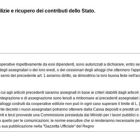
zie e ricupero dei contributi dello Stato.
erative rispettivamente da essi dipendenti, sono autorizzati a dichiarare, entro sei 
i assegnatari o dei loro eredi, o dei cessionari degli alloggi che ottennero l'appro
nsi del precedente art. 1 avranno diritto, se dimostrino la loro buona fede nell'acqu
agli articoli precedenti saranno assegnati in base ai criteri stabiliti dagli articoli [.
egrazione e di assegnazione sono tenuti a rimborsare ai precedenti assegnatari avv
loggi costruiti da cooperative edilizie non può in ogni caso superare il limite di L. [.
te decreto i nuovi assegnatari potranno ottenere dalla Cassa depositi e prestiti un 
 e terzi provvede una Commissione presieduta dai Ministri per i lavori pubblici o pe
n quello per le comunicazioni, le norme esecutive che si renderanno necessarie per [
a sua pubblicazione nella "Gazzetta Ufficiale" del Regno