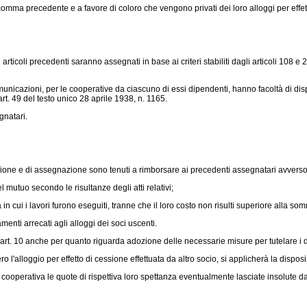
mma precedente e a favore di coloro che vengono privati dei loro alloggi per effett
articoli precedenti saranno assegnati in base ai criteri stabiliti dagli articoli 108 e
omunicazioni, per le cooperative da ciascuno di essi dipendenti, hanno facoltà di d
rt. 49 del testo unico 28 aprile 1938, n. 1165.
gnatari.
ne e di assegnazione sono tenuti a rimborsare ai precedenti assegnatari avverso i q
mutuo secondo le risultanze degli atti relativi;
in cui i lavori furono eseguiti, tranne che il loro costo non risulti superiore alla so
enti arrecati agli alloggi dei soci uscenti.
t. 10 anche per quanto riguarda adozione delle necessarie misure per tutelare i diri
'alloggio per effetto di cessione effettuata da altro socio, si applicherà la disposiz
operativa le quote di rispettiva loro spettanza eventualmente lasciate insolute dai soc