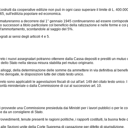
i costruiti da cooperative edilizie non può in ogni caso superare il limite di L. 400.
165, sull'edilizia popolare ed economica.
 matureranno a decorrere dal 1° gennaio 1945 continueranno ad essere corrisposte dal
uccessori a titolo particolare col beneficio della ratizzazione e nelle forme e coi pr
dell'ammortamento, scontandole al saggio del 5%.
ati ai sensi degli articoli 4 e 5.
eto i nuovi assegnatari potranno ottenere dalla Cassa depositi e prestiti un mutuo da
 dello Stato nella stessa misura stabilita pel mutuo originario.
lloggi, della determinazione delle somme da ammettere in via definitiva al benefici
o derogate, le disposizioni tutte del citato testo unico.
creto sono applicabili le agevolazioni fiscali di cui all'art. 149 del citato testo unico
rità ministeriale o dalla Commissione di cui al successivo art. 10.
zi provvede una Commissione presieduta dai Ministri per i lavori pubblici o per le c
e da un consigliere di Stato.
dimenti, tenute presenti le ragioni politiche, i rapporti costituiti, la buona fede degl
e Sezioni unite della Corte Suprema di cassazione per difetto di giurisdizione.