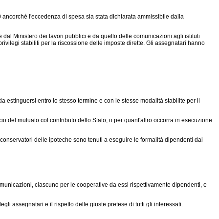
000 ancorchè l'eccedenza di spesa sia stata dichiarata ammissibile dalla
 Ministero dei lavori pubblici e da quello delle comunicazioni agli istituti
ivilegi stabiliti per la riscossione delle imposte dirette. Gli assegnatari hanno
 estinguersi entro lo stesso termine e con le stesse modalità stabilite per il
o del mutuato col contributo dello Stato, o per quant'altro occorra in esecuzione
. I conservatori delle ipoteche sono tenuti a eseguire le formalità dipendenti dai
omunicazioni, ciascuno per le cooperative da essi rispettivamente dipendenti, e
i assegnatari e il rispetto delle giuste pretese di tutti gli interessati.