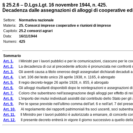
§ 25.2.6 – D.Lgs.Lgt. 16 novembre 1944, n. 425.
Decadenza dalle assegnazioni di alloggi di cooperative edili
Settore:
Normativa nazionale
Materia:
25. Consorzi imprese cooperative e riunioni di imprese
Capitolo:
25.2 consorzi agrari
Data:
16/11/1944
Numero:
425
Sommario
Art. 1.
I Ministri per i lavori pubblici e per le comunicazioni, ciascuno per le coop
Art. 2.
La decadenza di cui al precedente articolo è pronunciata nei confronti degl
Art. 3.
Gli aventi causa a titolo oneroso degli assegnatari dichiarati decaduti a se
Art. 4.
L'art. 106 del testo unico 28 aprile 1938, n. 1165, è abrogato
Art. 5.
Il regio decreto-legge 26 aprile 1928, n. 855, è abrogato
Art. 6.
Gli alloggi risultanti disponibili dopo le reintegrazioni e assegnazioni di cui 
Art. 7.
Coloro che subentrano nell'assegnazione degli alloggi per effetto di reint
Art. 8.
L'importo dei mutui individuali assistiti dal contributo dello Stato per gli al
Art. 9.
Per le spese previste nell'ultimo comma dell'art. 6 e nell'art. 7 del presen
Art. 10.
Al regolamento dei rapporti patrimoniali fra soci uscenti, soci subentranti
Art. 11.
Il Ministro per i lavori pubblici è autorizzato a emanare, di concerto co
Art. 12.
Il presente decreto entrerà in vigore il giorno successivo a quello dell