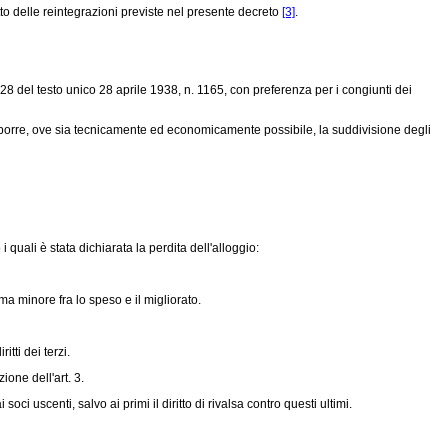
o delle reintegrazioni previste nel presente decreto
[3]
.
 228 del testo unico 28 aprile 1938, n. 1165, con preferenza per i congiunti dei
isporre, ove sia tecnicamente ed economicamente possibile, la suddivisione degli
uali è stata dichiarata la perdita dell'alloggio:
mma minore fra lo speso e il migliorato.
tti dei terzi.
ione dell'art. 3.
i uscenti, salvo ai primi il diritto di rivalsa contro questi ultimi.