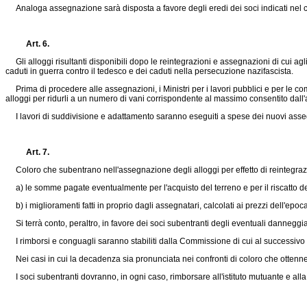
Analoga assegnazione sarà disposta a favore degli eredi dei soci indicati nel co
Art. 6.
Gli alloggi risultanti disponibili dopo le reintegrazioni e assegnazioni di cui agli 
caduti in guerra contro il tedesco e dei caduti nella persecuzione nazifascista.
Prima di procedere alle assegnazioni, i Ministri per i lavori pubblici e per le c
alloggi per ridurli a un numero di vani corrispondente al massimo consentito dall'a
I lavori di suddivisione e adattamento saranno eseguiti a spese dei nuovi asse
Art. 7.
Coloro che subentrano nell'assegnazione degli alloggi per effetto di reintegrazio
a) le somme pagate eventualmente per l'acquisto del terreno e per il riscatto del 
b) i miglioramenti fatti in proprio dagli assegnatari, calcolati ai prezzi dell'epoca 
Si terrà conto, peraltro, in favore dei soci subentranti degli eventuali danneggiam
I rimborsi e conguagli saranno stabiliti dalla Commissione di cui al successivo ar
Nei casi in cui la decadenza sia pronunciata nei confronti di coloro che ottennero l
I soci subentranti dovranno, in ogni caso, rimborsare all'istituto mutuante e alla co