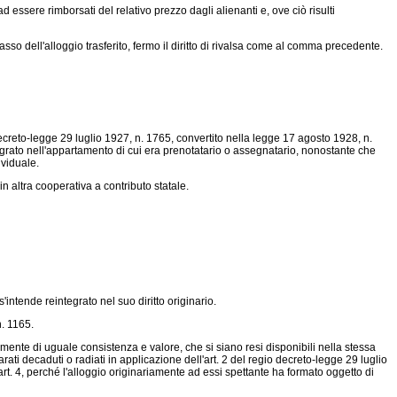
 essere rimborsati del relativo prezzo dagli alienanti e, ove ciò risulti
asso dell'alloggio trasferito, fermo il diritto di rivalsa come al comma precedente.
ecreto-legge 29 luglio 1927, n. 1765
, convertito nella
legge 17 agosto 1928, n.
tegrato nell'appartamento di cui era prenotatario o assegnatario, nonostante che
ividuale.
n altra cooperativa a contributo statale.
intende reintegrato nel suo diritto originario.
n. 1165.
ilmente di uguale consistenza e valore, che si siano resi disponibili nella stessa
rati decaduti o radiati in applicazione dell'art. 2 del regio
decreto-legge 29 luglio
art. 4, perché l'alloggio originariamente ad essi spettante ha formato oggetto di