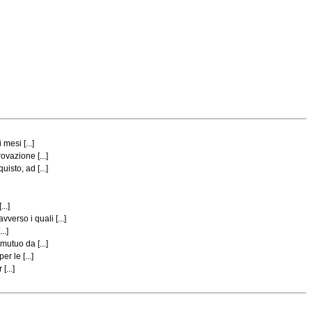
mesi [...]
vazione [...]
isto, ad [...]
..]
erso i quali [...]
..]
mutuo da [...]
r le [...]
...]