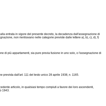
 dalla entrata in vigore del presente decreto, la decadenza dall'assegnazione di
egnazione, non rientravano nelle categorie previste dalle lettere a), b), c), d), f)
e di più appartamenti, sia pure previa fusione in uno solo, o l'assegnazione di
prevista dall'art. 111 del testo unico 28 aprile 1938, n. 1165.
ecedente articolo, in qualsiasi tempo compiuti a favore dei loro ascendenti,
io 1943.