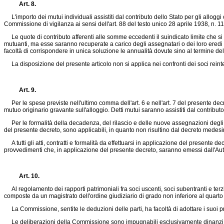
Art. 8.
L'importo dei mutui individuali assistiti dal contributo dello Stato per gli allogg
Commissione di vigilanza ai sensi dell'art. 88 del testo unico 28 aprile 1938, n. 1
Le quote di contributo afferenti alle somme eccedenti il suindicato limite che si
mutuanti, ma esse saranno recuperate a carico degli assegnatari o dei loro eredi o s
facoltà di corrispondere in unica soluzione le annualità dovute sino al termine 
La disposizione del presente articolo non si applica nei confronti dei soci reintegr
Art. 9.
Per le spese previste nell'ultimo comma dell'art. 6 e nell'art. 7 del presente decr
mutuo originario gravante sull'alloggio. Detti mutui saranno assistiti dal contributo
Per le formalità della decadenza, del rilascio e delle nuove assegnazioni degli a
del presente decreto, sono applicabili, in quanto non risultino dal decreto medesim
A tutti gli atti, contratti e formalità da effettuarsi in applicazione del presente de
provvedimenti che, in applicazione del presente decreto, saranno emessi dall'Auto
Art. 10.
Al regolamento dei rapporti patrimoniali fra soci uscenti, soci subentranti e ter
composte da un magistrato dell'ordine giudiziario di grado non inferiore al quarto 
La Commissione, sentite le deduzioni delle parti, ha facoltà di adottare i suoi provve
Le deliberazioni della Commissione sono impugnabili esclusivamente dinanzi all