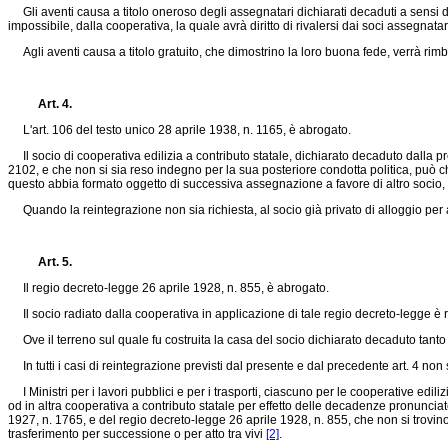
Gli aventi causa a titolo oneroso degli assegnatari dichiarati decaduti a sensi del 
impossibile, dalla cooperativa, la quale avrà diritto di rivalersi dai soci assegnata
Agli aventi causa a titolo gratuito, che dimostrino la loro buona fede, verrà rimbor
Art. 4.
L'art. 106 del testo unico 28 aprile 1938, n. 1165, è abrogato.
Il socio di cooperativa edilizia a contributo statale, dichiarato decaduto dalla p
2102
, e che non si sia reso indegno per la sua posteriore condotta politica, può 
questo abbia formato oggetto di successiva assegnazione a favore di altro socio, e
Quando la reintegrazione non sia richiesta, al socio già privato di alloggio per a
Art. 5.
Il regio
decreto-legge 26 aprile 1928, n. 855
, è abrogato.
Il socio radiato dalla cooperativa in applicazione di tale regio decreto-legge è reint
Ove il terreno sul quale fu costruita la casa del socio dichiarato decaduto tanto ai
In tutti i casi di reintegrazione previsti dal presente e dal precedente art. 4 non s
I Ministri per i lavori pubblici e per i trasporti, ciascuno per le cooperative edil
od in altra cooperativa a contributo statale per effetto delle decadenze pronunciate 
1927, n. 1765
, e del regio
decreto-legge 26 aprile 1928, n. 855
, che non si trovin
trasferimento per successione o per atto tra vivi
[2]
.