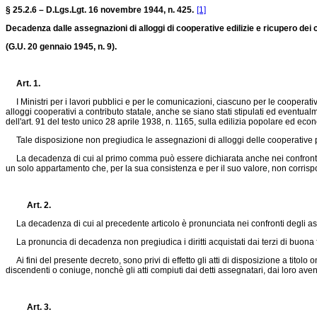
§ 25.2.6 – D.Lgs.Lgt. 16 novembre 1944, n. 425.
[1]
Decadenza dalle assegnazioni di alloggi di cooperative edilizie e ricupero dei c
(G.U. 20 gennaio 1945, n. 9).
Art. 1.
I Ministri per i lavori pubblici e per le comunicazioni, ciascuno per le cooperati
alloggi cooperativi a contributo statale, anche se siano stati stipulati ed eventualmen
dell'art. 91 del testo unico 28 aprile 1938, n. 1165, sulla edilizia popolare ed eco
Tale disposizione non pregiudica le assegnazioni di alloggi delle cooperative prev
La decadenza di cui al primo comma può essere dichiarata anche nei confronti di 
un solo appartamento che, per la sua consistenza e per il suo valore, non corrisp
Art. 2.
La decadenza di cui al precedente articolo è pronunciata nei confronti degli asseg
La pronuncia di decadenza non pregiudica i diritti acquistati dai terzi di buona 
Ai fini del presente decreto, sono privi di effetto gli atti di disposizione a tito
discendenti o coniuge, nonchè gli atti compiuti dai detti assegnatari, dai loro av
Art. 3.