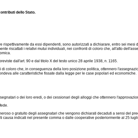
ontributi dello Stato.
ve rispettivamente da essi dipendenti, sono autorizzati a dichiarare, entro sei mesi
te riscattati i relativi mutui individuali, nei confronti di coloro che, all'atto dell'ass
nomica.
iste dall'art. 90 e dal titolo X del testo unico 28 aprile 1938, n. 1165.
coloro che, in conseguenza della loro posizione politica, ottennero l'assegnazion
ondeva alle caratteristiche fissate dalla legge per le case popolari ed economiche.
natari o dei loro eredi, o dei cessionari degli alloggi che ottennero l'approvazione 
fede.
lo oneroso o gratuito degli assegnatari che vengono dichiarati decaduti a sensi del pr
enti causa indicati nel presente comma o dalle cooperative posteriormente al 25 lugl