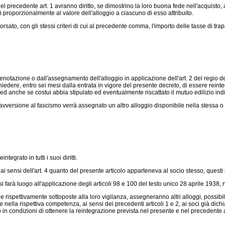
precedente art. 1 avranno diritto, se dimostrino la loro buona fede nell'acquisto, ad
ri proporzionalmente al valore dell'alloggio a ciascuno di esso attribuito.
sato, con gli stessi criteri di cui al precedente comma, l'importo delle tasse di trap
renotazione o dall'assegnamento dell'alloggio in applicazione dell'art. 2 del regio
d
chiedere, entro sei mesi dalla entrata in vigore del presente decreto, di essere rein
d anche se costui abbia stipulato ed eventualmente riscattato il mutuo edilizio ind
vversione al fascismo verrà assegnato un altro alloggio disponibile nella stessa o i
egrato in tutti i suoi diritti.
 sensi dell'art. 4 quanto del presente articolo apparteneva al socio stesso, questi s'
i farà luogo all'applicazione degli articoli 98 e 100 del testo unico 28 aprile 1938, 
izie rispettivamente sottoposte alla loro vigilanza, assegneranno altri alloggi, possib
nella rispettiva competenza, ai sensi dei precedenti articoli 1 e 2, ai soci già dichia
o in condizioni di ottenere la reintegrazione prevista nel presente e nel precedente 