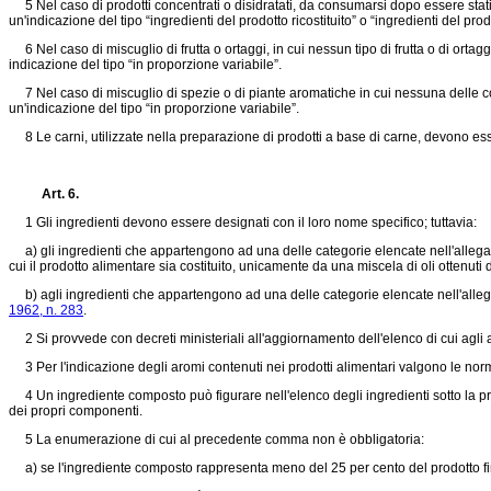
5 Nel caso di prodotti concentrati o disidratati, da consumarsi dopo essere stati 
un'indicazione del tipo “ingredienti del prodotto ricostituito” o “ingredienti del pro
6 Nel caso di miscuglio di frutta o ortaggi, in cui nessun tipo di frutta o di ort
indicazione del tipo “in proporzione variabile”.
7 Nel caso di miscuglio di spezie o di piante aromatiche in cui nessuna delle c
un'indicazione del tipo “in proporzione variabile”.
8 Le carni, utilizzate nella preparazione di prodotti a base di carne, devono es
Art. 6.
1 Gli ingredienti devono essere designati con il loro nome specifico; tuttavia:
a) gli ingredienti che appartengono ad una delle categorie elencate nell'allegato
cui il prodotto alimentare sia costituito, unicamente da una miscela di oli ottenuti
b) agli ingredienti che appartengono ad una delle categorie elencate nell'allegato 
1962, n. 283
.
2 Si provvede con decreti ministeriali all'aggiornamento dell'elenco di cui agli a
3 Per l'indicazione degli aromi contenuti nei prodotti alimentari valgono le norme 
4 Un ingrediente composto può figurare nell'elenco degli ingredienti sotto la p
dei propri componenti.
5 La enumerazione di cui al precedente comma non è obbligatoria:
a) se l'ingrediente composto rappresenta meno del 25 per cento del prodotto fin