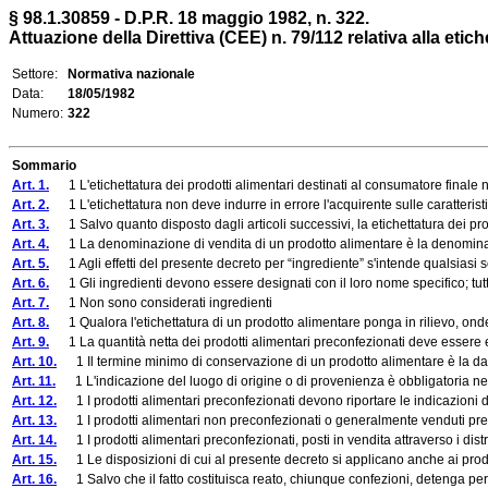
§ 98.1.30859 - D.P.R. 18 maggio 1982, n. 322.
Attuazione della Direttiva (CEE) n. 79/112 relativa alla etiche
Settore:
Normativa nazionale
Data:
18/05/1982
Numero:
322
Sommario
Art. 1.
1 L'etichettatura dei prodotti alimentari destinati al consumatore finale n
Art. 2.
1 L'etichettatura non deve indurre in errore l'acquirente sulle caratteristic
Art. 3.
1 Salvo quanto disposto dagli articoli successivi, la etichettatura dei pro
Art. 4.
1 La denominazione di vendita di un prodotto alimentare è la denominazion
Art. 5.
1 Agli effetti del presente decreto per “ingrediente” s'intende qualsiasi so
Art. 6.
1 Gli ingredienti devono essere designati con il loro nome specifico; tut
Art. 7.
1 Non sono considerati ingredienti
Art. 8.
1 Qualora l'etichettatura di un prodotto alimentare ponga in rilievo, onde dif
Art. 9.
1 La quantità netta dei prodotti alimentari preconfezionati deve essere espress
Art. 10.
1 Il termine minimo di conservazione di un prodotto alimentare è la data
Art. 11.
1 L'indicazione del luogo di origine o di provenienza è obbligatoria nel ca
Art. 12.
1 I prodotti alimentari preconfezionati devono riportare le indicazioni di c
Art. 13.
1 I prodotti alimentari non preconfezionati o generalmente venduti previo
Art. 14.
1 I prodotti alimentari preconfezionati, posti in vendita attraverso i distr
Art. 15.
1 Le disposizioni di cui al presente decreto si applicano anche ai prodot
Art. 16.
1 Salvo che il fatto costituisca reato, chiunque confezioni, detenga per 