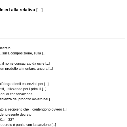
ed alla relativa [...]
decreto
 sulla composizione, sulla [...]
il nome consacrato da usi e [...]
un prodotto alimentare, ancora [...]
ù ingredienti essenziali per [...]
utilizzando per i primi il [...]
ioni di conservazione
nienza del prodotto ovvero nel [...]
ai recipienti che li contengono ovvero [...]
3 del presente decreto
51, n. 327
ecreto è punito con la sanzione [...]