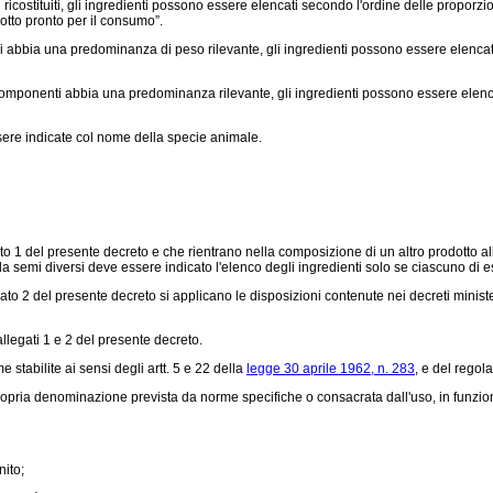
ricostituiti, gli ingredienti possono essere elencati secondo l'ordine delle proporzi
dotto pronto per il consumo”.
aggi abbia una predominanza di peso rilevante, gli ingredienti possono essere elenc
omponenti abbia una predominanza rilevante, gli ingredienti possono essere elenca
sere indicate col nome della specie animale.
 1 del presente decreto e che rientrano nella composizione di un altro prodotto ali
 da semi diversi deve essere indicato l'elenco degli ingredienti solo se ciascuno di e
2 del presente decreto si applicano le disposizioni contenute nei decreti ministerial
llegati 1 e 2 del presente decreto.
stabilite ai sensi degli artt. 5 e 22 della
legge 30 aprile 1962, n. 283
, e del rego
ropria denominazione prevista da norme specifiche o consacrata dall'uso, in funz
ito;