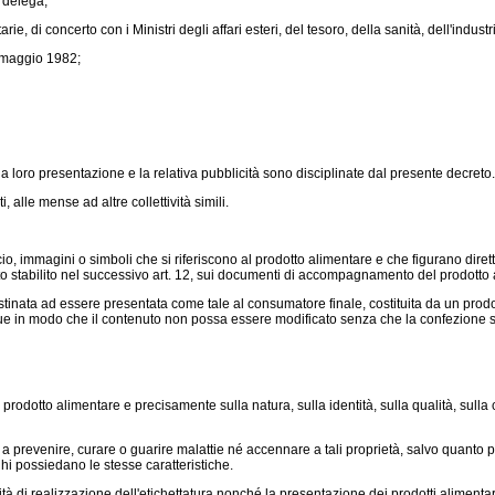
 delega;
 di concerto con i Ministri degli affari esteri, del tesoro, della sanità, dell'industri
3 maggio 1982;
a loro presentazione e la relativa pubblicità sono disciplinate dal presente decreto.
 alle mense ad altre collettività simili.
o, immagini o simboli che si riferiscono al prodotto alimentare e che figurano diret
anto stabilito nel successivo art. 12, sui documenti di accompagnamento del prodotto
tinata ad essere presentata come tale al consumatore finale, costituita da un prodot
e in modo che il contenuto non possa essere modificato senza che la confezione si
prodotto alimentare e precisamente sulla natura, sulla identità, sulla qualità, sulla c
 a prevenire, curare o guarire malattie né accennare a tali proprietà, salvo quanto p
ghi possiedano le stesse caratteristiche.
à di realizzazione dell'etichettatura nonché la presentazione dei prodotti alimentari 