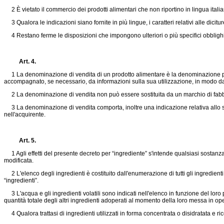
2 È vietato il commercio dei prodotti alimentari che non riportino in lingua itali
3 Qualora le indicazioni siano fornite in più lingue, i caratteri relativi alle dicitur
4 Restano ferme le disposizioni che impongono ulteriori o più specifici obblighi ai
Art. 4.
1 La denominazione di vendita di un prodotto alimentare è la denominazione prev
accompagnato, se necessario, da informazioni sulla sua utilizzazione, in modo da 
2 La denominazione di vendita non può essere sostituita da un marchio di fabb
3 La denominazione di vendita comporta, inoltre una indicazione relativa allo stat
nell'acquirente.
Art. 5.
1 Agli effetti del presente decreto per “ingrediente” s'intende qualsiasi sostanza,
modificata.
2 L'elenco degli ingredienti è costituito dall'enumerazione di tutti gli ingredie
“ingredienti”.
3 L'acqua e gli ingredienti volatili sono indicati nell'elenco in funzione del loro
quantità totale degli altri ingredienti adoperati al momento della loro messa in op
4 Qualora trattasi di ingredienti utilizzati in forma concentrata o disidratata e r