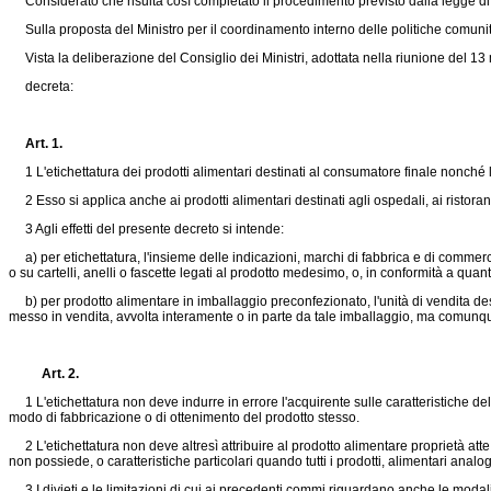
Considerato che risulta così completato il procedimento previsto dalla legge di
Sulla proposta del Ministro per il coordinamento interno delle politiche comunitarie,
Vista la deliberazione del Consiglio dei Ministri, adottata nella riunione del 1
decreta:
Art. 1.
1 L'etichettatura dei prodotti alimentari destinati al consumatore finale nonché l
2 Esso si applica anche ai prodotti alimentari destinati agli ospedali, ai ristoranti,
3 Agli effetti del presente decreto si intende:
a) per etichettatura, l'insieme delle indicazioni, marchi di fabbrica e di commerci
o su cartelli, anelli o fascette legati al prodotto medesimo, o, in conformità a qu
b) per prodotto alimentare in imballaggio preconfezionato, l'unità di vendita des
messo in vendita, avvolta interamente o in parte da tale imballaggio, ma comunqu
Art. 2.
1 L'etichettatura non deve indurre in errore l'acquirente sulle caratteristiche del 
modo di fabbricazione o di ottenimento del prodotto stesso.
2 L'etichettatura non deve altresì attribuire al prodotto alimentare proprietà atte
non possiede, o caratteristiche particolari quando tutti i prodotti, alimentari analo
3 I divieti e le limitazioni di cui ai precedenti commi riguardano anche le modalit