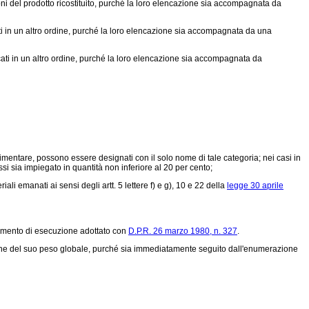
oni del prodotto ricostituito, purché la loro elencazione sia accompagnata da
ati in un altro ordine, purché la loro elencazione sia accompagnata da una
ti in un altro ordine, purché la loro elencazione sia accompagnata da
mentare, possono essere designati con il solo nome di tale categoria; nei casi in
ssi sia impiegato in quantità non inferiore al 20 per cento;
i emanati ai sensi degli artt. 5 lettere f) e g), 10 e 22 della
legge 30 aprile
lamento di esecuzione adottato con
D.P.R. 26 marzo 1980, n. 327
.
ione del suo peso globale, purché sia immediatamente seguito dall'enumerazione