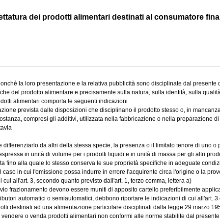
ttatura dei prodotti alimentari destinati al consumatore finale 
onché la loro presentazione e la relativa pubblicità sono disciplinate dal presente 
he del prodotto alimentare e precisamente sulla natura, sulla identità, sulla qualità,
dotti alimentari comporta le seguenti indicazioni
e prevista dalle disposizioni che disciplinano il prodotto stesso o, in mancanza, 
stanza, compresi gli additivi, utilizzata nella fabbricazione o nella preparazione di 
tavia
ferenziarlo da altri della stessa specie, la presenza o il limitato tenore di uno o pi
a in unità di volume per i prodotti liquidi e in unità di massa per gli altri prodotti, 
 fino alla quale lo stesso conserva le sue proprietà specifiche in adeguate condiz
so in cui l'omissione possa indurre in errore l'acquirente circa l'origine o la prove
ui all'art. 3, secondo quanto previsto dall'art. 1, terzo comma, lettera a)
 frazionamento devono essere muniti di apposito cartello preferibilmente applicato 
ibutori automatici o semiautomatici, debbono riportare le indicazioni di cui all'art. 
ti destinati ad una alimentazione particolare disciplinati dalla legge 29 marzo 19
vendere o venda prodotti alimentari non conformi alle norme stabilite dal presente d