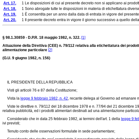
Art. 17.
1 Le disposizioni di cui al presente decreto non si applicano ai prodotti
Art. 18.
1 Sono abrogate tutte le disposizioni in materia di etichettatura diverse 
Art. 19.
1 È consentita per un anno dalla data di entrata in vigore del presente dec
Art. 20.
1 Il presente decreto entra in vigore il giorno successivo a quello della
§ 98.1.30859 - D.P.R. 18 maggio 1982, n. 322.
[1]
Attuazione della Direttiva (CEE) n. 79/112 relativa alla etichettatura dei prodot
alimentazione particolare
[2]
(G.U. 9 giugno 1982, n. 156)
IL PRESIDENTE DELLA REPUBBLICA
Visti gli articoli 76 e 87 della Costituzione;
Vista la
legge 9 febbraio 1982, n. 42
, recante delega al Governo ad emanare n
Viste le direttive n. 79/112 del 18 dicembre 1978 e n. 77/94 del 21 dicembre 197
relativa pubblicità, ed i prodotti alimentari destinati ad una alimentazione particol
Considerato che in data 25 febbraio 1982, ai termini dell'art. 1 della
legge 9 fe
ivi previsti;
Tenuto conto delle osservazioni formulate in sede parlamentare;