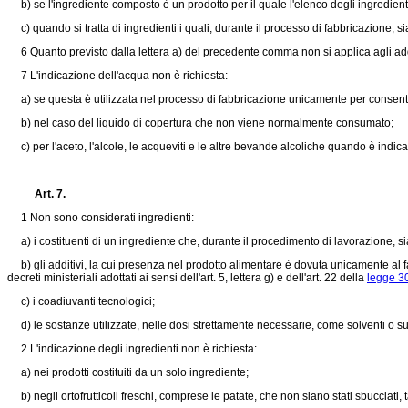
b) se l'ingrediente composto è un prodotto per il quale l'elenco degli ingredient
c) quando si tratta di ingredienti i quali, durante il processo di fabbricazione, 
6 Quanto previsto dalla lettera a) del precedente comma non si applica agli additivi
7 L'indicazione dell'acqua non è richiesta:
a) se questa è utilizzata nel processo di fabbricazione unicamente per consentire 
b) nel caso del liquido di copertura che non viene normalmente consumato;
c) per l'aceto, l'alcole, le acqueviti e le altre bevande alcoliche quando è indica
Art. 7.
1 Non sono considerati ingredienti:
a) i costituenti di un ingrediente che, durante il procedimento di lavorazione, s
b) gli additivi, la cui presenza nel prodotto alimentare è dovuta unicamente al fa
decreti ministeriali adottati ai sensi dell'art. 5, lettera g) e dell'art. 22 della
legge 30
c) i coadiuvanti tecnologici;
d) le sostanze utilizzate, nelle dosi strettamente necessarie, come solventi o suppo
2 L'indicazione degli ingredienti non è richiesta:
a) nei prodotti costituiti da un solo ingrediente;
b) negli ortofrutticoli freschi, comprese le patate, che non siano stati sbucciati, 