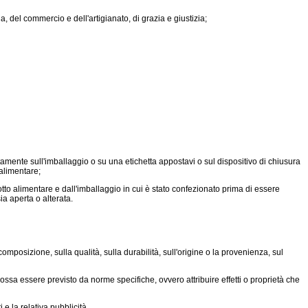
a, del commercio e dell'artigianato, di grazia e giustizia;
tamente sull'imballaggio o su una etichetta appostavi o sul dispositivo di chiusura
 alimentare;
to alimentare e dall'imballaggio in cui è stato confezionato prima di essere
a aperta o alterata.
omposizione, sulla qualità, sulla durabilità, sull'origine o la provenienza, sul
ossa essere previsto da norme specifiche, ovvero attribuire effetti o proprietà che
e la relativa pubblicità.