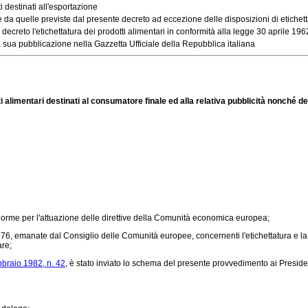
 destinati all'esportazione
da quelle previste dal presente decreto ad eccezione delle disposizioni di etichetta
reto l'etichettatura dei prodotti alimentari in conformità alla legge 30 aprile 1962, 
 sua pubblicazione nella Gazzetta Ufficiale della Repubblica italiana
ti alimentari destinati al consumatore finale ed alla relativa pubblicità nonché del
orme per l'attuazione delle direttive della Comunità economica europea;
6, emanate dal Consiglio delle Comunità europee, concernenti l'etichettatura e la p
are;
bbraio 1982, n. 42
, è stato inviato lo schema del presente provvedimento ai Presid