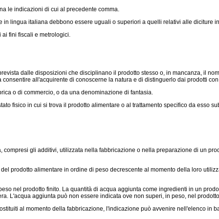
ana le indicazioni di cui al precedente comma.
e in lingua italiana debbono essere uguali o superiori a quelli relativi alle diciture in
 fini fiscali e metrologici.
ista dalle disposizioni che disciplinano il prodotto stesso o, in mancanza, il nom
consentire all'acquirente di conoscerne la natura e di distinguerlo dai prodotti con
rica o di commercio, o da una denominazione di fantasia.
o fisico in cui si trova il prodotto alimentare o al trattamento specifico da esso 
 compresi gli additivi, utilizzata nella fabbricazione o nella preparazione di un pro
nti del prodotto alimentare in ordine di peso decrescente al momento della loro util
 peso nel prodotto finito. La quantità di acqua aggiunta come ingredienti in un prodot
era. L'acqua aggiunta può non essere indicata ove non superi, in peso, nel prodotto f
icostituiti al momento della fabbricazione, l'indicazione può avvenire nell'elenco in 