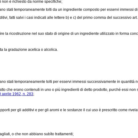
i non è richiesto da norme specifiche;
siano stati temporaneamente tolti da un ingrediente composto per esservi immessi di 
, fatti salvi i casi indicati alle lettere b) e c) del primo comma del successivo art.
la ricostruzione nel suo stato di origine di un ingrediente utilizzato in forma conce
ta la gradazione acetica o alcolica.
iano stati temporaneamente tolti per esservi immessi successivamente in quantità no
tto che erano contenuti in uno o più ingredienti di detto prodotto, purché essi non 
 aprile 1962, n. 283
;
rti per gli additivi e per gli aromi e le sostanze il cui uso è prescritto come rivela
tagliati, o che non abbiano subìto trattamenti;