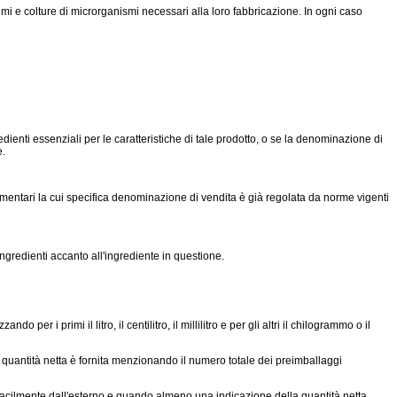
zimi e colture di microrganismi necessari alla loro fabbricazione. In ogni caso
edienti essenziali per le caratteristiche di tale prodotto, o se la denominazione di
e.
imentari la cui specifica denominazione di vendita è già regolata da norme vigenti
redienti accanto all'ingrediente in questione.
er i primi il litro, il centilitro, il millilitro e per gli altri il chilogrammo o il
a quantità netta è fornita menzionando il numero totale dei preimballaggi
acilmente dall'esterno e quando almeno una indicazione della quantità netta