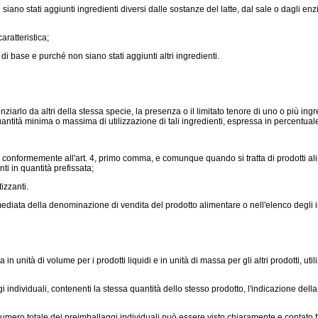
siano stati aggiunti ingredienti diversi dalle sostanze del latte, dal sale o dagli en
ratteristica;
 base e purché non siano stati aggiunti altri ingredienti.
iarlo da altri della stessa specie, la presenza o il limitato tenore di uno o più ingr
uantità minima o massima di utilizzazione di tali ingredienti, espressa in percentual
 conformemente all'art. 4, primo comma, e comunque quando si tratta di prodotti al
i in quantità prefissata;
izzanti.
ata della denominazione di vendita del prodotto alimentare o nell'elenco degli ing
 di volume per i prodotti liquidi e in unità di massa per gli altri prodotti, utilizzando p
ndividuali, contenenti la stessa quantità dello stesso prodotto, l'indicazione dell
ero totale dei preimballaggi individuali può essere visto chiaramente e contato f