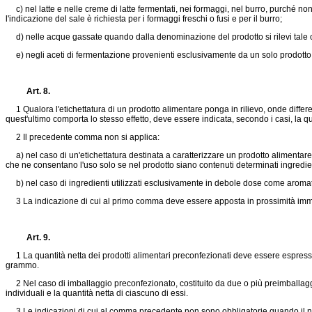
c) nel latte e nelle creme di latte fermentati, nei formaggi, nel burro, purché non 
l'indicazione del sale è richiesta per i formaggi freschi o fusi e per il burro;
d) nelle acque gassate quando dalla denominazione del prodotto si rilevi tale ca
e) negli aceti di fermentazione provenienti esclusivamente da un solo prodotto di
Art. 8.
1 Qualora l'etichettatura di un prodotto alimentare ponga in rilievo, onde differenz
quest'ultimo comporta lo stesso effetto, deve essere indicata, secondo i casi, la q
2 Il precedente comma non si applica:
a) nel caso di un'etichettatura destinata a caratterizzare un prodotto alimentare
che ne consentano l'uso solo se nel prodotto siano contenuti determinati ingredient
b) nel caso di ingredienti utilizzati esclusivamente in debole dose come aromat
3 La indicazione di cui al primo comma deve essere apposta in prossimità immedi
Art. 9.
1 La quantità netta dei prodotti alimentari preconfezionati deve essere espressa in unità
grammo.
2 Nel caso di imballaggio preconfezionato, costituito da due o più preimballaggi i
individuali e la quantità netta di ciascuno di essi.
3 Le indicazioni di cui al comma precedente non sono obbligatorie quando il num