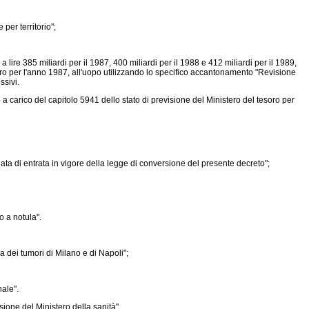
per territorio";
a lire 385 miliardi per il 1987, 400 miliardi per il 1988 e 412 miliardi per il 1989,
soro per l'anno 1987, all'uopo utilizzando lo specifico accantonamento "Revisione
ssivi.
e a carico del capitolo 5941 dello stato di previsione del Ministero del tesoro per
data di entrata in vigore della legge di conversione del presente decreto";
o a notula".
ra dei tumori di Milano e di Napoli";
nale".
ione del Ministero della sanità".