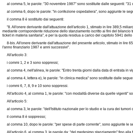
al comma 5, le parole: "30 novembre 1987" sono sostituite dalle seguenti: "31 dic
al comma 6, dopo le parole: "in confezione ospedaliera", sono aggiunte le seguenti
il comma 8 è sostituito dai seguenti:
"8. All'onere derivante dall'attuazione dell'articolo 1, stimato in lire 389,5 miliard
mediante corrispondente riduzione dello stanziamento iscritto ai fini del bilancio
ticket in materia sanitaria", e per la quota residua a carico del capitolo 5941 dello
8-bis. All'onere derivante dall'attuazione del presente articolo, stimato in lire 65
l'anno finanziario 1987 e anni successivi".
All'articolo 3:
i commi 1, 2 e 3 sono soppressi;
al comma 4, nell'alinea, le parole: "Entro trenta giorni dalla data di entrata in vi
al comma 4, lettera e), le parole: "in clinica medica" sono sostituite dalle seguen
i commi 6, 7, 8, 9 e 10 sono soppressi.
All'articolo 4, al comma 1, le parole: "con modalità diverse da quelle vigenti" so
All'articolo 5:
al comma 3, le parole: "dell'Istituto nazionale per lo studio e la cura dei tumori di 
il comma 8 è soppresso;
al comma 10, dopo le parole: "per spese di parte corrente", sono aggiunte le segue
All'articolo 6, al comma 3, le parole da: "del medesimo stanziamento" fino alla fi