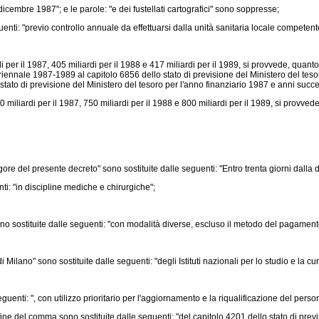
embre 1987"; e le parole: "e dei fustellati cartografici" sono soppresse;
: "previo controllo annuale da effettuarsi dalla unità sanitaria locale competente 
i per il 1987, 405 miliardi per il 1988 e 417 miliardi per il 1989, si provvede, quanto 
 triennale 1987-1989 al capitolo 6856 dello stato di previsione del Ministero del te
 stato di previsione del Ministero del tesoro per l'anno finanziario 1987 e anni succe
0 miliardi per il 1987, 750 miliardi per il 1988 e 800 miliardi per il 1989, si provved
gore del presente decreto" sono sostituite dalle seguenti: "Entro trenta giorni dalla 
ti: "in discipline mediche e chirurgiche";
no sostituite dalle seguenti: "con modalità diverse, escluso il metodo del pagament
Milano" sono sostituite dalle seguenti: "degli Istituti nazionali per lo studio e la cu
nti: ", con utilizzo prioritario per l'aggiornamento e la riqualificazione del perso
ne del comma sono sostituite dalle seguenti: "del capitolo 4201 dello stato di previs