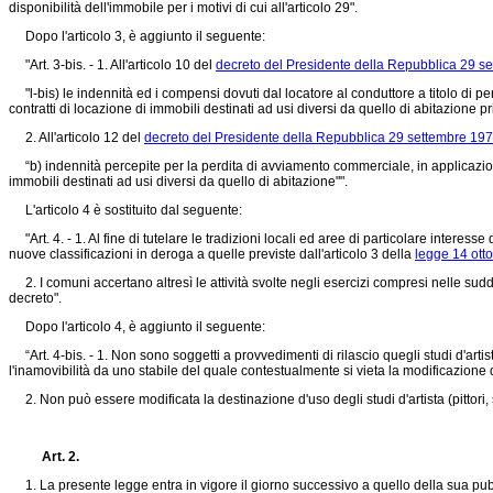
disponibilità dell'immobile per i motivi di cui all'articolo 29".
Dopo l'articolo 3, è aggiunto il seguente:
"Art. 3-bis. - 1. All'articolo 10 del
decreto del Presidente della Repubblica 29 se
"l-bis) le indennità ed i compensi dovuti dal locatore al conduttore a titolo di p
contratti di locazione di immobili destinati ad usi diversi da quello di abitazione pr
2. All'articolo 12 del
decreto del Presidente della Repubblica 29 settembre 197
“b) indennità percepite per la perdita di avviamento commerciale, in applicazi
immobili destinati ad usi diversi da quello di abitazione"".
L'articolo 4 è sostituito dal seguente:
"Art. 4. - 1. Al fine di tutelare le tradizioni locali ed aree di particolare interess
nuove classificazioni in deroga a quelle previste dall'articolo 3 della
legge 14 ott
2. I comuni accertano altresì le attività svolte negli esercizi compresi nelle sudde
decreto".
Dopo l'articolo 4, è aggiunto il seguente:
“Art. 4-bis. - 1. Non sono soggetti a provvedimenti di rilascio quegli studi d'artist
l'inamovibilità da uno stabile del quale contestualmente si vieta la modificazione 
2. Non può essere modificata la destinazione d'uso degli studi d'artista (pittori, sc
Art. 2.
1. La presente legge entra in vigore il giorno successivo a quello della sua pubb