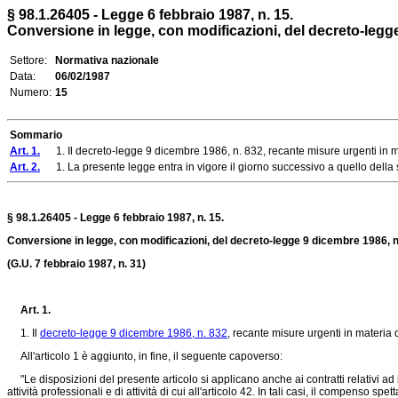
§ 98.1.26405 - Legge 6 febbraio 1987, n. 15.
Conversione in legge, con modificazioni, del decreto-legge 9
Settore:
Normativa nazionale
Data:
06/02/1987
Numero:
15
Sommario
Art. 1.
1. Il decreto-legge 9 dicembre 1986, n. 832, recante misure urgenti in mater
Art. 2.
1. La presente legge entra in vigore il giorno successivo a quello della 
§ 98.1.26405 - Legge 6 febbraio 1987, n. 15.
Conversione in legge, con modificazioni, del decreto-legge 9 dicembre 1986, n. 
(G.U. 7 febbraio 1987, n. 31)
Art. 1.
1. Il
decreto-legge 9 dicembre 1986, n. 832
, recante misure urgenti in materia d
All'articolo 1 è aggiunto, in fine, il seguente capoverso:
"Le disposizioni del presente articolo si applicano anche ai contratti relativi ad im
attività professionali e di attività di cui all'articolo 42. In tali casi, il compenso