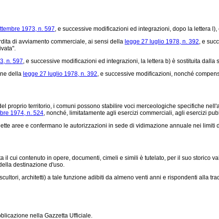
ttembre 1973, n. 597
, e successive modificazioni ed integrazioni, dopo la lettera l)
erdita di avviamento commerciale, ai sensi della
legge 27 luglio 1978, n. 392
, e suc
ivata".
3, n. 597
, e successive modificazioni ed integrazioni, la lettera b) è sostituita dalla
one della
legge 27 luglio 1978, n. 392
, e successive modificazioni, nonché compensi
e del proprio territorio, i comuni possono stabilire voci merceologiche specifiche nell'a
obre 1974, n. 524
, nonché, limitatamente agli esercizi commerciali, agli esercizi pubb
tte aree e confermano le autorizzazioni in sede di vidimazione annuale nei limiti dell
a il cui contenuto in opere, documenti, cimeli e simili è tutelato, per il suo storico v
della destinazione d'uso.
ultori, architetti) a tale funzione adibiti da almeno venti anni e rispondenti alla tra
licazione nella Gazzetta Ufficiale.