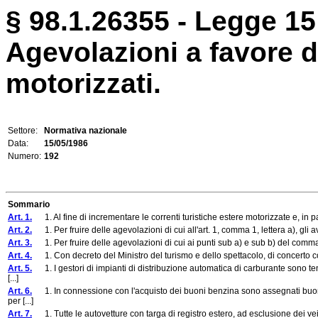
§ 98.1.26355 - Legge 15
Agevolazioni a favore de
motorizzati.
Settore:
Normativa nazionale
Data:
15/05/1986
Numero:
192
Sommario
Art. 1.
1. Al fine di incrementare le correnti turistiche estere motorizzate e, in pa
Art. 2.
1. Per fruire delle agevolazioni di cui all'art. 1, comma 1, lettera a), gli av
Art. 3.
1. Per fruire delle agevolazioni di cui ai punti sub a) e sub b) del comma 2 d
Art. 4.
1. Con decreto del Ministro del turismo e dello spettacolo, di concerto con i
Art. 5.
1. I gestori di impianti di distribuzione automatica di carburante sono ten
[...]
Art. 6.
1. In connessione con l'acquisto dei buoni benzina sono assegnati buoni
per [...]
Art. 7.
1. Tutte le autovetture con targa di registro estero, ad esclusione dei veicol