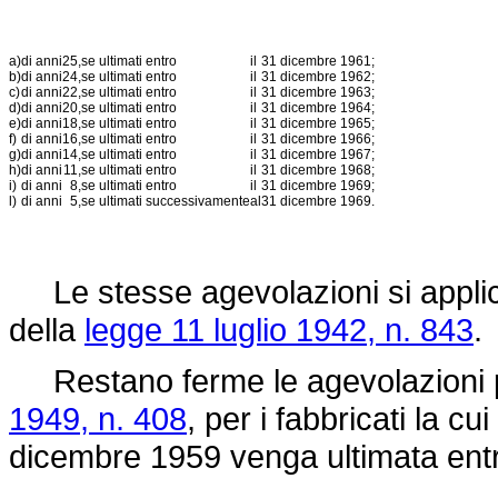
a)
di anni
25,
se ultimati entro
il
31 dicembre 1961;
b)
di anni
24,
se ultimati entro
il
31 dicembre 1962;
c)
di anni
22,
se ultimati entro
il
31 dicembre 1963;
d)
di anni
20,
se ultimati entro
il
31 dicembre 1964;
e)
di anni
18,
se ultimati entro
il
31 dicembre 1965;
f)
di anni
16,
se ultimati entro
il
31 dicembre 1966;
g)
di anni
14,
se ultimati entro
il
31 dicembre 1967;
h)
di anni
11,
se ultimati entro
il
31 dicembre 1968;
i)
di anni
8,
se ultimati entro
il
31 dicembre 1969;
l)
di anni
5,
se ultimati successivamente
al
31 dicembre 1969.
Le stesse agevolazioni si applican
della
legge 11 luglio 1942, n. 843
.
Restano ferme le agevolazioni pre
1949, n. 408
, per i fabbricati la c
dicembre 1959 venga ultimata entr