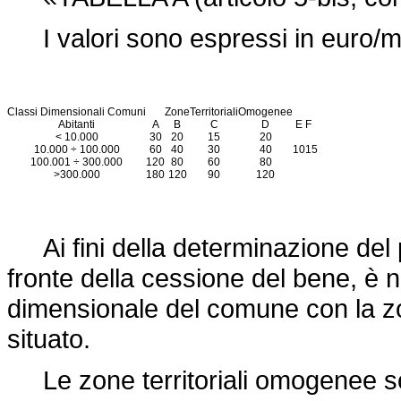
I valori sono espressi in euro/
Classi Dimensionali Comuni
Zone
Territoriali
Omogenee
Abitanti
A
B
C
D
E
F
< 10.000
30
20
15
20
10.000 ÷ 100.000
60
40
30
40
10
15
100.001 ÷ 300.000
120
80
60
80
>300.000
180
120
90
120
Ai fini della determinazione del 
fronte della cessione del bene, è 
dimensionale del comune con la zon
situato.
Le zone territoriali omogenee sono