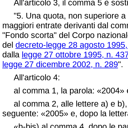
All'articolo 3, il comma 5 è sosti
"5. Una quota, non superiore a 1
maggiori entrate derivanti dal com
"Fondo scorta" del Corpo nazionale d
del
decreto-legge 28 agosto 1995,
dalla
legge 27 ottobre 1995, n. 43
legge 27 dicembre 2002, n. 289
".
All'articolo 4:
al comma 1, la parola: «2004» è 
al comma 2, alle lettere a) e b), 
seguente: «2005» e, dopo la letter
«b-bis) al comma 4, dopo le parol