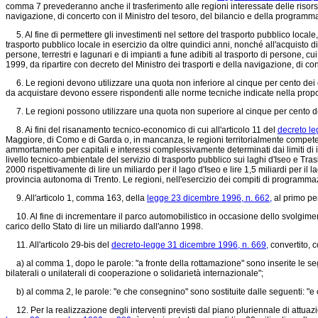
comma 7 prevederanno anche il trasferimento alle regioni interessate delle risorse
navigazione, di concerto con il Ministro del tesoro, del bilancio e della progra
5. Al fine di permettere gli investimenti nel settore del trasporto pubblico locale,
trasporto pubblico locale in esercizio da oltre quindici anni, nonché all'acquisto di m
persone, terrestri e lagunari e di impianti a fune adibiti al trasporto di persone, c
1999, da ripartire con decreto del Ministro dei trasporti e della navigazione, di 
6. Le regioni devono utilizzare una quota non inferiore al cinque per cento dei 
da acquistare devono essere rispondenti alle norme tecniche indicate nella propo
7. Le regioni possono utilizzare una quota non superiore al cinque per cento dei c
8. Ai fini del risanamento tecnico-economico di cui all'articolo 11 del
decreto le
Maggiore, di Como e di Garda o, in mancanza, le regioni territorialmente competent
ammortamento per capitali e interessi complessivamente determinati dai limiti di im
livello tecnico-ambientale del servizio di trasporto pubblico sui laghi d'Iseo e Tr
2000 rispettivamente di lire un miliardo per il lago d'Iseo e lire 1,5 miliardi per i
provincia autonoma di Trento. Le regioni, nell'esercizio dei compiti di programmazione
9. All'articolo 1, comma 163, della
legge 23 dicembre 1996, n. 662,
al primo per
10. Al fine di incrementare il parco automobilistico in occasione dello svolgiment
carico dello Stato di lire un miliardo dall'anno 1998.
11. All'articolo 29-bis del
decreto-legge 31 dicembre 1996, n. 669,
convertito, c
a) al comma 1, dopo le parole: "a fronte della rottamazione" sono inserite le seg
bilaterali o unilaterali di cooperazione o solidarietà internazionale";
b) al comma 2, le parole: "e che consegnino" sono sostituite dalle seguenti: "e 
12. Per la realizzazione degli interventi previsti dal piano pluriennale di attuaz