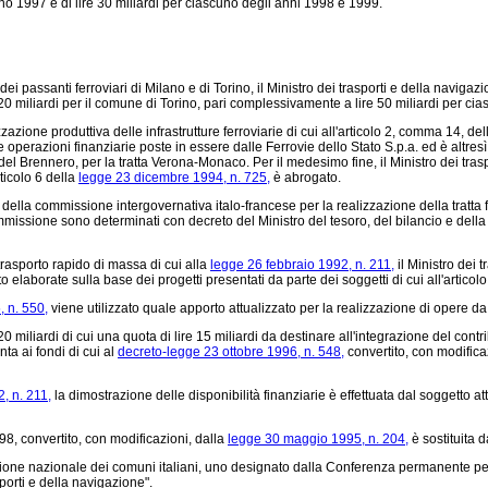
anno 1997 e di lire 30 miliardi per ciascuno degli anni 1998 e 1999.
i passanti ferroviari di Milano e di Torino, il Ministro dei trasporti e della navig
 420 miliardi per il comune di Torino, pari complessivamente a lire 50 miliardi per ci
azione produttiva delle infrastrutture ferroviarie di cui all'articolo 2, comma 14, de
 operazioni finanziarie poste in essere dalle Ferrovie dello Stato S.p.a. ed è altresì
 del Brennero, per la tratta Verona-Monaco. Per il medesimo fine, il Ministro dei trasp
ticolo 6 della
legge 23 dicembre 1994, n. 725,
è abrogato.
lla commissione intergovernativa italo-francese per la realizzazione della tratta fe
missione sono determinati con decreto del Ministro del tesoro, del bilancio e della
trasporto rapido di massa di cui alla
legge 26 febbraio 1992, n. 211,
il Ministro dei 
elaborate sulla base dei progetti presentati da parte dei soggetti di cui all'articolo
 n. 550,
viene utilizzato quale apporto attualizzato per la realizzazione di opere d
 miliardi di cui una quota di lire 15 miliardi da destinare all'integrazione del contri
ta ai fondi di cui al
decreto-legge 23 ottobre 1996, n. 548,
convertito, con modifica
, n. 211,
la dimostrazione delle disponibilità finanziarie è effettuata dal soggetto at
98, convertito, con modificazioni, dalla
legge 30 maggio 1995, n. 204,
è sostituita 
zione nazionale dei comuni italiani, uno designato dalla Conferenza permanente per i
porti e della navigazione".