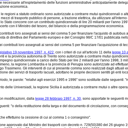
 necessarie all'espletamento delle funzioni amministrative anticipatamente delegate.
mmazione economica.
 le regioni a statuto ordinario sono autorizzate a contrarre mutui quindicennali o al
ezzi di trasporto pubblico di persone, a trazione elettrica, da utilizzare all'interno d
ui lo Stato concorre con un contributo quindicennale di lire 20 miliardi per l'anno 1997
concerto con il Ministro del tesoro, del bilancio e della programmazione economica.
contributi loro assegnati ai sensi del comma 5 per finanziare l'acquisto di autobu
sta di direttiva del Parlamento europeo e del Consiglio 98/C 17/01 pubblicata nell
ontributi loro assegnati ai sensi del comma 5 per finanziare l'acquisizione di tecno
gislativo 19 novembre 1997, n. 422,
con i criteri di cui all'articolo 11 della
legge 10 a
i e la provincia autonoma di Trento sono autorizzate a contrarre mutui quindicennali
pegno quindicennale a carico dello Stato per lire 2 miliardi per l'anno 1998, 3 mili
asimeno, la regione Lombardia e la provincia di Perugia sono autorizzate ad effettua
l lago Trasimeno. Gli interventi di cui al presente comma sono realizzati dagli attuali
 dei servizi di trasporto lacuali, adottano le proprie decisioni sentiti gli enti local
iodo, le parole: "relativi agli esercizi 1995 e 1996" sono sostituite dalle seguenti: "
o delle Universiadi, la regione Sicilia è autorizzata a contrarre mutui o altre opera
on modificazioni, dalla
legge 28 febbraio 1997, n. 30,
sono apportate le seguenti m
uenti: "o della restituzione della targa e del documento di circolazione, con cons
che effettuino la cessione di cui al comma 1 o consegnino".
ione approvato dal Ministro dei trasporti con decreto n. 729(50)380 del 26 giugno 199