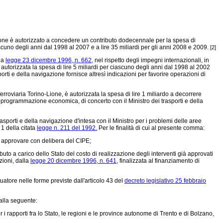
azione è autorizzato a concedere un contributo dodecennale per la spesa di
ascuno degli anni dal 1998 al 2007 e a lire 35 miliardi per gli anni 2008 e 2009.
[2]
lla
legge 23 dicembre 1996, n. 662,
nel rispetto degli impegni internazionali, in
 autorizzata la spesa di lire 5 miliardi per ciascuno degli anni dal 1998 al 2002
orti e della navigazione fornisce altresì indicazioni per favorire operazioni di
rroviaria Torino-Lione, è autorizzata la spesa di lire 1 miliardo a decorrere
 programmazione economica, di concerto con il Ministro dei trasporti e della
trasporti e della navigazione d'intesa con il Ministro per i problemi delle aree
 1 della citata
legge n. 211 del 1992.
Per le finalità di cui al presente comma:
a approvare con delibera del CIPE;
buto a carico dello Stato del costo di realizzazione degli interventi già approvati
zioni, dalla
legge 20 dicembre 1996, n. 641,
finalizzata al finanziamento di
tuatore nelle forme previste dall'articolo 43 del
decreto legislativo 25 febbraio
dalla seguente:
 rapporti fra lo Stato, le regioni e le province autonome di Trento e di Bolzano,