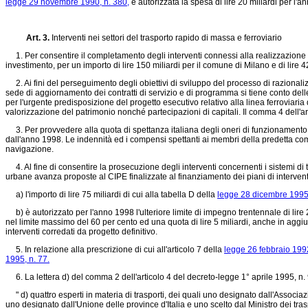
legge 29 novembre 1990, n. 380,
è autorizzata la spesa di lire 20 miliardi per l'
Art. 3.
Interventi nei settori del trasporto rapido di massa e ferroviario
1. Per consentire il completamento degli interventi connessi alla realizzazione de
investimento, per un importo di lire 150 miliardi per il comune di Milano e di lire
2. Ai fini del perseguimento degli obiettivi di sviluppo del processo di razionalizz
sede di aggiornamento dei contratti di servizio e di programma si tiene conto delle
per l'urgente predisposizione del progetto esecutivo relativo alla linea ferroviaria
valorizzazione del patrimonio nonché partecipazioni di capitali. Il comma 4 dell'ar
3. Per provvedere alla quota di spettanza italiana degli oneri di funzionamento de
dall'anno 1998. Le indennità ed i compensi spettanti ai membri della predetta com
navigazione.
4. Al fine di consentire la prosecuzione degli interventi concernenti i sistemi di 
urbane avanza proposte al CIPE finalizzate al finanziamento dei piani di intervento 
a) l'importo di lire 75 miliardi di cui alla tabella D della
legge 28 dicembre 1995,
b) è autorizzato per l'anno 1998 l'ulteriore limite di impegno trentennale di lire 20
nel limite massimo del 60 per cento ed una quota di lire 5 miliardi, anche in aggiun
interventi corredati da progetto definitivo.
5. In relazione alla prescrizione di cui all'articolo 7 della
legge 26 febbraio 1992
1995, n. 77.
6. La lettera d) del comma 2 dell'articolo 4 del decreto-legge 1° aprile 1995, n. 
" d) quattro esperti in materia di trasporti, dei quali uno designato dall'Associa
uno designato dall'Unione delle province d'Italia e uno scelto dal Ministro dei tras