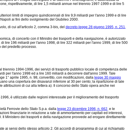
ione, rispettivamente, di lire 1,5 miliardi annue nel triennio 1997-1999 e di lire 5
lteriori limiti di impegno quindicennali di lire 9,9 miliardi per l'anno 1999 e di lire
Napoli ai fini dello svolgimento del Giubileo 2000.
olo, di cui all'articolo 2, comma 3-bis, del
decreto-legge 28 giugno 1995, n. 251,
mica, di concerto con il Ministro dei trasporti e della navigazione, è autorizzato
 di lire 196 miliardi per l'anno 1998, di lire 322 miliardi per l'anno 1999, di lire 500
to del predetto processo.
i al triennio 1994-1996, dei servizi di trasporto pubblico locale di competenza delle
iardi per l'anno 1998 ed a lire 160 miliardi a decorrere dall'anno 1999. Tale
egge 1° aprile 1995, n. 98, convertito, con modificazioni, dalla
legge 30 maggio
uano una copertura dei disavanzi inferiore al 30 per cento; la ripartizione di tale
 le attribuzioni di cui alla lettera a). Il concorso dello Stato opera anche nei
996, è utilizzato dalle regioni interessate per il miglioramento del trasporto
ietà Ferrovie dello Stato S.p.a. dalla
legge 23 dicembre 1996, n. 662,
e le
azioni finanziarie in relazione a rate di ammortamento per capitali ed interessi,
0. Il Ministero dei trasporti e della navigazione provvede ad erogare direttamente
te ai sensi dello stesso articolo 2. Gli accordi di programma di cui al richiamato