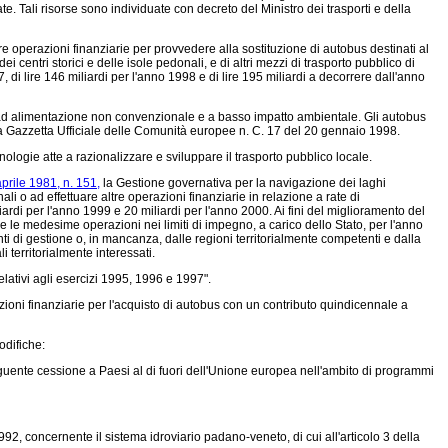
 Tali risorse sono individuate con decreto del Ministro dei trasporti e della
tre operazioni finanziarie per provvedere alla sostituzione di autobus destinati al
ei centri storici e delle isole pedonali, e di altri mezzi di trasporto pubblico di
, di lire 146 miliardi per l'anno 1998 e di lire 195 miliardi a decorrere dall'anno
s ad alimentazione non convenzionale e a basso impatto ambientale. Gli autobus
a Gazzetta Ufficiale delle Comunità europee n. C. 17 del 20 gennaio 1998.
logie atte a razionalizzare e sviluppare il trasporto pubblico locale.
prile 1981, n. 151,
la Gestione governativa per la navigazione dei laghi
 o ad effettuare altre operazioni finanziarie in relazione a rate di
ardi per l'anno 1999 e 20 miliardi per l'anno 2000. Ai fini del miglioramento del
re le medesime operazioni nei limiti di impegno, a carico dello Stato, per l'anno
 enti di gestione o, in mancanza, dalle regioni territorialmente competenti e dalla
i territorialmente interessati.
relativi agli esercizi 1995, 1996 e 1997".
zioni finanziarie per l'acquisto di autobus con un contributo quindicennale a
odifiche:
eguente cessione a Paesi al di fuori dell'Unione europea nell'ambito di programmi
2, concernente il sistema idroviario padano-veneto, di cui all'articolo 3 della