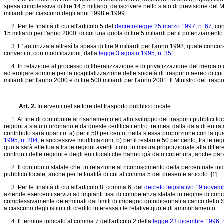
spesa complessiva di lire 14,5 miliardi, da iscrivere nello stato di previsione del M
miliardi per ciascuno degli anni 1998 e 1999.
2. Per le finalità di cui all'articolo 5 del
decreto-legge 25 marzo 1997, n. 67,
con
15 miliardi per l'anno 2000, di cui una quota di lire 5 miliardi per il potenziame
3. E' autorizzata altresì la spesa di lire 9 miliardi per l'anno 1998, quale concor
convertito, con modificazioni, dalla
legge 3 agosto 1995, n. 351.
4. In relazione al processo di liberalizzazione e di privatizzazione del mercato d
ad erogare somme per la ricapitalizzazione delle società di trasporto aereo di cui
miliardi per l'anno 2000 e di lire 500 miliardi per l'anno 2001. Il Ministro dei tra
Art. 2.
Interventi nel settore del trasporto pubblico locale
1. Al fine di contribuire al risanamento ed allo sviluppo dei trasporti pubblici loc
regioni a statuto ordinario e da queste certificati entro tre mesi dalla data di ent
contributo sarà ripartito: a) per il 50 per cento, nella stessa proporzione con la qu
1995, n. 204,
e successive modificazioni; b) per il restante 50 per cento, tra le reg
quota sarà effettuata tra le regioni aventi titolo, in misura proporzionale alla differe
confronti delle regioni e degli enti locali che hanno già dato copertura, anche par
2. Il contributo statale che, in relazione al riconoscimento della percentuale indi
pubblico locale, anche per le finalità di cui al comma 5 del presente articolo.
[1]
3. Per le finalità di cui all'articolo 8, comma 6, del
decreto legislativo 19 novem
aziende esercenti servizi ad impianti fissi di competenza statale in regime di conc
complessivamente determinati dai limiti di impegno quindicennali a carico dello St
a ciascuno degli istituti di credito interessati le relative quote di ammortamento.
4. Il termine indicato al comma 7 dell'articolo 2 della
legge 23 dicembre 1996, n