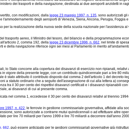
inistero dei trasporti e della navigazione, destinata ai due aeroporti anzidetti in rag
vertito, con modificazioni, dalla
legge 23 maggio 1997, n. 135,
sono autorizzati gli u
nto e l'ammodernamento degli aeroporti di Venezia, Siena, Ancona, Perugia, Foggia e 
so per la realizzazione della nuova sede della scuola nazionale per l'assistenza al v
el trasporto aereo, il Ministro del tesoro, del bilancio e della programmazione econo
 all'articolo 2, comma 192, della
legge 23 dicembre 1996, n. 662,
nel limite di spesa
sporti e della navigazione riferisce ogni sei mesi al Parlamento in merito all'andamen
ali, lo Stato concorre alla copertura dei disavanzi di esercizio non ripianati, relativ
rata in vigore della presente legge, con un contributo quindicennale pari a lire 80 mil
ale è stato attribuito il contributo disposto dal comma 2 dell'articolo 1 del decreto-l
ioni a statuto ordinario che a seguito dell'assegnazione di cui alla lettera a) conseg
nza tra il 30 per cento dei rispettivi disavanzi certificati e i disavanzi ripianabili con
ziale, ai disavanzi di cui al presente comma.
cata nel comma 1, eccedesse il 30 per cento dei disavanzi relativi al triennio 1994-1
bre 1997, n. 422,
le ferrovie in gestione commissariale governativa, affidate alla soc
essione, sono autorizzate a contrarre mutui quindicennali o ad effettuare altre oper
ato per lire 70 miliardi per l'anno 1999 e lire 70 miliardi a decorrere dall'anno 200
. 662,
può essere anticipato per le gestioni commissariali governative già ristruttura