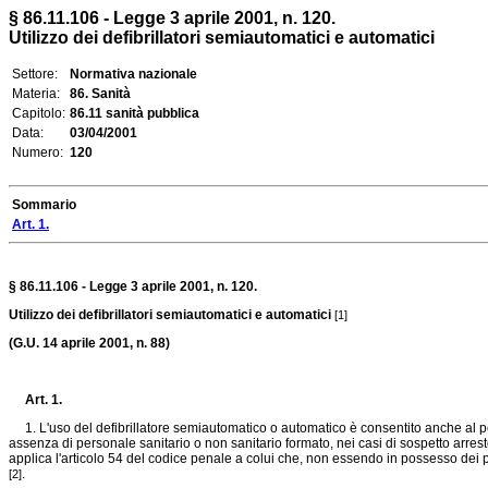
§ 86.11.106 - Legge 3 aprile 2001, n. 120.
Utilizzo dei defibrillatori semiautomatici e automatici
Settore:
Normativa nazionale
Materia:
86. Sanità
Capitolo:
86.11 sanità pubblica
Data:
03/04/2001
Numero:
120
Sommario
Art. 1.
§ 86.11.106 - Legge 3 aprile 2001, n. 120.
Utilizzo dei defibrillatori semiautomatici e automatici
[1]
(G.U. 14 aprile 2001, n. 88)
Art. 1.
1. L'uso del defibrillatore semiautomatico o automatico è consentito anche al pe
assenza di personale sanitario o non sanitario formato, nei casi di sospetto arres
applica l'articolo 54 del codice penale a colui che, non essendo in possesso dei pr
.
[2]