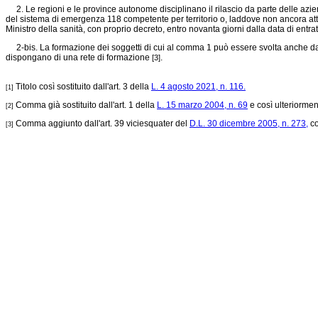
2. Le regioni e le province autonome disciplinano il rilascio da parte delle aziend
del sistema di emergenza 118 competente per territorio o, laddove non ancora attiva
Ministro della sanità, con proprio decreto, entro novanta giorni dalla data di entra
2-bis. La formazione dei soggetti di cui al comma 1 può essere svolta anche da
dispongano di una rete di formazione
.
[3]
Titolo così sostituito dall'art. 3 della
L. 4 agosto 2021, n. 116.
[1]
Comma già sostituito dall'art. 1 della
L. 15 marzo 2004, n. 69
e così ulteriorment
[2]
Comma aggiunto dall'art. 39 viciesquater del
D.L. 30 dicembre 2005, n. 273,
co
[3]