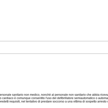
rsonale sanitario non medico, nonchè al personale non sanitario che abbia ricevut
to cardiaco è comunque consentito l'uso del defibrillatore semiautomatico o automati
edetti requisiti, nel tentativo di prestare soccorso a una vittima di sospetto arrest