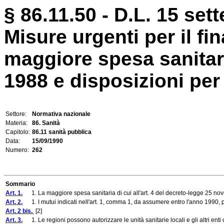
§ 86.11.50 - D.L. 15 set
Misure urgenti per il fi
maggiore spesa sanitari
1988 e disposizioni per 
Settore:
Normativa nazionale
Materia:
86. Sanità
Capitolo:
86.11 sanità pubblica
Data:
15/09/1990
Numero:
262
Sommario
Art. 1.
1. La maggiore spesa sanitaria di cui all'art. 4 del decreto-legge 25 novem
Art. 2.
1. I mutui indicati nell'art. 1, comma 1, da assumere entro l'anno 1990, po
Art. 2 bis.
[2]
Art. 3.
1. Le regioni possono autorizzare le unità sanitarie locali e gli altri enti ch