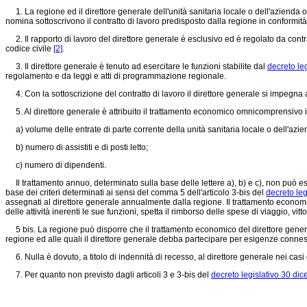
1. La regione ed il direttore generale dell'unità sanitaria locale o dell'azienda o
nomina sottoscrivono il contratto di lavoro predisposto dalla regione in conformità 
2. Il rapporto di lavoro del direttore generale è esclusivo ed è regolato da contratt
codice civile
[2]
.
3. Il direttore generale è tenuto ad esercitare le funzioni stabilite dal
decreto le
regolamento e da leggi e atti di programmazione regionale.
4. Con la sottoscrizione del contratto di lavoro il direttore generale si impegna a
5. Al direttore generale è attribuito il trattamento economico omnicomprensivo in
a) volume delle entrate di parte corrente della unità sanitaria locale o dell'azi
b) numero di assistiti e di posti letto;
c) numero di dipendenti.
Il trattamento annuo, determinato sulla base delle lettere a), b) e c), non può ess
base dei criteri determinati ai sensi del comma 5 dell'articolo 3-bis del
decreto leg
assegnati al direttore generale annualmente dalla regione. Il trattamento economi
delle attività inerenti le sue funzioni, spetta il rimborso delle spese di viaggio, vi
5 bis. La regione può disporre che il trattamento economico del direttore genera
regione ed alle quali il direttore generale debba partecipare per esigenze conness
6. Nulla è dovuto, a titolo di indennità di recesso, al direttore generale nei ca
7. Per quanto non previsto dagli articoli 3 e 3-bis del
decreto legislativo 30 di