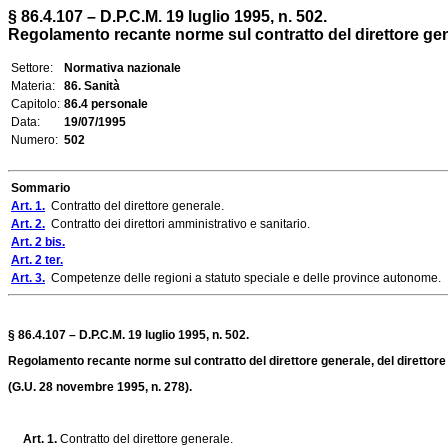
§ 86.4.107 – D.P.C.M. 19 luglio 1995, n. 502.
Regolamento recante norme sul contratto del direttore general
Settore:
Normativa nazionale
Materia:
86. Sanità
Capitolo:
86.4 personale
Data:
19/07/1995
Numero:
502
Sommario
Art. 1.
Contratto del direttore generale.
Art. 2.
Contratto dei direttori amministrativo e sanitario.
Art. 2 bis.
Art. 2 ter.
Art. 3.
Competenze delle regioni a statuto speciale e delle province autonome.
§ 86.4.107 – D.P.C.M. 19 luglio 1995, n. 502.
Regolamento recante norme sul contratto del direttore generale, del direttore a
(G.U. 28 novembre 1995, n. 278).
Art. 1.
Contratto del direttore generale.