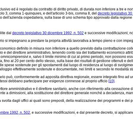
clusivo ed è regolato da contratto di diritto privato, di durata non inferiore a tre e 
articolo 3, comma 1-quinquies, e dell'articolo 3-bis, comma 8, del
decreto legislativo 3
cale o dell'azienda ospedaliera, sulla base di uno schema tipo approvato dalla regione 
lite dal
decreto legislativo 30 dicembre 1992, n. 502
e successive modificazioni; no
ario si impegnano a prestare la propria attività lavorativa a tempo pieno e con impeg
 economico definito in misura non inferiore a quello previsto dalla contrattazione col
o e del direttore amministrativo, tenendo conto sia del trattamento economico attribu
 omnicomprensivi e, salvo il limite minimo di cui al primo periodo, non possono esser
a, fino al 20 per cento dello stesso, sulla base dei risultati di gestione ottenuti e de
e spese sostenute per gli spostamenti dal luogo di residenza al luogo di svolgimento 
ed alloggio effettivamente sostenute e documentate, nei limiti e secondo le modalità sta
tario può, conformemente ad apposita direttiva regionale, essere integrato fino ad 
 stessi debbano partecipare per esigenze connesse al proprio ufficio
[10]
.
tore amministrativo e il direttore sanitario, anche con riferimento alla cessazione dal
guente a dimissioni, alla sostituzione del direttore generale nonché a decadenza, ma
à svolta dagli uffici ai quali sono preposti, della realizzazione dei programmi e dei pr
cembre 1992, n. 502
, e successive modificazioni, e dal presente decreto, si applicano