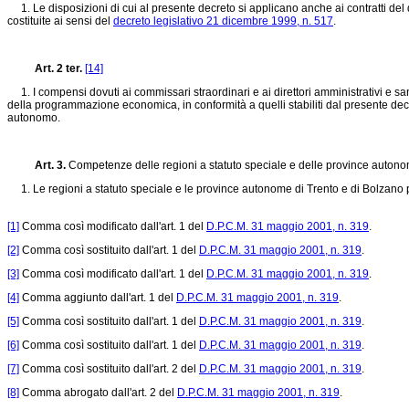
1. Le disposizioni di cui al presente decreto si applicano anche ai contratti del dir
costituite ai sensi del
decreto legislativo 21 dicembre 1999, n. 517
.
Art. 2 ter.
[14]
1. I compensi dovuti ai commissari straordinari e ai direttori amministrativi e sanit
della programmazione economica, in conformità a quelli stabiliti dal presente decr
autonomo.
Art. 3.
Competenze delle regioni a statuto speciale e delle province auton
1. Le regioni a statuto speciale e le province autonome di Trento e di Bolzano pr
[1]
Comma così modificato dall'art. 1 del
D.P.C.M. 31 maggio 2001, n. 319
.
[2]
Comma così sostituito dall'art. 1 del
D.P.C.M. 31 maggio 2001, n. 319
.
[3]
Comma così modificato dall'art. 1 del
D.P.C.M. 31 maggio 2001, n. 319
.
[4]
Comma aggiunto dall'art. 1 del
D.P.C.M. 31 maggio 2001, n. 319
.
[5]
Comma così sostituito dall'art. 1 del
D.P.C.M. 31 maggio 2001, n. 319
.
[6]
Comma così sostituito dall'art. 1 del
D.P.C.M. 31 maggio 2001, n. 319
.
[7]
Comma così sostituito dall'art. 2 del
D.P.C.M. 31 maggio 2001, n. 319
.
[8]
Comma abrogato dall'art. 2 del
D.P.C.M. 31 maggio 2001, n. 319
.