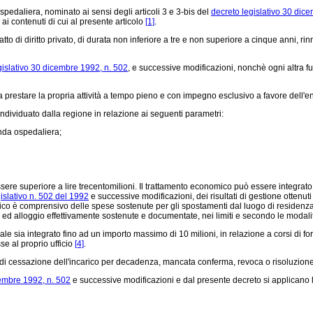
spedaliera, nominato ai sensi degli articoli 3 e 3-bis del
decreto legislativo 30 dic
ai contenuti di cui al presente articolo
[1]
.
o di diritto privato, di durata non inferiore a tre e non superiore a cinque anni, rin
gislativo 30 dicembre 1992, n. 502
, e successive modificazioni, nonchè ogni altra fu
 prestare la propria attività a tempo pieno e con impegno esclusivo a favore dell'en
dividuato dalla regione in relazione ai seguenti parametri:
enda ospedaliera;
ere superiore a lire trecentomilioni. Il trattamento economico può essere integrato d
islativo n. 502 del 1992
e successive modificazioni, dei risultati di gestione ottenuti
co è comprensivo delle spese sostenute per gli spostamenti dal luogo di residenza a
tto ed alloggio effettivamente sostenute e documentate, nei limiti e secondo le modalità
le sia integrato fino ad un importo massimo di 10 milioni, in relazione a corsi di 
e al proprio ufficio
[4]
.
si di cessazione dell'incarico per decadenza, mancata conferma, revoca o risoluzion
cembre 1992, n. 502
e successive modificazioni e dal presente decreto si applicano le