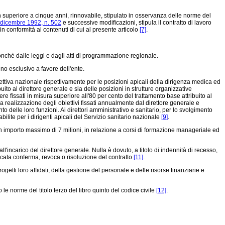
non superiore a cinque anni, rinnovabile, stipulato in osservanza delle norme del
0 dicembre 1992, n. 502
e successive modificazioni, stipula il contratto di lavoro
in conformità ai contenuti di cui al presente articolo
[7]
.
nchè dalle leggi e dagli atti di programmazione regionale.
no esclusivo a favore dell'ente.
lettiva nazionale rispettivamente per le posizioni apicali della dirigenza medica ed
ito al direttore generale e sia delle posizioni in strutture organizzative
e fissati in misura superiore all'80 per cento del trattamento base attribuito al
lla realizzazione degli obiettivi fissati annualmente dal direttore generale e
delle loro funzioni. Ai direttori amministrativo e sanitario, per lo svolgimento
bilite per i dirigenti apicali del Servizio sanitario nazionale
[9]
.
un importo massimo di 7 milioni, in relazione a corsi di formazione manageriale ed
l'incarico del direttore generale. Nulla è dovuto, a titolo di indennità di recesso,
ncata conferma, revoca o risoluzione del contratto
[11]
.
ogetti loro affidati, della gestione del personale e delle risorse finanziarie e
 le norme del titolo terzo del libro quinto del codice civile
[12]
.