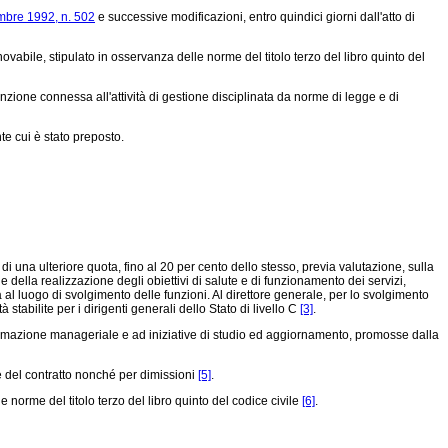
embre 1992, n. 502
e successive modificazioni, entro quindici giorni dall'atto di
novabile, stipulato in osservanza delle norme del titolo terzo del libro quinto del
nzione connessa all'attività di gestione disciplinata da norme di legge e di
te cui è stato preposto.
i una ulteriore quota, fino al 20 per cento dello stesso, previa valutazione, sulla
 e della realizzazione degli obiettivi di salute e di funzionamento dei servizi,
l luogo di svolgimento delle funzioni. Al direttore generale, per lo svolgimento
 stabilite per i dirigenti generali dello Stato di livello C
[3]
.
formazione manageriale e ad iniziative di studio ed aggiornamento, promosse dalla
e del contratto nonché per dimissioni
[5]
.
 norme del titolo terzo del libro quinto del codice civile
[6]
.