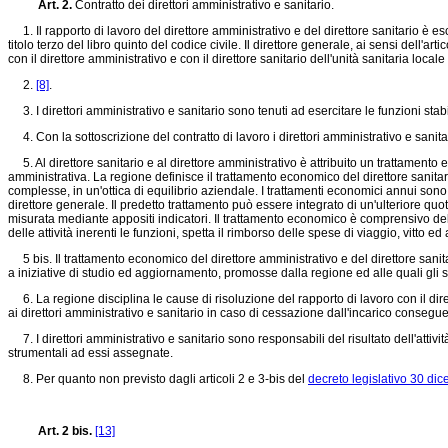
Art. 2.
Contratto dei direttori amministrativo e sanitario.
1. Il rapporto di lavoro del direttore amministrativo e del direttore sanitario è es
titolo terzo del libro quinto del codice civile. Il direttore generale, ai sensi dell'
con il direttore amministrativo e con il direttore sanitario dell'unità sanitaria lo
2.
[8]
.
3. I direttori amministrativo e sanitario sono tenuti ad esercitare le funzioni stabi
4. Con la sottoscrizione del contratto di lavoro i direttori amministrativo e sanit
5. Al direttore sanitario e al direttore amministrativo è attribuito un trattamento
amministrativa. La regione definisce il trattamento economico del direttore sanitari
complesse, in un'ottica di equilibrio aziendale. I trattamenti economici annui sono
direttore generale. Il predetto trattamento può essere integrato di un'ulteriore quot
misurata mediante appositi indicatori. Il trattamento economico è comprensivo dell
delle attività inerenti le funzioni, spetta il rimborso delle spese di viaggio, vitto 
5 bis. Il trattamento economico del direttore amministrativo e del direttore sani
a iniziative di studio ed aggiornamento, promosse dalla regione ed alle quali gli
6. La regione disciplina le cause di risoluzione del rapporto di lavoro con il diret
ai direttori amministrativo e sanitario in caso di cessazione dall'incarico conse
7. I direttori amministrativo e sanitario sono responsabili del risultato dell'attivit
strumentali ad essi assegnate.
8. Per quanto non previsto dagli articoli 2 e 3-bis del
decreto legislativo 30 di
Art. 2 bis.
[13]