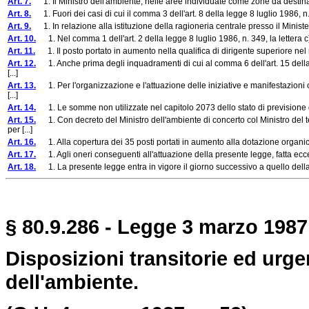
Art. 7.
1. Il Ministro dell'ambiente, nelle aree individuate come zone da destinarsi a
Art. 8.
1. Fuori dei casi di cui il comma 3 dell'art. 8 della legge 8 luglio 1986, n.
Art. 9.
1. In relazione alla istituzione della ragioneria centrale presso il Ministero 
Art. 10.
1. Nel comma 1 dell'art. 2 della legge 8 luglio 1986, n. 349, la lettera c
Art. 11.
1. Il posto portato in aumento nella qualifica di dirigente superiore nel ru
Art. 12.
1. Anche prima degli inquadramenti di cui al comma 6 dell'art. 15 della l
[...]
Art. 13.
1. Per l'organizzazione e l'attuazione delle iniziative e manifestazion
[...]
Art. 14.
1. Le somme non utilizzate nel capitolo 2073 dello stato di previsione del
Art. 15.
1. Con decreto del Ministro dell'ambiente di concerto col Ministro del t
per [...]
Art. 16.
1. Alla copertura dei 35 posti portati in aumento alla dotazione organica de
Art. 17.
1. Agli oneri conseguenti all'attuazione della presente legge, fatta eccezio
Art. 18.
1. La presente legge entra in vigore il giorno successivo a quello della
§ 80.9.286 - Legge 3 marzo 1987,
Disposizioni transitorie ed urge
dell'ambiente.