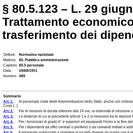
§ 80.5.123 – L. 29 giugn
Trattamento economico 
trasferimento dei dipend
Settore:
Normativa nazionale
Materia:
80. Pubblica amministrazione
Capitolo:
80.5 personale
Data:
29/06/1951
Numero:
489
Sommario
Art. 1.
Al personale civile delle Amministrazioni dello Stato, anche con ordinam
Corpi [...]
Art. 2.
Per le missioni di durata inferiore alle 24 ore, la indennità di missione s
Art. 3.
Le distanze di cui ai precedenti articoli 1 e 2 si misurano tra le stazioni fe
Art. 4.
Per i funzionari di grado 6° e superiori ed equiparati l'inizio e la fine dell
Art. 5.
Per i dipendenti da uffici centrali o periferici o da comandi militari e adde
Art. 6.
Il personale autorizzato a risiedere in località diverse da quella ove è la sed