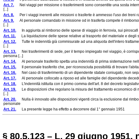
Art. 7.
Nei viaggi per missione o trasferimenti sono consentite una sosta interme
[...]
Art. 8.
Per i viaggi inerenti alle missioni o trasferte è ammesso l'uso dei treni r
Art. 9.
Al personale comandato in missione od in trasferta compete il rimborso dell
[...]
Art. 10.
In aggiunta al rimborso delle spese di viaggio in ferrovia, sui piroscafi e s
Art. 11.
La liquidazione delle spese relative al trasporto del materiale e degli strum
Art. 12.
Tutte le indennità già commisurate ad una aliquota dell'intero trattament
[...]
Art. 13.
Nei trasferimenti di sede, per il tempo impiegato nel viaggio, è corrisp
persona [...]
Art. 14.
Al personale trasferito spetta una indennità di prima sistemazione nel
Art. 15.
Il personale trasferito che, per riconosciuta possibilità di trovare l'abitazi
Art. 16.
Nel caso di trasferimento di un dipendente statale coniugato, non separat
Art. 17.
Al personale collocato a riposo ed alle famiglie del dipendente deceduto do
Art. 18.
L'indennità istituita con il primo comma dell'art. 8 del decreto legislativo
Art. 19.
Le disposizioni che regolano la misura del trattamento economico di miss
[...]
Art. 20.
Nulla è innovato alle disposizioni vigenti circa la esclusione dal rimbo
personale
Art. 21.
La presente legge ha effetto a decorrere dal 1° gennaio 1951
§ 80.5.123 – L. 29 giugno 1951, n