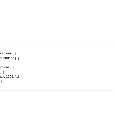
coloro [...]
rritorio [...]
 dei [...]
..]
io 1959, [...]
...]