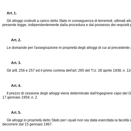
Art. 1.
Gli alloggi costruiti a carico dello Stato in conseguenza di terremoti, ultimati all
presente legge, indipendentemente dalla procedura e dal possesso dei requisiti pre
Art. 2.
Le domande per l'assegnazione in proprietà degli alloggi di cui al precedente art
Art. 3.
Gli artt. 256 e 257 ed il primo comma dell'art. 265 del T.U. 28 aprile 1938, n. 11
Art. 4.
Il prezzo di cessione degli alloggi viene determinato dall'ingegnere capo del Genio 
17 gennaio 1959, n. 2
.
Art. 5.
Gli alloggi in proprietà dello Stato per i quali non sia stata esercitata la facoltà di
decorrere dal 15 gennaio 1967.