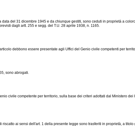
a data del 31 dicembre 1945 e da chiunque gestiti, sono ceduti in proprietà a coloro c
visti dagli artt. 255 e segg. del T.U. 28 aprile 1938, n. 1165.
icolo debbono essere presentate agli Uffici del Genio civile competenti per territo
65, sono abrogati.
civile competente per territorio, sulla base dei criteri adottati dal Ministero dei lav
 riscatto ai sensi dell'art. 1 della presente legge sono trasferiti in proprietà, a titol