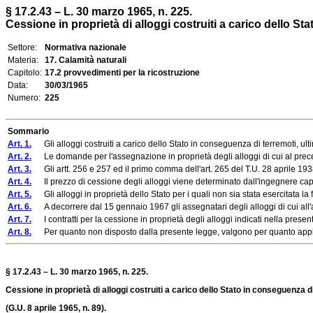
§ 17.2.43 – L. 30 marzo 1965, n. 225.
Cessione in proprietà di alloggi costruiti a carico dello St
Settore:
Normativa nazionale
Materia:
17. Calamità naturali
Capitolo:
17.2 provvedimenti per la ricostruzione
Data:
30/03/1965
Numero:
225
Sommario
Art. 1.
Gli alloggi costruiti a carico dello Stato in conseguenza di terremoti, ulti
Art. 2.
Le domande per l'assegnazione in proprietà degli alloggi di cui al preceden
Art. 3.
Gli artt. 256 e 257 ed il primo comma dell'art. 265 del T.U. 28 aprile 193
Art. 4.
Il prezzo di cessione degli alloggi viene determinato dall'ingegnere capo del
Art. 5.
Gli alloggi in proprietà dello Stato per i quali non sia stata esercitata la faco
Art. 6.
A decorrere dal 15 gennaio 1967 gli assegnatari degli alloggi di cui all'ar
Art. 7.
I contratti per la cessione in proprietà degli alloggi indicati nella present
Art. 8.
Per quanto non disposto dalla presente legge, valgono per quanto applica
§ 17.2.43 – L. 30 marzo 1965, n. 225.
Cessione in proprietà di alloggi costruiti a carico dello Stato in conseguenza d
(G.U. 8 aprile 1965, n. 89).