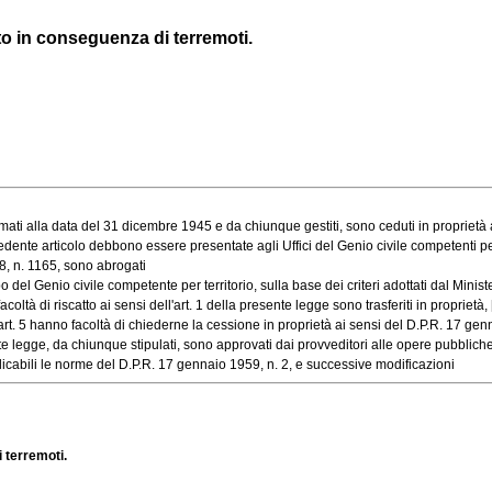
ato in conseguenza di terremoti.
mati alla data del 31 dicembre 1945 e da chiunque gestiti, sono ceduti in proprietà a 
te articolo debbono essere presentate agli Uffici del Genio civile competenti per te
8, n. 1165, sono abrogati
 Genio civile competente per territorio, sulla base dei criteri adottati dal Ministero
ltà di riscatto ai sensi dell'art. 1 della presente legge sono trasferiti in proprietà, [.
t. 5 hanno facoltà di chiederne la cessione in proprietà ai sensi del D.P.R. 17 genna
e legge, da chiunque stipulati, sono approvati dai provveditori alle opere pubbliche [
bili le norme del D.P.R. 17 gennaio 1959, n. 2, e successive modificazioni
i terremoti.