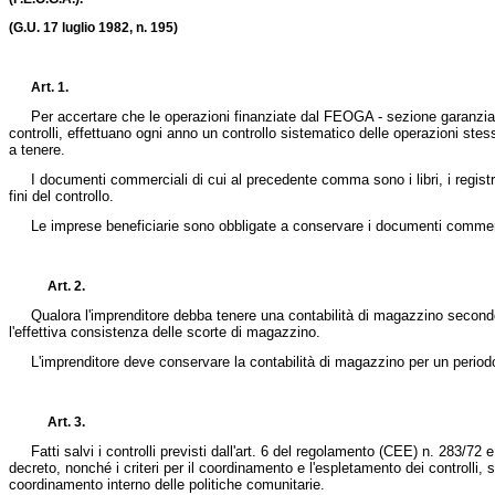
(G.U. 17 luglio 1982, n. 195)
Art. 1.
Per accertare che le operazioni finanziate dal FEOGA - sezione garanzia - sian
controlli, effettuano ogni anno un controllo sistematico delle operazioni st
a tenere.
I documenti commerciali di cui al precedente comma sono i libri, i registri, le 
fini del controllo.
Le imprese beneficiarie sono obbligate a conservare i documenti commerciali 
Art. 2.
Qualora l'imprenditore debba tenere una contabilità di magazzino secondo la
l'effettiva consistenza delle scorte di magazzino.
L'imprenditore deve conservare la contabilità di magazzino per un periodo no
Art. 3.
Fatti salvi i controlli previsti dall'art. 6 del regolamento (CEE) n. 283/72 e
decreto, nonché i criteri per il coordinamento e l'espletamento dei controlli, 
coordinamento interno delle politiche comunitarie.