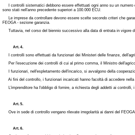
I controlli sistematici debbono essere effettuati ogni anno su un numero di
sono stati nell'anno precedente superiori a 100.000 ECU.
Le imprese da controllare devono essere scelte secondo criteri che garantis
FEOGA - sezione garanzia.
Tuttavia, nel corso del biennio successivo alla data di entrata in vigore de
Art. 4.
I controlli sono effettuati da funzionari dei Ministeri delle finanze, dell'agri
Per l'esecuzione dei controlli di cui al primo comma, il Ministro dell'agricol
I funzionari, nell'espletamento dell'incarico, si avvalgono della cooperazione
Ai fini del controllo, i funzionari incaricati hanno facoltà di accedere nella s
L'imprenditore ha l'obbligo di fornire, a richiesta degli addetti ai controll
Art. 5.
Ove in sede di controllo vengano rilevate irregolarità ai danni del FEOGA, 
Art. 6.