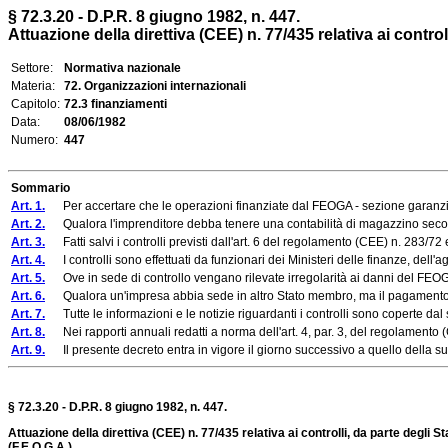
§ 72.3.20 - D.P.R. 8 giugno 1982, n. 447.
Attuazione della direttiva (CEE) n. 77/435 relativa ai control
Settore:
Normativa nazionale
Materia:
72. Organizzazioni internazionali
Capitolo:
72.3 finanziamenti
Data:
08/06/1982
Numero:
447
Sommario
Art. 1.
Per accertare che le operazioni finanziate dal FEOGA - sezione garanzia - sia
Art. 2.
Qualora l'imprenditore debba tenere una contabilità di magazzino secondo l
Art. 3.
Fatti salvi i controlli previsti dall'art. 6 del regolamento (CEE) n. 283/72 e
Art. 4.
I controlli sono effettuati da funzionari dei Ministeri delle finanze, dell'agr
Art. 5.
Ove in sede di controllo vengano rilevate irregolarità ai danni del FEOGA, 
Art. 6.
Qualora un'impresa abbia sede in altro Stato membro, ma il pagamento o l
Art. 7.
Tutte le informazioni e le notizie riguardanti i controlli sono coperte dal 
Art. 8.
Nei rapporti annuali redatti a norma dell'art. 4, par. 3, del regolamento (C
Art. 9.
Il presente decreto entra in vigore il giorno successivo a quello della su
§ 72.3.20 - D.P.R. 8 giugno 1982, n. 447.
Attuazione della direttiva (CEE) n. 77/435 relativa ai controlli, da parte degl
(F.E.O.G.A.).