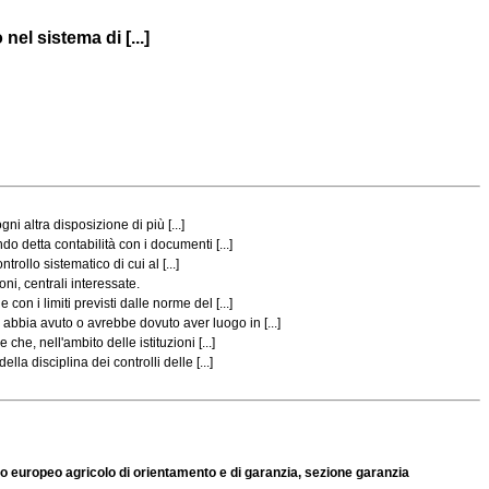
nel sistema di [...]
i altra disposizione di più [...]
 detta contabilità con i documenti [...]
ollo sistematico di cui al [...]
oni, centrali interessate.
 i limiti previsti dalle norme del [...]
bbia avuto o avrebbe dovuto aver luogo in [...]
e, nell'ambito delle istituzioni [...]
a disciplina dei controlli delle [...]
ndo europeo agricolo di orientamento e di garanzia, sezione garanzia