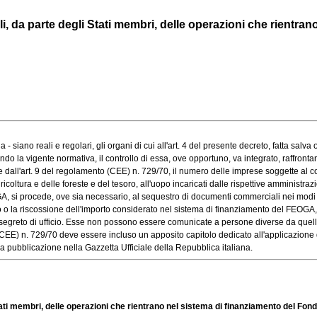
li, da parte degli Stati membri, delle operazioni che rientrano 
no reali e regolari, gli organi di cui all'art. 4 del presente decreto, fatta salva ogn
a vigente normativa, il controllo di essa, ove opportuno, va integrato, raffrontando
 dall'art. 9 del regolamento (CEE) n. 729/70, il numero delle imprese soggette al contr
icoltura e delle foreste e del tesoro, all'uopo incaricati dalle rispettive amministrazi
si procede, ove sia necessario, al sequestro di documenti commerciali nei modi e con
a riscossione dell'importo considerato nel sistema di finanziamento del FEOGA, a
segreto di ufficio. Esse non possono essere comunicate a persone diverse da quelle ch
EE) n. 729/70 deve essere incluso un apposito capitolo dedicato all'applicazione dell
a pubblicazione nella Gazzetta Ufficiale della Repubblica italiana.
i Stati membri, delle operazioni che rientrano nel sistema di finanziamento del Fo