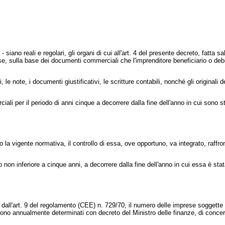
o reali e regolari, gli organi di cui all'art. 4 del presente decreto, fatta sal
esse, sulla base dei documenti commerciali che l'imprenditore beneficiario o d
note, i documenti giustificativi, le scritture contabili, nonché gli originali de
per il periodo di anni cinque a decorrere dalla fine dell'anno in cui sono st
 vigente normativa, il controllo di essa, ove opportuno, va integrato, raffro
n inferiore a cinque anni, a decorrere dalla fine dell'anno in cui essa è sta
 dall'art. 9 del regolamento (CEE) n. 729/70, il numero delle imprese soggette 
sono annualmente determinati con decreto del Ministro delle finanze, di concerto c