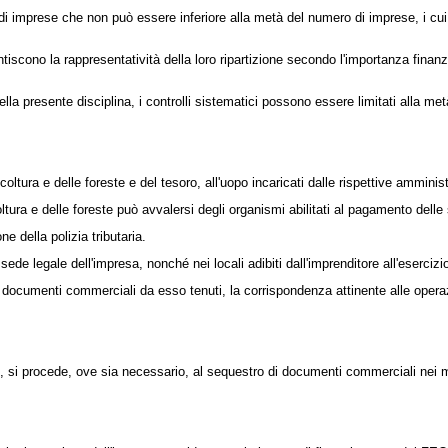
 imprese che non può essere inferiore alla metà del numero di imprese, i cui 
cono la rappresentatività della loro ripartizione secondo l'importanza finanzi
lla presente disciplina, i controlli sistematici possono essere limitati alla m
coltura e delle foreste e del tesoro, all'uopo incaricati dalle rispettive amminist
tura e delle foreste può avvalersi degli organismi abilitati al pagamento delle 
 della polizia tributaria.
ede legale dell'impresa, nonché nei locali adibiti dall'imprenditore all'esercizio
i, i documenti commerciali da esso tenuti, la corrispondenza attinente alle ope
si procede, ove sia necessario, al sequestro di documenti commerciali nei mod