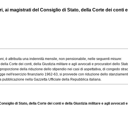
i magistrati del Consiglio di Stato, della Corte dei conti e de
oni, è attribuita una indennità mensile, non pensionabile, nelle seguenti misure:
ella Corte dei conti, della Giustizia militare e agli avvocati e procuratori dello Stato è
porzione della riduzione dello stipendio nei casi di aspettativa, di congedo straordi
ge nell'esercizio finanziario 1962-63, si provvede con riduzione dello stanziamento d
 pubblicazione nella Gazzetta Ufficiale della Repubblica italiana.
nsiglio di Stato, della Corte dei conti e della Giustizia militare e agli avvocati e