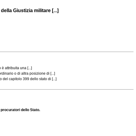
lla Giustizia militare [...]
 attribuita una [...]
nario o di altra posizione di [...]
el capitolo 399 dello stato di [...]
 procuratori dello Stato.