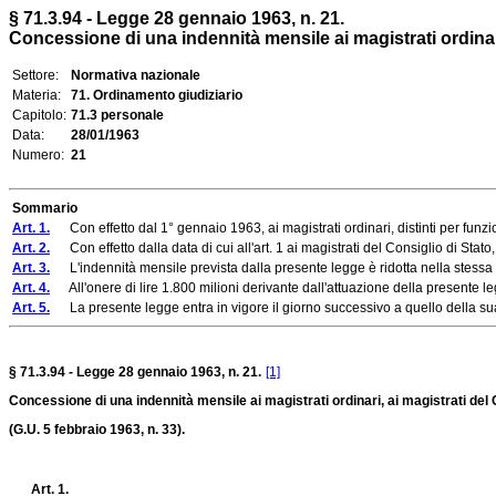
§ 71.3.94 - Legge 28 gennaio 1963, n. 21.
Concessione di una indennità mensile ai magistrati ordinari, a
Settore:
Normativa nazionale
Materia:
71. Ordinamento giudiziario
Capitolo:
71.3 personale
Data:
28/01/1963
Numero:
21
Sommario
Art. 1.
Con effetto dal 1° gennaio 1963, ai magistrati ordinari, distinti per funzi
Art. 2.
Con effetto dalla data di cui all'art. 1 ai magistrati del Consiglio di Stato, d
Art. 3.
L'indennità mensile prevista dalla presente legge è ridotta nella stessa pro
Art. 4.
All'onere di lire 1.800 milioni derivante dall'attuazione della presente leg
Art. 5.
La presente legge entra in vigore il giorno successivo a quello della sua
§ 71.3.94 - Legge 28 gennaio 1963, n. 21.
[1]
Concessione di una indennità mensile ai magistrati ordinari, ai magistrati del Co
(G.U. 5 febbraio 1963, n. 33).
Art. 1.