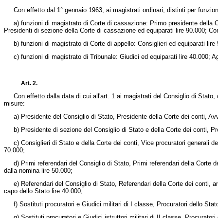
Con effetto dal 1° gennaio 1963, ai magistrati ordinari, distinti per funzion
a) funzioni di magistrato di Corte di cassazione: Primo presidente della Co
Presidenti di sezione della Corte di cassazione ed equiparati lire 90.000; Con
b) funzioni di magistrato di Corte di appello: Consiglieri ed equiparati lire
c) funzioni di magistrato di Tribunale: Giudici ed equiparati lire 40.000; Aggiu
Art. 2.
Con effetto dalla data di cui all'art. 1 ai magistrati del Consiglio di Stato, 
misure:
a) Presidente del Consiglio di Stato, Presidente della Corte dei conti, Avv
b) Presidente di sezione del Consiglio di Stato e della Corte dei conti, Proc
c) Consiglieri di Stato e della Corte dei conti, Vice procuratori generali della
70.000;
d) Primi referendari del Consiglio di Stato, Primi referendari della Corte dei
dalla nomina lire 50.000;
e) Referendari del Consiglio di Stato, Referendari della Corte dei conti, anche 
capo dello Stato lire 40.000;
f) Sostituti procuratori e Giudici militari di I classe, Procuratori dello Sta
g) Sostituti procuratori e Giudici istruttori militari di II classe, Procuratori 