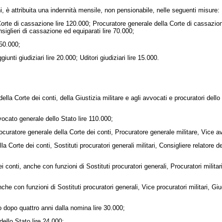
i, è attribuita una indennità mensile, non pensionabile, nelle seguenti misure:
rte di cassazione lire 120.000; Procuratore generale della Corte di cassazione
siglieri di cassazione ed equiparati lire 70.000;
 50.000;
nti giudiziari lire 20.000; Uditori giudiziari lire 15.000.
della Corte dei conti, della Giustizia militare e agli avvocati e procuratori dell
ocato generale dello Stato lire 110.000;
uratore generale della Corte dei conti, Procuratore generale militare, Vice avv
 Corte dei conti, Sostituti procuratori generali militari, Consigliere relatore d
 conti, anche con funzioni di Sostituti procuratori generali, Procuratori milita
con funzioni di Sostituti procuratori generali, Vice procuratori militari, Giudic
to dopo quattro anni dalla nomina lire 30.000;
dello Stato lire 24.000;