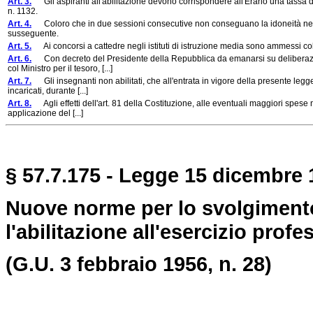
Art. 3.
Gli aspiranti all'abilitazione devono corrispondere all'Erario una tassa di
n. 1132.
Art. 4.
Coloro che in due sessioni consecutive non conseguano la idoneità negli
susseguente.
Art. 5.
Ai concorsi a cattedre negli istituti di istruzione media sono ammessi col
Art. 6.
Con decreto del Presidente della Repubblica da emanarsi su deliberazione 
col Ministro per il tesoro, [...]
Art. 7.
Gli insegnanti non abilitati, che all'entrata in vigore della presente legge 
incaricati, durante [...]
Art. 8.
Agli effetti dell'art. 81 della Costituzione, alle eventuali maggiori spese 
applicazione del [...]
§ 57.7.175 - Legge 15 dicembre 
Nuove norme per lo svolgimento
l'abilitazione all'esercizio pro
(G.U. 3 febbraio 1956, n. 28)