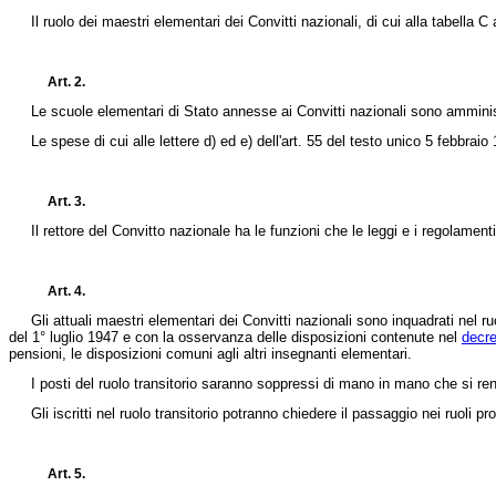
Il ruolo dei maestri elementari dei Convitti nazionali, di cui alla tabella 
Art. 2.
Le scuole elementari di Stato annesse ai Convitti nazionali sono amministra
Le spese di cui alle lettere d) ed e) dell'art. 55 del testo unico 5 febbraio 
Art. 3.
Il rettore del Convitto nazionale ha le funzioni che le leggi e i regolamenti at
Art. 4.
Gli attuali maestri elementari dei Convitti nazionali sono inquadrati nel ruol
del 1° luglio 1947 e con la osservanza delle disposizioni contenute nel
decre
pensioni, le disposizioni comuni agli altri insegnanti elementari.
I posti del ruolo transitorio saranno soppressi di mano in mano che si re
Gli iscritti nel ruolo transitorio potranno chiedere il passaggio nei ruoli pro
Art. 5.