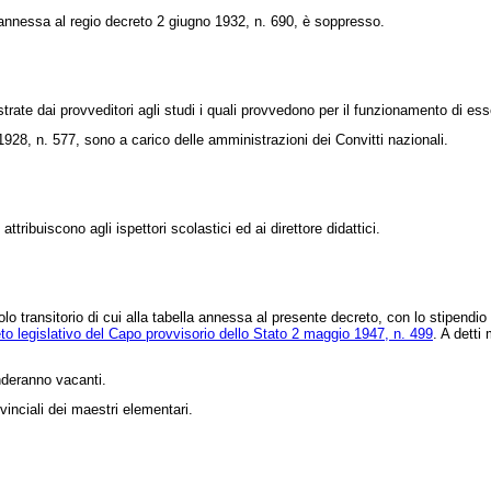
C annessa al
regio decreto 2 giugno 1932, n. 690
, è soppresso.
te dai provveditori agli studi i quali provvedono per il funzionamento di ess
1928, n. 577, sono a carico delle amministrazioni dei Convitti nazionali.
tribuiscono agli ispettori scolastici ed ai direttore didattici.
o transitorio di cui alla tabella annessa al presente decreto, con lo stipendio
to legislativo del Capo provvisorio dello Stato 2 maggio 1947, n. 499
. A detti
nderanno vacanti.
vinciali dei maestri elementari.