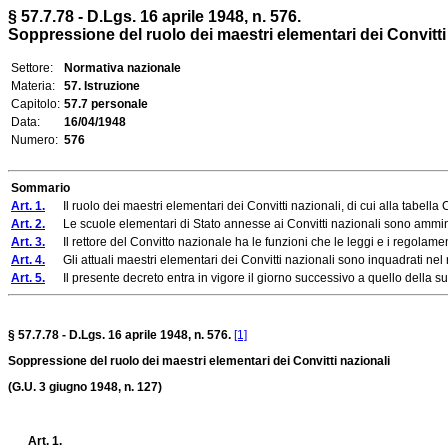
§ 57.7.78 - D.Lgs. 16 aprile 1948, n. 576.
Soppressione del ruolo dei maestri elementari dei Convitti
Settore:
Normativa nazionale
Materia:
57. Istruzione
Capitolo:
57.7 personale
Data:
16/04/1948
Numero:
576
Sommario
Art. 1.
Il ruolo dei maestri elementari dei Convitti nazionali, di cui alla tabell
Art. 2.
Le scuole elementari di Stato annesse ai Convitti nazionali sono amministr
Art. 3.
Il rettore del Convitto nazionale ha le funzioni che le leggi e i regolamenti a
Art. 4.
Gli attuali maestri elementari dei Convitti nazionali sono inquadrati nel ru
Art. 5.
Il presente decreto entra in vigore il giorno successivo a quello della sua
§ 57.7.78 - D.Lgs. 16 aprile 1948, n. 576.
[1]
Soppressione del ruolo dei maestri elementari dei Convitti nazionali
(G.U. 3 giugno 1948, n. 127)
Art. 1.