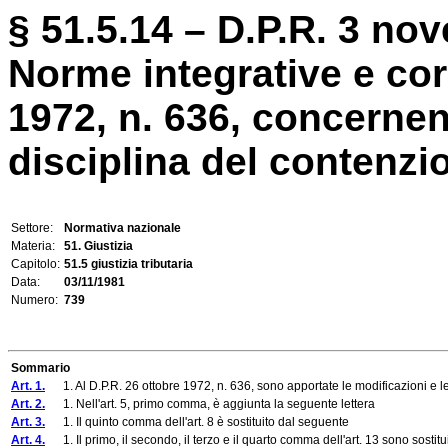
§ 51.5.14 – D.P.R. 3 no
Norme integrative e corr
1972, n. 636, concernen
disciplina del contenzio
Settore:
Normativa nazionale
Materia:
51. Giustizia
Capitolo:
51.5 giustizia tributaria
Data:
03/11/1981
Numero:
739
Sommario
Art. 1.
1. Al D.P.R. 26 ottobre 1972, n. 636, sono apportate le modificazioni e le i
Art. 2.
1. Nell'art. 5, primo comma, è aggiunta la seguente lettera
Art. 3.
1. Il quinto comma dell'art. 8 è sostituito dal seguente
Art. 4.
1. Il primo, il secondo, il terzo e il quarto comma dell'art. 13 sono sostitu