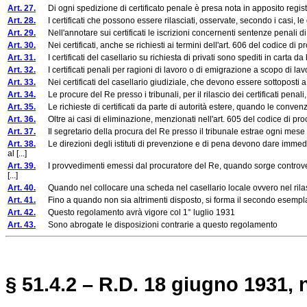
Art. 27.
Di ogni spedizione di certificato penale è presa nota in apposito regist
Art. 28.
I certificati che possono essere rilasciati, osservate, secondo i casi, le d
Art. 29.
Nell'annotare sui certificati le iscrizioni concernenti sentenze penali di 
Art. 30.
Nei certificati, anche se richiesti ai termini dell'art. 606 del codice di pro
Art. 31.
I certificati del casellario su richiesta di privati sono spediti in carta da 
Art. 32.
I certificati penali per ragioni di lavoro o di emigrazione a scopo di lavor
Art. 33.
Nei certificati del casellario giudiziale, che devono essere sottoposti a le
Art. 34.
Le procure del Re presso i tribunali, per il rilascio dei certificati penal
Art. 35.
Le richieste di certificati da parte di autorità estere, quando le convenzio
Art. 36.
Oltre ai casi di eliminazione, menzionati nell'art. 605 del codice di pro
Art. 37.
Il segretario della procura del Re presso il tribunale estrae ogni mese
Art. 38.
Le direzioni degli istituti di prevenzione e di pena devono dare immedi
al [...]
Art. 39.
I provvedimenti emessi dal procuratore del Re, quando sorge controversia,
[...]
Art. 40.
Quando nel collocare una scheda nel casellario locale ovvero nel rilasciare
Art. 41.
Fino a quando non sia altrimenti disposto, si forma il secondo esemplare d
Art. 42.
Questo regolamento avrà vigore col 1° luglio 1931
Art. 43.
Sono abrogate le disposizioni contrarie a questo regolamento
§ 51.4.2 – R.D. 18 giugno 1931, 