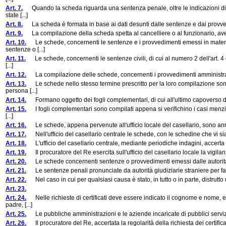
Art. 7.
Quando la scheda riguarda una sentenza penale, oltre le indicazioni di c
state [...]
Art. 8.
La scheda è formata in base ai dati desunti dalle sentenze e dai provvedimen
Art. 9.
La compilazione della scheda spetta al cancelliere o al funzionario, avente
Art. 10.
Le schede, concernenti le sentenze e i provvedimenti emessi in materia 
sentenze o [...]
Art. 11.
Le schede, concernenti le sentenze civili, di cui al numero 2 dell'art. 4
[...]
Art. 12.
La compilazione delle schede, concernenti i provvedimenti amministrativi,
Art. 13.
Le schede nello stesso termine prescritto per la loro compilazione sono 
persona [...]
Art. 14.
Formano oggetto dei fogli complementari, di cui all'ultimo capoverso de
Art. 15.
I fogli complementari sono compilati appena si verifichino i casi menzion
[...]
Art. 16.
Le schede, appena pervenute all'ufficio locale del casellario, sono annota
Art. 17.
Nell'ufficio del casellario centrale le schede, con le schedine che vi sian
Art. 18.
L'ufficio del casellario centrale, mediante periodiche indagini, accerta s
Art. 19.
Il procuratore del Re esercita sull'ufficio del casellario locale la vigilanz
Art. 20.
Le schede concernenti sentenze o provvedimenti emessi dalle autorità giudiz
Art. 21.
Le sentenze penali pronunciate da autorità giudiziarie straniere per fatti 
Art. 22.
Nel caso in cui per qualsiasi causa è stato, in tutto o in parte, distrutto u
Art. 23.
Art. 24.
Nelle richieste di certificati deve essere indicato il cognome e nome, e
padre, [...]
Art. 25.
Le pubbliche amministrazioni e le aziende incaricate di pubblici servizi pe
Art. 26.
Il procuratore del Re, accertata la regolarità della richiesta dei certificat