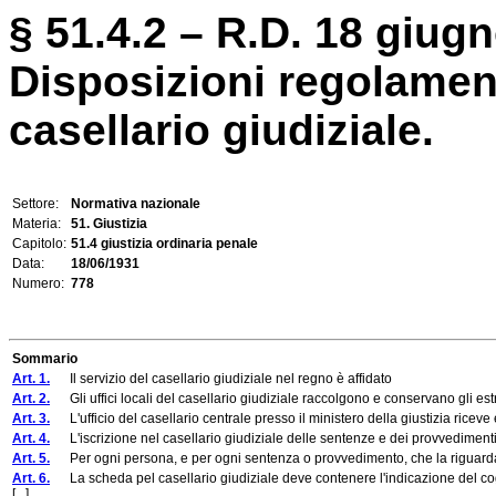
§ 51.4.2 – R.D. 18 giugn
Disposizioni regolamenta
casellario giudiziale.
Settore:
Normativa nazionale
Materia:
51. Giustizia
Capitolo:
51.4 giustizia ordinaria penale
Data:
18/06/1931
Numero:
778
Sommario
Art. 1.
Il servizio del casellario giudiziale nel regno è affidato
Art. 2.
Gli uffici locali del casellario giudiziale raccolgono e conservano gli estra
Art. 3.
L'ufficio del casellario centrale presso il ministero della giustizia riceve e
Art. 4.
L'iscrizione nel casellario giudiziale delle sentenze e dei provvedimenti è 
Art. 5.
Per ogni persona, e per ogni sentenza o provvedimento, che la riguard
Art. 6.
La scheda pel casellario giudiziale deve contenere l'indicazione del cogno
[...]